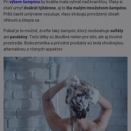
Pri
výbere šampónu
by kvalita mala vyhrať nad kvantitou. Vlasy si
stačí umyť
dvakrát týždenne
, aj to
iba malým množstvom šampónu
.
Príliš časté umývanie vysušuje, vlasy strácajú prirodzený obsah
vlhkosti a štiepia sa.
Pokiaľ je to možné, zvoľte taký šampón, ktorý neobsahuje
sulfáty
ani
parabény
. Tieto látky sú škodlivé nielen pre telo, ale aj životné
prostredie. Biokozmetika a prírodné produkty sú teda vhodnejšou
alternatívou z rôznych aspektov.