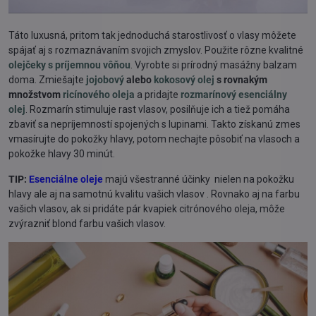
Táto luxusná, pritom tak jednoduchá starostlivosť o vlasy môžete
spájať aj s rozmaznávaním svojich zmyslov. Použite rôzne kvalitné
olejčeky s príjemnou vôňou
. Vyrobte si prírodný masážny balzam
doma. Zmiešajte
jojobový
alebo
kokosový olej
s rovnakým
množstvom
ricínového oleja
a pridajte
rozmarínový esenciálny
olej
. Rozmarín stimuluje rast vlasov, posilňuje ich a tiež pomáha
zbaviť sa nepríjemností spojených s lupinami. Takto získanú zmes
vmasírujte do pokožky hlavy, potom nechajte pôsobiť na vlasoch a
pokožke hlavy 30 minút.
TIP:
Esenciálne oleje
majú všestranné účinky nielen na pokožku
hlavy ale aj na samotnú kvalitu vašich vlasov . Rovnako aj na farbu
vašich vlasov, ak si pridáte pár kvapiek citrónového oleja, môže
zvýrazniť blond farbu vašich vlasov.