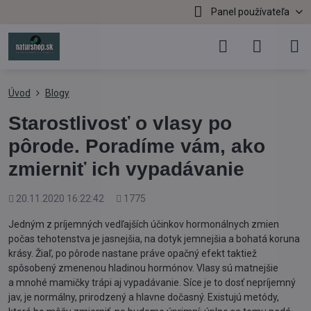
Panel používateľa
Úvod
Blogy
Starostlivosť o vlasy po
pôrode. Poradíme vám, ako
zmierniť ich vypadávanie
Pridané
Počet
20.11.2020 16:22:42
1775
zobrazení
Jedným z príjemných vedľajších účinkov hormonálnych zmien
počas tehotenstva je jasnejšia, na dotyk jemnejšia a bohatá koruna
krásy. Žiaľ, po pôrode nastane práve opačný efekt taktiež
spôsobený zmenenou hladinou hormónov. Vlasy sú matnejšie
a mnohé mamičky trápi aj vypadávanie. Síce je to dosť nepríjemný
jav, je normálny, prirodzený a hlavne dočasný. Existujú metódy,