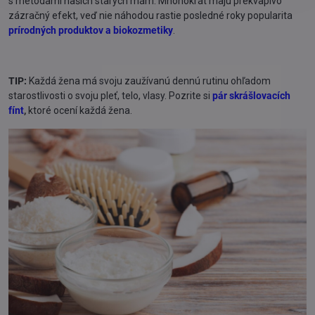
s metódami našich starých mám. Mnohokrát majú prekvapivo
zázračný efekt, veď nie náhodou rastie posledné roky popularita
prírodných produktov a biokozmetiky
.
TIP:
Každá žena má svoju zaužívanú dennú rutinu ohľadom
starostlivosti o svoju pleť, telo, vlasy. Pozrite si
pár skrášlovacích
fínt
,
ktoré ocení každá žena.