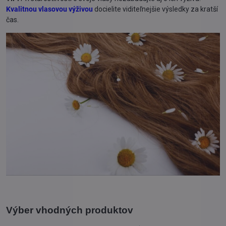
Kvalitnou vlasovou výživou
docielite viditeľnejšie výsledky za kratší
čas.
Výber vhodných produktov