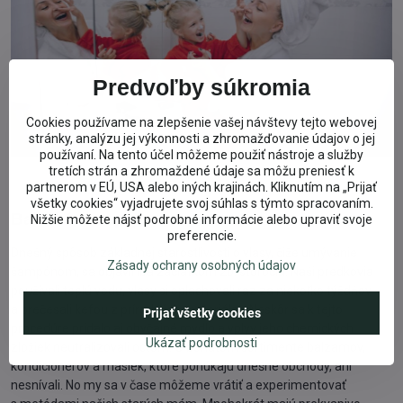
Predvoľby súkromia
Cookies používame na zlepšenie vašej návštevy tejto webovej
stránky, analýzu jej výkonnosti a zhromažďovanie údajov o jej
používaní. Na tento účel môžeme použiť nástroje a služby
tretích strán a zhromaždené údaje sa môžu preniesť k
partnerom v EÚ, USA alebo iných krajinách. Kliknutím na „Prijať
všetky cookies“ vyjadrujete svoj súhlas s týmto spracovaním.
Babské recepty
Nižšie môžete nájsť podrobné informácie alebo upraviť svoje
preferencie.
Dnešný spôsob základnej starostlivosti o vlasy, čiže umývanie
Zásady ochrany osobných údajov
šampónom, sa objavil iba začiatkom 20. storočia. Naši predkovia
používali teplú vodu, vlasy si oplachovali raz za niekoľko týždňov
a prečesali kefou z prírodných materiálov. Neskôr sa k tejto
Prijať všetky cookies
procedúre pridalo aj obyčajné mydlo a vplyv jeho chemických
Ukázať podrobnosti
zložiek neutralizovali octom. O bohatom sortimente balzamov,
kondicionérov a masiek, ktoré ponúkajú dnešné obchody, ani
nesnívali. No my sa v čase môžeme vrátiť a experimentovať