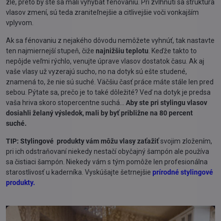
zle, preto by ste sa mali vyhýbať fénovaniu. Pri zvlhnutí sa štruktúra
vlasov zmení, sú teda zraniteľnejšie a citlivejšie voči vonkajším
vplyvom.
Ak sa fénovaniu z nejakého dôvodu nemôžete vyhnúť, tak nastavte
ten najmiernejší stupeň, čiže
najnižšiu teplotu
. Keďže takto to
nepôjde veľmi rýchlo, venujte úprave vlasov dostatok času. Ak aj
vaše vlasy už vyzerajú sucho, no na dotyk sú ešte studené,
znamená to, že nie sú suché. Väčšiu časť práce máte stále len pred
sebou. Pýtate sa, prečo je to také dôležité? Veď na dotyk je predsa
vaša hriva skoro stopercentne suchá...
Aby ste pri stylingu vlasov
dosiahli želaný výsledok, mali by byť približne na 80 percent
suché.
TIP:
Stylingové produkty vám môžu vlasy zaťažiť
svojim zložením,
pri ich odstraňovaní niekedy nestačí obyčajný šampón ale používa
sa čistiaci šampón. Niekedy vám s tým pomôže len profesionálna
starostlivosť u kaderníka. Vyskúšajte šetrnejšie
prírodné stylingové
produkty.