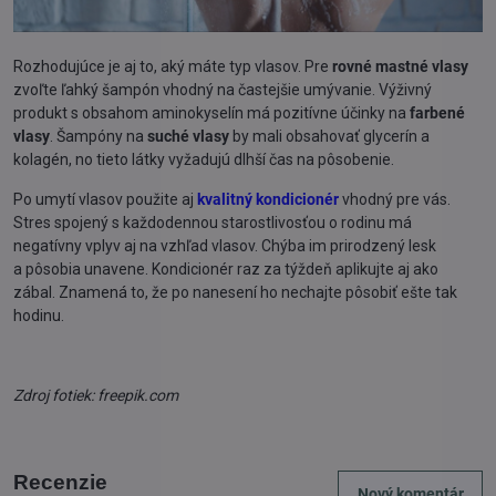
Rozhodujúce je aj to, aký máte typ vlasov. Pre
rovné mastné vlasy
zvoľte ľahký šampón vhodný na častejšie umývanie. Výživný
produkt s obsahom aminokyselín má pozitívne účinky na
farbené
vlasy
. Šampóny na
suché vlasy
by mali obsahovať glycerín a
kolagén, no tieto látky vyžadujú dlhší čas na pôsobenie.
Po umytí vlasov použite aj
kvalitný kondicionér
vhodný pre vás.
Stres spojený s každodennou starostlivosťou o rodinu má
negatívny vplyv aj na vzhľad vlasov. Chýba im prirodzený lesk
a pôsobia unavene. Kondicionér raz za týždeň aplikujte aj ako
zábal. Znamená to, že po nanesení ho nechajte pôsobiť ešte tak
hodinu.
Zdroj fotiek: freepik.com
Recenzie
Nový komentár