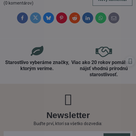
(0 komentárov)
Facebook
Twitter
Bluesky
Pinterest
Reddit
LinkedIn
WhatsApp
E-
mail
Starostlivo vyberáme značky,
Viac ako 20 rokov pomáham
ktorým veríme​.
nájsť vhodnú prírodnú
starostlivosť​.
Newsletter
Buďte prví, ktorí sa všetko dozvedia: