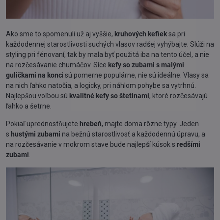
Ako sme to spomenuli už aj vyššie,
kruhových kefiek
sa pri
každodennej starostlivosti suchých vlasov radšej vyhýbajte. Slúži na
styling pri fénovaní, tak by mala byť použitá iba na tento účel, a nie
na rozčesávanie chumáčov. Síce
kefy so zubami s malými
guličkami
na konc
i sú pomerne populárne, nie sú ideálne. Vlasy sa
na nich ľahko natočia, a logicky, pri náhlom pohybe sa vytrhnú.
Najlepšou voľbou sú
kvalitné kefy so štetinami
, ktoré rozčesávajú
ľahko a šetrne.
Pokiaľ uprednostňujete
hrebeň
, majte doma rôzne typy. Jeden
s
hustými zubami
na bežnú starostlivosť a každodennú úpravu, a
na rozčesávanie v mokrom stave bude najlepší kúsok s
redšími
zubami
.