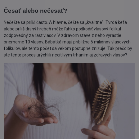
Česať alebo nečesať?
Nečešte sa príliš často. A hlavne, češte sa „kvalitne". Tvrdá kefa
alebo príliš drsný hrebeň môže ľahko poškodiť vlasový folikul
zodpovedný za rast vlasov. V zdravom stave z neho vyrastie
priemerne 10 vlasov. Bábätká majú približne 5 miliónov vlasových
folikulov, ale tento počet sa vekom postupne znižuje. Tak prečo by
ste tento proces urýchlili necitlivým trhaním aj zdravých vlasov?