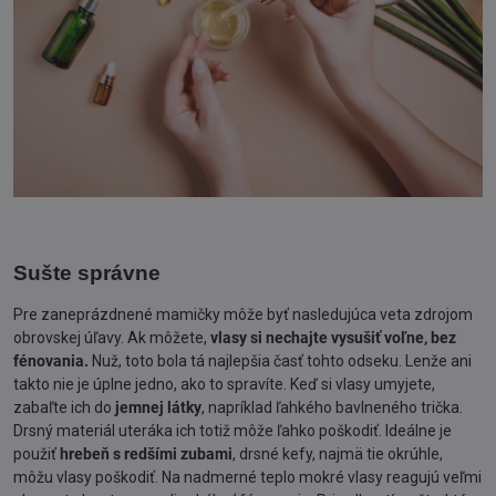
Sušte správne
Pre zaneprázdnené mamičky môže byť nasledujúca veta zdrojom
obrovskej úľavy. Ak môžete,
vlasy si nechajte vysušiť voľne, bez
fénovania.
Nuž, toto bola tá najlepšia časť tohto odseku. Lenže ani
takto nie je úplne jedno, ako to spravíte. Keď si vlasy umyjete,
zabaľte ich do
jemnej látky
, napríklad ľahkého bavlneného trička.
Drsný materiál uteráka ich totiž môže ľahko poškodiť. Ideálne je
použiť
hrebeň s redšími zubami
, drsné kefy, najmä tie okrúhle,
môžu vlasy poškodiť. Na nadmerné teplo mokré vlasy reagujú veľmi