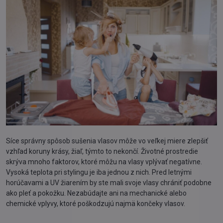
Síce správny spôsob sušenia vlasov môže vo veľkej miere zlepšiť
vzhľad koruny krásy, žiaľ, týmto to nekončí. Životné prostredie
skrýva mnoho faktorov, ktoré môžu na vlasy vplývať negatívne.
Vysoká teplota pri stylingu je iba jednou z nich. Pred letnými
horúčavami a UV žiarením by ste mali svoje vlasy chrániť podobne
ako pleť a pokožku. Nezabúdajte ani na mechanické alebo
chemické vplyvy, ktoré poškodzujú najmä končeky vlasov.