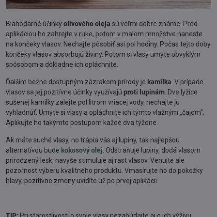
Blahodarné účinky
olivového oleja
sú veľmi dobre známe. Pred
aplikáciou ho zahrejte v ruke, potom v malom množstve naneste
na končeky vlasov. Nechajte pôsobiť asi pol hodiny. Počas tejto doby
končeky vlasov absorbujú živiny. Potom si vlasy umyte obvyklým
spôsobom a dôkladne ich opláchnite.
Ďalším bežne dostupným zázrakom prírody je
kamilka
. V prípade
vlasov sa jej pozitívne účinky využívajú
proti lupinám
. Dve lyžice
sušenej kamilky zalejte pol litrom vriacej vody, nechajte ju
vyhladnúť. Umyte si vlasy a opláchnite ich týmto vlažným „čajom".
Aplikujte ho takýmto postupom každé dva týždne.
Ak máte suché vlasy, no trápia vás aj lupiny, tak najlepšou
alternatívou bude
kokosový olej
. Odstraňuje lupiny, dodá vlasom
prirodzený lesk, navyše stimuluje aj rast vlasov. Venujte ale
pozornosť výberu kvalitného produktu. Vmasírujte ho do pokožky
hlavy, pozitívne zmeny uvidíte už po prvej aplikácii.
TIP:
Pri starostlivosti o svoje vlasy nezabúdajte aj o ich výživu.