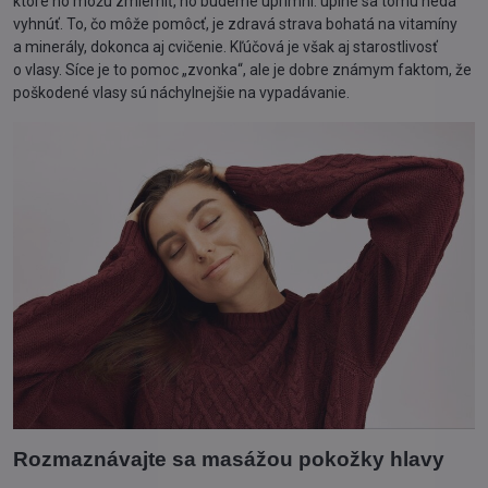
ktoré ho môžu zmierniť, no budeme úprimní: úplne sa tomu nedá
vyhnúť. To, čo môže pomôcť, je zdravá strava bohatá na vitamíny
a minerály, dokonca aj cvičenie. Kľúčová je však aj starostlivosť
o vlasy. Síce je to pomoc „zvonka“, ale je dobre známym faktom, že
poškodené vlasy sú náchylnejšie na vypadávanie.
Rozmaznávajte sa masážou pokožky hlavy