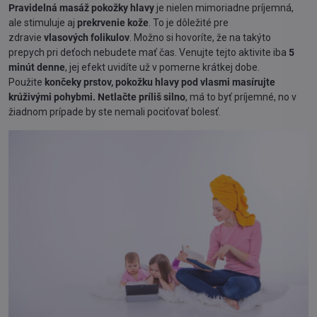
Pravidelná masáž pokožky hlavy
je nielen mimoriadne príjemná,
ale stimuluje aj
prekrvenie kože
. To je dôležité pre
zdravie
vlasových folikulov
. Možno si hovoríte, že na takýto
prepych pri deťoch nebudete mať čas. Venujte tejto aktivite iba
5
minút denne
, jej efekt uvidíte už v pomerne krátkej dobe.
Použite
končeky prstov, pokožku hlavy pod vlasmi masírujte
krúživými pohybmi. Netlačte príliš silno
, má to byť príjemné, no v
žiadnom prípade by ste nemali pociťovať bolesť.