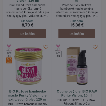
Vision, 120 ml
ml
Bio Levanduľové bambucké
Prírodné Bio Vanilkové
maslo ponúka jemnú
bambucké maslo ponúka
starostlivosť, ktorá je vhodná pre
intenzívnu starostlivosť, ktorá je
všetky typy pleti, vrátane citlivej
vhodná pre všetky typy pleti. Pre
pokožky a pokožky bábätiek.
svoje ošetrujúce vlastnosti si ho
Skladom
Skladom
Pomáha upokojiť podráždenie,
obľúbi najmä suchá a zrelá pleť.
8,79 €
15,36 €
hodí sa tak aj pre problematickú
Je vynikajúce ako ošetrujúce
pokožku. Obľúbite si ho najmä
telové maslo, ochranný krém
pre jeho upokojujúcu vôňu a
alebo zjemňujúci balzam na
Do košíka
Do košíka
všestranné využitie. Plus
pery. Plus jemná krásna vôňa
tradičná vôňa skľudňujúcej
vanilky :)
levandule :)
BIO Ružové bambucké
Opunciový olej BIO RAW
maslo Purity Vision, pre
Purity Vision, 15 ml
extra suchú pleť 120 ml
BIO OPUNCIOVÝ OLEJ / RAW.
Prírodné liftingové a
BIO Ružové bambucké maslo