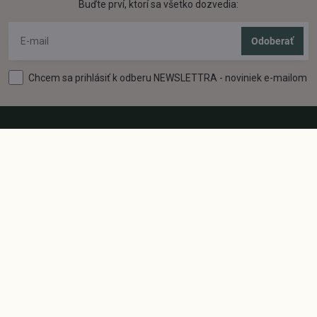
Buďte prví, ktorí sa všetko dozvedia:
Odoberať
Chcem sa prihlásiť k odberu NEWSLETTRA - noviniek e-mailom
Máte otázku?
Kontaktujte nás:
info@naturshop.sk
mobil
0908 076 622
Sledujte nás
Facebook
Instagram
Pinterest
Youtube