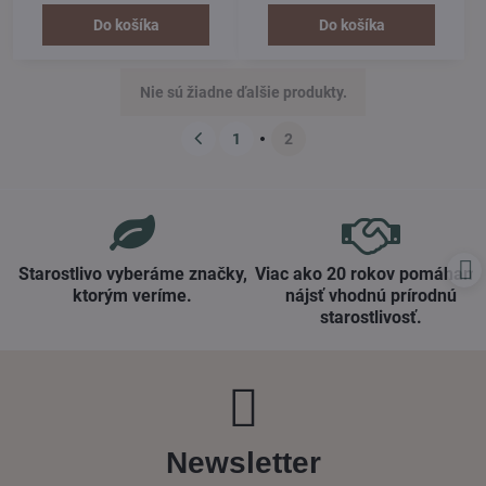
premasťuje suchú pokožku a
Regeneračné a vyživujúce
redukuje straty jej vlhkosti.
zloženie, ktoré redukuje jemné
Do košíka
Do košíka
vrásky a revitalizuje pleť počas
noci.
Nie sú žiadne ďalšie produkty.
1
2
Starostlivo vyberáme značky,
Viac ako 20 rokov pomáham
ktorým veríme​.
nájsť vhodnú prírodnú
starostlivosť​.
Newsletter