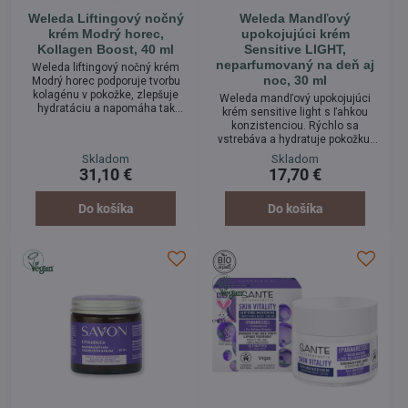
Weleda Liftingový nočný
Weleda Mandľový
krém Modrý horec,
upokojujúci krém
Kollagen Boost, 40 ml
Sensitive LIGHT,
neparfumovaný na deň aj
Weleda liftingový nočný krém
noc, 30 ml
Modrý horec podporuje tvorbu
kolagénu v pokožke, zlepšuje
Weleda mandľový upokojujúci
hydratáciu a napomáha tak
krém sensitive light s ľahkou
redukovať hlboké vrásky. Pleť je
konzistenciou. Rýchlo sa
po prebudení hydratovaná,
vstrebáva a hydratuje pokožku.
vyživená, rozjasnená a
Je určený pre citlivú pleť
Skladom
Skladom
zamatovo hebká. Nočný krém s
náchylnú k podráždeniam ako
31,10 €
17,70 €
výživným zložením na podporu
denný, ale aj nočný prírodný
regeneračných procesov
krém. Výživný a obzvlášť jemný,
pokožky počas noci.
neparfumovaný krém v light
Do košíka
Do košíka
verzii.