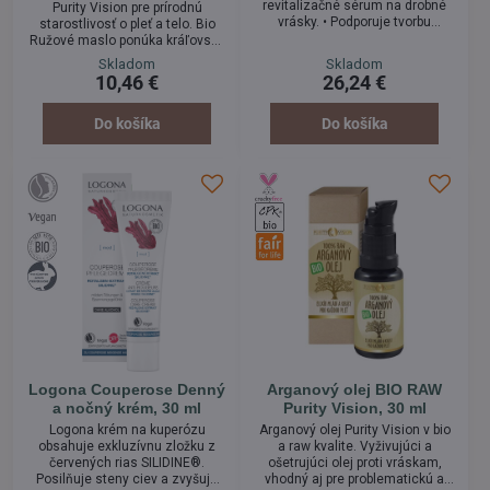
revitalizačné sérum na drobné
Purity Vision pre prírodnú
vrásky. • Podporuje tvorbu
starostlivosť o pleť a telo. Bio
kolagénu a obnovuje prirodzenú
Ružové maslo ponúka kráľovskú
pružnosť a pevnosť pleti.• Má
starostlivosť, ktorá je určená pre
Skladom
Skladom
skvelé omladzujúce účinky,
všetky typy pleti. Je výborným
10,46 €
26,24 €
vyhladzuje drobné vrásky okolo
pomocníkom v starostlivosti
očí a úst.
najmä o suchú a zrelú pokožku,
ktorú zanecháva vyživenú a
Do košíka
Do košíka
hodvábne jemnú. Tak jemná a
vláčna konzistencia! Radosť
natierať!
Logona Couperose Denný
Arganový olej BIO RAW
a nočný krém, 30 ml
Purity Vision, 30 ml
Logona krém na kuperózu
Arganový olej Purity Vision v bio
obsahuje exkluzívnu zložku z
a raw kvalite. Vyživujúci a
červených rias SILIDINE®.
ošetrujúci olej proti vráskam,
Posilňuje steny ciev a zvyšuje
vhodný aj pre problematickú a