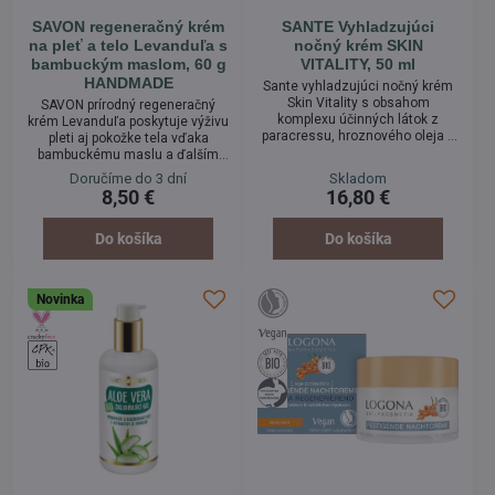
SAVON regeneračný krém
SANTE Vyhladzujúci
na pleť a telo Levanduľa s
nočný krém SKIN
bambuckým maslom, 60 g
VITALITY, 50 ml
HANDMADE
Sante vyhladzujúci nočný krém
Skin Vitality s obsahom
SAVON prírodný regeneračný
komplexu účinných látok z
krém Levanduľa poskytuje výživu
paracressu, hroznového oleja a
pleti aj pokožke tela vďaka
prokolagénového komplexu
bambuckému maslu a ďalším
vyživujúceho pokožku. Vhodný
hodnotným rastlinným
Doručíme do 3 dní
Skladom
pre všetky typy pleti. Vyhladzuje
extraktom. Doprajte svojej
8,50 €
16,80 €
vrásky a vypína pleť počas
pokožke blahodarné ingrediencie
nočného odpočinku.
v podobe prírodného
regeneračného krému s jemnou
Do košíka
Do košíka
vôňou levandule. Extrakt z
levandule je známy svojimi
upokojujúcimi účinkami na
Novinka
drobné trhlinky, ranky a
nedokonalosti pleti. Zároveň má
antiseptické a...