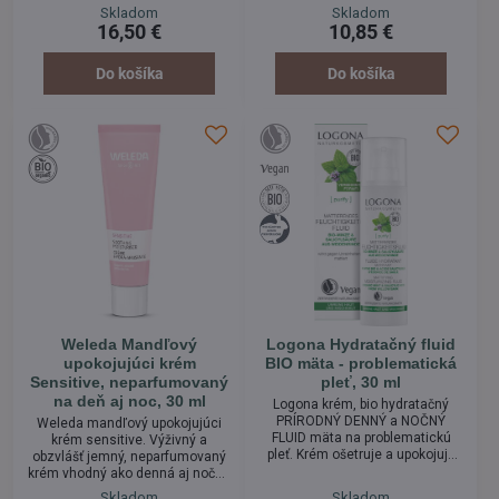
ich pružnosť. Krém podporuje
veľmi citlivú pleť. Pre všetky typy
Skladom
Skladom
regeneráciu buniek, upokojuje a
pleti, na vlasy, na nechty, do
16,50 €
10,85 €
zmierňuje sčervenanie.
domácich mastí a krémov.
Neobsahuje žiaden alkohol ani
Skvele sa hodí ako ošetrujúci
parfum! Skvelé na posilnenie
nočný a denný olej alebo ako
Do košíka
Do košíka
ciev.
šetrný prostriedok na ošetrenie
citlivej pokožky očného okolia.
Vhodný PRE VŠETKY TYPY PLETI.
Weleda Mandľový
Logona Hydratačný fluid
upokojujúci krém
BIO mäta - problematická
Sensitive, neparfumovaný
pleť, 30 ml
na deň aj noc, 30 ml
Logona krém, bio hydratačný
PRÍRODNÝ DENNÝ a NOČNÝ
Weleda mandľový upokojujúci
FLUID mäta na problematickú
krém sensitive. Výživný a
pleť. Krém ošetruje a upokojuje
obzvlášť jemný, neparfumovaný
problematickú mastnú pleť bez
krém vhodný ako denná aj nočná
podráždenia. Obsahuje výťažky z
starostlivosť. Je určený pre
Skladom
Skladom