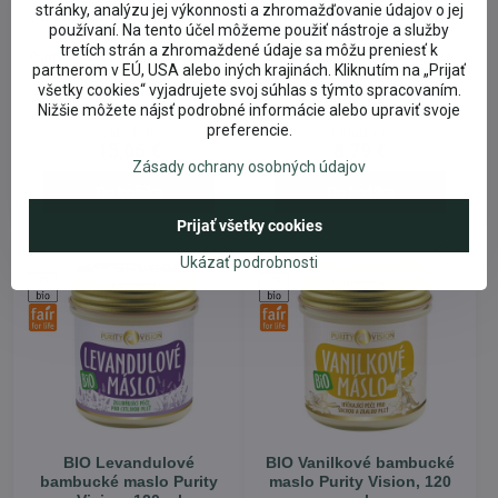
stránky, analýzu jej výkonnosti a zhromažďovanie údajov o jej
omladzujúci Purity Vision,
maslo Purity Vision, 120
používaní. Na tento účel môžeme použiť nástroje a služby
40 ml
ml
tretích strán a zhromaždené údaje sa môžu preniesť k
Purity Vision omladzujúci ružový
Skľudňujúce bambucké telové
partnerom v EÚ, USA alebo iných krajinách. Kliknutím na „Prijať
krém rozjasňuje, hydratuje,
maslo s jemnou vôňou nechtíka.
všetky cookies“ vyjadrujete svoj súhlas s týmto spracovaním.
chráni pred nežiaducimi vplyvmi
Bio Nechtíkové maslo ponúka
okolia a pomáha v boji proti
harmonizujúci starostlivosť,
Nižšie môžete nájsť podrobné informácie alebo upraviť svoje
starnutiu pleti a vráskam. Raw
ktorá je vhodná pre všetky typy
preferencie.
Skladom
Skladom
Bio opunciový olej, spolu s
pleti. Obľúbia si ho predovšetkým
15,06 €
8,79 €
prírodným koenzýmom Q10,
veľmi citlivá pleť, ktorú krásne
Zásady ochrany osobných údajov
zaručia omladzujúce a silné
zvláčni, bez toho, aby na nej
liftingové účinky. Macerát
zanechal mastný film. Vďaka
Do košíka
Do košíka
púčikov ruže damašskej, vanilky
svojej šetrnosti bude vyhovovať
a tonky vo Fair Trade bio
tiež jemné detskej pokožke.
Prijať všetky cookies
bambuckom masle.
Ukázať podrobnosti
BIO Levandulové
BIO Vanilkové bambucké
bambucké maslo Purity
maslo Purity Vision, 120