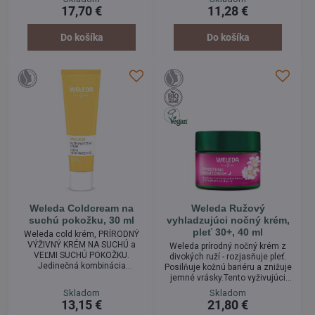
BIO mäty a kyselinu salicylovú.
veľmi citlivú pleť náchylnú k
17,70 €
11,28 €
Blahodarný komplex prírodných
podráždeniu. Účinne upokojuje
zložiek bojuje proti vzniku
pokožku, zlepšuje jej odolnosť,
zápalových miest, pôsobí
zmierňuje pocit pnutia a prináša
Do košíka
Do košíka
antibakteriálne a redukujú tvorbu
celkovú úľavu.
nadbytočného tuku.
Weleda Coldcream na
Weleda Ružový
suchú pokožku, 30 ml
vyhladzujúci nočný krém,
pleť 30+, 40 ml
Weleda cold krém, PRÍRODNÝ
VÝŽIVNÝ KRÉM NA SUCHÚ a
Weleda prírodný nočný krém z
VEĽMI SUCHÚ POKOŽKU.
divokých ruží - rozjasňuje pleť.
Jedinečná kombinácia
Posilňuje kožnú bariéru a znižuje
vyživujúcich olejov a včelieho
jemné vrásky.Tento vyživujúci
vosku, ktorá poskytne úľavu aj
krém regeneruje pokožku počas
Skladom
Skladom
veľmi suchej pokožke. Výživný
noci – pre viditeľne hladšiu pleť a
13,15 €
21,80 €
krém s ľahučkou konzistenciou
žiarivý vzhľad ráno.