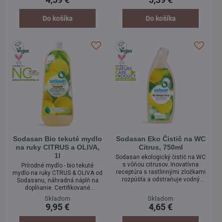
sklenených výplní spŕch. Strieka
sviežou vôňou citrónu.
sa na povrch a nechá pôsobiť,
potom sa zmyje handrou.
Do košíka
Do košíka
Sodasan Bio tekuté mydlo
Sodasan Eko Čistič na WC
na ruky CITRUS a OLIVA,
Citrus, 750ml
1l
Sodasan ekologický čistič na WC
s vôňou citrusov. Inovatívna
Prírodné mydlo - bio tekuté
receptúra s rastlinnými zložkami
mydlo na ruky CTRUS & OLIVA od
rozpúšťa a odstraňuje vodný
Sodasanu, náhradná náplň na
kameň a škvrny aj na ťažko
dopĺňanie. Certifikované
dostupných miestach.
organické rastlinné mydlo pre
Skladom
Skladom
jemnú starostlivosť o ruky a telo.
9,95 €
4,65 €
Toto jemné tekuté mydlo s
ovocnými tónmi citrusov