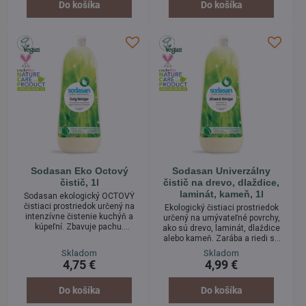
poskytuje osviežujúci zážitok.
Do košíka
Do košíka
Vyrobené z organického
olivového oleja.
Sodasan Eko Octový
Sodasan Univerzálny
čistič, 1l
čistič na drevo, dlaždice,
laminát, kameň, 1l
Sodasan ekologický OCTOVÝ
čistiaci prostriedok určený na
Ekologický čistiaci prostriedok
intenzívne čistenie kuchýň a
určený na umývateľné povrchy,
kúpeľní. Zbavuje pachu.
ako sú drevo, laminát, dlaždice
Odstraňuje vodný kameň a
alebo kameň. Zarába a riedi sa
šmuhy od vody ako aj zvyšky
vo vode na umývanie.
Skladom
Skladom
mydla na zariadení a obkladoch.
4,75 €
4,99 €
Do košíka
Do košíka