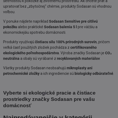
šetrnosťou k pokožke aj životnému prostrediu. Ak chcete prať a
upratovať bez „zbytočnej" chémie, produkty Sodasan sú vhodnou
voľbou.
V ponuke nájdete napríklad
Sodasan Sensitive pre citlivú
pokožku
alebo praktické
Sodasan balenia 5 l
pre väčšiu a
ekonomickejšiu spotrebu domácnosti.
Produkty využívajú
čistiacu silu 100% prírodných surovín
, pričom
veľká časť použitých zložiek pochádza z
certifikovaného
ekologického poľnohospodárstva
. Výroba značky Sodasan je
CO₂
neutrálna
a obaly sú vyrábané z
recyklovaných materiálov
.
Všetky produkty Sodasan neobsahujú
mikroplasty ani
petrochemické zložky
a ich ingrediencie sú
biologicky odbúrateľné
.
Vyberte si ekologické pracie a čistiace
prostriedky značky Sodasan pre vašu
domácnosť
Najpredávanejšie v kategórii