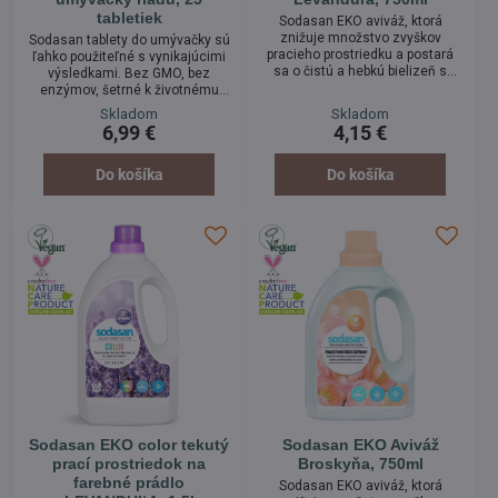
tabletiek
Sodasan EKO aviváž, ktorá
znižuje množstvo zvyškov
Sodasan tablety do umývačky sú
pracieho prostriedku a postará
ľahko použiteľné s vynikajúcimi
sa o čistú a hebkú bielizeň s
výsledkami. Bez GMO, bez
príjemnou neutrálnou
enzýmov, šetrné k životnému
levanduľovou vôňou. Vhodné
prostrediu a sú alternatívou ku
Skladom
Skladom
najmä pre osoby s citlivou
konvenčným produktov. Bez
6,99 €
4,15 €
pokožkou. Pohodlná a mäkká
fosfátov a chlóru. Žiarivo čistý
bielizeň. -Bez farbív a
riad pomocou aktívnych kyselín.
konzervačných látok.
Neobsahuje látky z
Do košíka
Do košíka
petrochemického priemyslu, bez
fosfátov, bez enzýmov, bez GMO,
s neutrálnou vôňou, bez látok
štiepiacich chlór.
Sodasan EKO color tekutý
Sodasan EKO Aviváž
prací prostriedok na
Broskyňa, 750ml
farebné prádlo
Sodasan EKO aviváž, ktorá