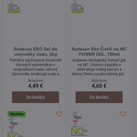
Sodasan EKO Soľ do
Sodasan Eko Čistič na WC
umývačky riadu, 2kg
POWER GEL, 750ml
Pomáha zachovávať životnosť
Sodasan ekologický čistiaci gél
iónových výmenníkov v
na WC. Účinne rozpúšťa a
umývačkách riadu. Iónové
odstraňuje vodný kameň a
výmenníky zmäkčujú vodu a
škvrny.Tento vysoko účinný gél s
zabraňujú vzniku vodného
rastlinnými zložkami priľne k
Skladom
Skladom
kameňa na riade. Určená do
okraju a zvislým povrchom, aby
4,49 €
4,65 €
umývačiek riadu, čistá kamenná
udržal vašu toaletu hygienicky
soľ, bez hrudkovacích látok,
čistú.
farbív, bez enzýmov, s
Do košíka
Do košíka
neutrálnou vôňou.
Novinka