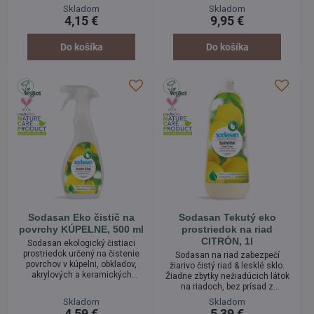
príjemnou ovocnou sviežou
rastlinné mydlo pre jemnú
Skladom
Skladom
limetkovou vôňou. Vhodné
starostlivosť o ruky a telo. Toto
4,15 €
9,95 €
najmä pre osoby s citlivou
jemné tekuté mydlo s ružovou
pokožkou. Pohodlná a mäkká
esenciou poskytuje pôvabnú
bielizeň. Bez farbív a
kvetinovú starostlivosť o
Do košíka
Do košíka
konzervačných látok.
pokožku. Vyrobené z Bio
olivového oleja.
Sodasan Eko čistič na
Sodasan Tekutý eko
povrchy KÚPELNE, 500 ml
prostriedok na riad
CITRÓN, 1l
Sodasan ekologický čistiaci
prostriedok určený na čistenie
Sodasan na riad zabezpečí
povrchov v kúpelni, obkladov,
žiarivo čistý riad & lesklé sklo.
akrylových a keramických
Žiadne zbytky nežiadúcich látok
povrchov, sprchových kútov a
na riadoch, bez prísad z
príslušenstva do spŕch, povrchov
petrochemického priemyslu, bez
Skladom
Skladom
citlivých na poškriabanie a
farbív a konzervačných látok, so
4,59 €
5,39 €