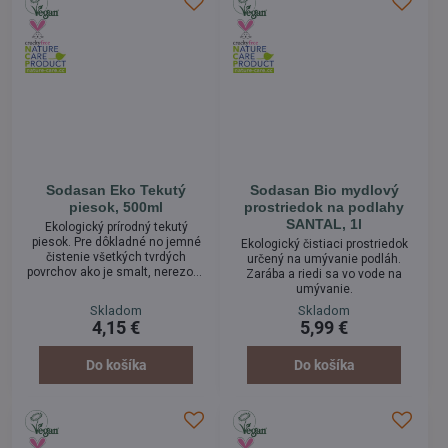
konzervačných látok.
Sodasan Eko Tekutý
Sodasan Bio mydlový
piesok, 500ml
prostriedok na podlahy
SANTAL, 1l
Ekologický prírodný tekutý
piesok. Pre dôkladné no jemné
Ekologický čistiaci prostriedok
čistenie všetkých tvrdých
určený na umývanie podláh.
povrchov ako je smalt, nerezová
Zarába a riedi sa vo vode na
oceľ, keramické a sklo-
umývanie.
keramické dosky.
Skladom
Skladom
4,15 €
5,99 €
Do košíka
Do košíka