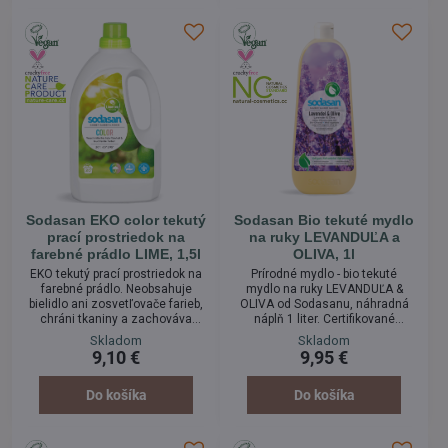
Sodasan EKO color tekutý
Sodasan Bio tekuté mydlo
prací prostriedok na
na ruky LEVANDUĽA a
farebné prádlo LIME, 1,5l
OLIVA, 1l
EKO tekutý prací prostriedok na
Prírodné mydlo - bio tekuté
farebné prádlo. Neobsahuje
mydlo na ruky LEVANDUĽA &
bielidlo ani zosvetľovače farieb,
OLIVA od Sodasanu, náhradná
chráni tkaniny a zachováva
náplň 1 liter. Certifikované
farby. S vôňou LIME limetky, s
organické rastlinné mydlo pre
Skladom
Skladom
BIO esenciálnymi olejmi,
jemnú starostlivosť o ruky a telo.
9,10 €
9,95 €
vyrobený z vysoko kvalitných
Toto jemné tekuté mydlo s
rastlinných BIO mydiel,
certifikovaným organickým
prirodzená vôňa vďaka pridaným
esenciálnym levanduľovým
Do košíka
Do košíka
éterickým olejom,
olejom poskytuje upokojujúci
dermatologicky testováný, bez
zážitok. Vyrobené z Bio
enzýmov, farbív a
olivového oleja.