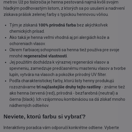
metrov. Už po tisícročia je henna pestovaná najmä kvôli svojim
hladkým podlhovastým listom, z ktorých sa po usušení a nadrvení
získava prášok zelenej farby s typickou hennovou vôňou.
Tým je získaná
100% prírodná farba
bez akýchkoľvek
chemických prísad.
Ako taká je henna veľmi vhodná aj pri alergiách kože a
ochoreniach vlasov.
Okrem farbiacej schopnosti sa henna tiež používa pre svoje
mnohé
regeneračné vlastnosti
.
Jej použitím dochádza k výraznej regenerácii vlasov a
spevneniu, zamedzuje predčasnému masteniu vlasov a tvorbe
lupín, vytvára na vlasoch a pokožke prírodný UV filter.
Podľa charakteristickej farby, ktorú listy henny produkujú
rozoznávame
tri najčastejšie druhy tejto rastliny
- známe tiež
ako henna červená (red), prírodná - bezfarebná (neutral) a
čierna (black). Ich vzájomnou kombináciou sa dá získať mnoho
nádherných odtieňov.
Neviete, ktorú farbu si vybrať?
Interaktívny poradca vám odporučí konkrétne odtiene. Vyberte