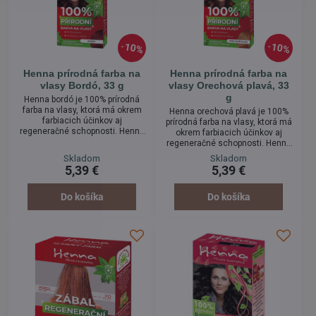
10%
10%
Henna prírodná farba na
Henna prírodná farba na
vlasy Bordó, 33 g
vlasy Orechová plavá, 33
g
Henna bordó je 100% prírodná
farba na vlasy, ktorá má okrem
Henna orechová plavá je 100%
farbiacich účinkov aj
prírodná farba na vlasy, ktorá má
regeneračné schopnosti. Henna
okrem farbiacich účinkov aj
dodáva vlasom potrebné
regeneračné schopnosti. Henna
vitamíny, vlasy jej použitím
dodáva vlasom potrebné
Skladom
Skladom
získajú lesk, Henna zabraňuje
vitamíny, vlasy jej použitím
5,39 €
5,39 €
tvoreniu lupín a je veľmi vhodná
získajú lesk, Henna zabraňuje
pri alergiách kože a pri
tvoreniu lupín a je veľmi vhodná
ochoreniach vlasov. Aplikácia
pri alergiách kože a pri
Do košíka
Do košíka
farby nie je spojená so žiadnymi
ochoreniach vlasov. Aplikácia
zdravotnými rizikami a je tak
farby nie je spojená so žiadnymi
skvelou alternatívou
zdravotnými rizikami a je tak
chemických farieb.
skvelou alternatívou
chemických farieb.