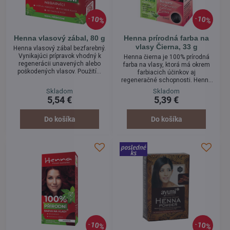
10%
10%
Henna vlasový zábal, 80 g
Henna prírodná farba na
vlasy Čierna, 33 g
Henna vlasový zábal bezfarebný.
Vynikajúci prípravok vhodný k
Henna čierna je 100% prírodná
regenerácii unavených alebo
farba na vlasy, ktorá má okrem
poškodených vlasov. Použitím
farbiacich účinkov aj
zábalu sa na vlasoch vytvorí
regeneračné schopnosti. Henna
ochranný film, ktorý vlas, chráni
dodáva vlasom potrebné
Skladom
Skladom
a dodá mu prírodné výživné látky.
vitamíny, vlasy jej použitím
5,54 €
5,39 €
Jeho použitím dochádza k
získajú lesk, Henna zabraňuje
výraznej regenerácii vlasov a k
tvoreniu lupín a je veľmi vhodná
ich spevneniu. Henna zábal
pri alergiách kože a pri
Do košíka
Do košíka
zamedzuje predčasnému
ochoreniach vlasov. Aplikácia
masteniu vlasov, vytvára na
farby nie je spojená so žiadnymi
vlasoch a pokožke prirodzený UV
zdravotnými rizikami a je tak
filter.
skvelou alternatívou
chemických farieb.
10%
10%