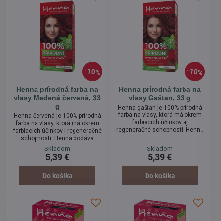
chemických farieb.
10%
10%
Henna prírodná farba na
Henna prírodná farba na
vlasy Medená červená, 33
vlasy Gaštan, 33 g
g
Henna gaštan je 100% prírodná
farba na vlasy, ktorá má okrem
Henna červená je 100% prírodná
farbiacich účinkov aj
farba na vlasy, ktorá má okrem
regeneračné schopnosti. Henna
farbiacich účinkov i regeneračné
dodáva vlasom potrebné
schopnosti. Henna dodáva
vitamíny, vlasy jej použitím
vlasom potrebné vitamíny, vlasy
Skladom
Skladom
získajú lesk, Henna zabraňuje
jej použitím získajú lesk, Henna
5,39 €
5,39 €
tvoreniu lupín a je veľmi vhodná
zabraňuje tvoreniu lupín a je
pri alergiách kože a pri
veľmi vhodná pri alergiách kože
ochoreniach vlasov. Aplikácia
a pri ochoreniach vlasov.
Do košíka
Do košíka
farby nie je spojená so žiadnymi
Aplikácia farby nie je spojená so
zdravotnými rizikami a je tak
žiadnymi zdravotnými rizikami a
skvelou alternatívou
je tak skvelou alternatívou
chemických farieb.
chemických farieb.