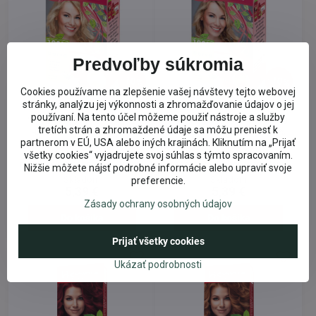
Predvoľby súkromia
10%
10%
Cookies používame na zlepšenie vašej návštevy tejto webovej
stránky, analýzu jej výkonnosti a zhromažďovanie údajov o jej
Henna prírodná farba na
Henna prírodná farba na
používaní. Na tento účel môžeme použiť nástroje a služby
vlasy Zlatý blond, 33 g
vlasy Svetlý gaštan, 33 g
tretích strán a zhromaždené údaje sa môžu preniesť k
Henna zlatý blond je 100%
Henna svetlý gaštan je 100%
partnerom v EÚ, USA alebo iných krajinách. Kliknutím na „Prijať
prírodná farba na vlasy, ktorá má
prírodná farba na vlasy, ktorá má
okrem farbiacich účinkov aj
okrem farbiacich účinkov aj
všetky cookies“ vyjadrujete svoj súhlas s týmto spracovaním.
regeneračné schopnosti. Henna
regeneračné schopnosti. Henna
Nižšie môžete nájsť podrobné informácie alebo upraviť svoje
dodáva vlasom potrebné
dodáva vlasom potrebné
Skladom
Skladom
preferencie.
vitamíny, vlasy jej použitím
vitamíny, vlasy jej použitím
5,39 €
5,39 €
získajú lesk, Henna zabraňuje
získajú lesk, Henna zabraňuje
Zásady ochrany osobných údajov
tvoreniu lupín a je veľmi vhodná
tvoreniu lupín a je veľmi vhodná
pri alergiách kože a pri
pri alergiách kože a pri
Do košíka
Do košíka
ochoreniach vlasov. Aplikácia
ochoreniach vlasov. Aplikácia
farby nie je spojená so žiadnymi
farby nie je spojená so žiadnymi
Prijať všetky cookies
zdravotnými rizikami a je tak
zdravotnými rizikami a je tak
skvelou alternatívou
skvelou alternatívou
Ukázať podrobnosti
chemických farieb.
chemických farieb.