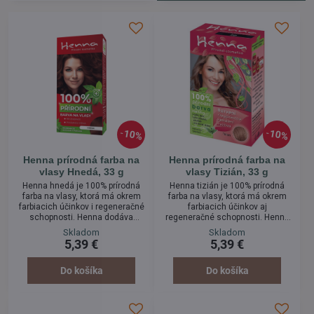
10%
10%
Henna prírodná farba na
Henna prírodná farba na
vlasy Hnedá, 33 g
vlasy Tizián, 33 g
Henna hnedá je 100% prírodná
Henna tizián je 100% prírodná
farba na vlasy, ktorá má okrem
farba na vlasy, ktorá má okrem
farbiacich účinkov i regeneračné
farbiacich účinkov aj
schopnosti. Henna dodáva
regeneračné schopnosti. Henna
vlasom potrebné vitamíny, vlasy
dodáva vlasom potrebné
Skladom
Skladom
jej použitím získajú lesk, Henna
vitamíny, vlasy jej použitím
5,39 €
5,39 €
zabraňuje tvoreniu lupín a je
získajú lesk. Zabraňuje tvoreniu
veľmi vhodná pri alergiách kože
lupín a je veľmi vhodná pri
a pri ochoreniach vlasov.
alergiách kože a pri ochoreniach
Do košíka
Do košíka
Aplikácia farby nie je spojená so
vlasov. Aplikácia farby nie je
žiadnymi zdravotnými rizikami a
spojená so žiadnymi
je tak skvelou alternatívou
zdravotnými rizikami a je tak
chemických farieb.
skvelou alternatívou