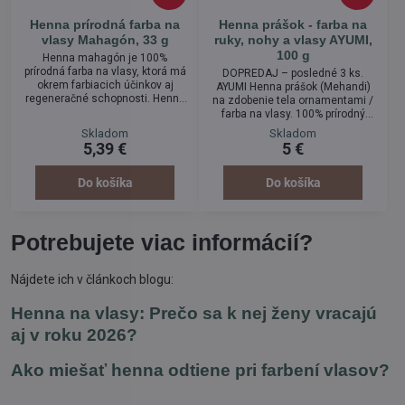
Henna prírodná farba na
Henna prášok - farba na
vlasy Mahagón, 33 g
ruky, nohy a vlasy AYUMI,
100 g
Henna mahagón je 100%
prírodná farba na vlasy, ktorá má
DOPREDAJ – posledné 3 ks.
okrem farbiacich účinkov aj
AYUMI Henna prášok (Mehandi)
regeneračné schopnosti. Henna
na zdobenie tela ornamentami /
dodáva vlasom potrebné
farba na vlasy. 100% prírodný
vitamíny, vlasy jej použitím
produkt, bez pridania umelých
Skladom
Skladom
získajú lesk, Henna zabraňuje
prídavných látok. Neobsahuje
5,39 €
5 €
tvoreniu lupín a je veľmi vhodná
zložky živočíšneho pôvodu.
pri alergiách kože a pri
Získava sa z rastliny Lawsonia
ochoreniach vlasov. Aplikácia
inermis, jedná sa o prírodné
Do košíka
Do košíka
farby nie je spojená so žiadnymi
farbivo, určené na farbenie
zdravotnými rizikami a je tak
vlasov, či dekorácie na rukách a
skvelou alternatívou
nohách.
chemických farieb.
Potrebujete viac informácií?
Nájdete ich v článkoch blogu:
Henna na vlasy: Prečo sa k nej ženy vracajú
aj v roku 2026?
Ako miešať henna odtiene pri farbení vlasov?