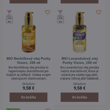
všestranné využitie. Plus
pery. Plus jemná krásna vôňa
tradičná vôňa skľudňujúcej
vanilky :)
levandule :)
BIO Nechtíkový olej Purity
BIO Levandulový olej
Vision, 100 ml
Purity Vision, 100 ml
Bio Nechtíkový olej prináša tú
Bio Levanduľový olej ponúka
najjemnejšiu starostlivosť pre
nežnú starostlivosť, ktorá je
malých aj veľkých. Vďaka svojim
určená pre všetky typy pleti,
ošetrujúcim vlastnostiam
vrátane citlivej pleti bábätiek.
pomáha chrániť pokožku pred
Keďže prispieva k upokojeniu
Skladom
Skladom
nežiadúcimi vplyvmi okolia,
podráždenia, jedná sa aj o
9,58 €
9,58 €
vrátane slnečného žiarenia.
perfektného pomocníka v
Jeho jemné zloženie ocení
starostlivosti o problematickú
predovšetkým veľmi citlivá pleť.
pokožku so sklonom k
Do košíka
Do košíka
ekzémom.