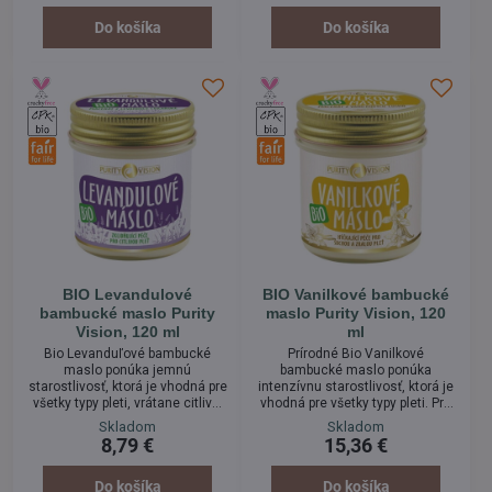
masáže. Vďaka svojmu
zvláčni, bez toho, aby na nej
jemnému zloženiu a získanej
zanechal mastný film. Vďaka
Do košíka
Do košíka
certifikácii ho môžete bez obáv
svojej šetrnosti bude vyhovovať
pridať aj do vodného kúpeľa
tiež jemné detskej pokožke.
vášho bábätka.
BIO Levandulové
BIO Vanilkové bambucké
bambucké maslo Purity
maslo Purity Vision, 120
Vision, 120 ml
ml
Bio Levanduľové bambucké
Prírodné Bio Vanilkové
maslo ponúka jemnú
bambucké maslo ponúka
starostlivosť, ktorá je vhodná pre
intenzívnu starostlivosť, ktorá je
všetky typy pleti, vrátane citlivej
vhodná pre všetky typy pleti. Pre
pokožky a pokožky bábätiek.
svoje ošetrujúce vlastnosti si ho
Skladom
Skladom
Pomáha upokojiť podráždenie,
obľúbi najmä suchá a zrelá pleť.
8,79 €
15,36 €
hodí sa tak aj pre problematickú
Je vynikajúce ako ošetrujúce
pokožku. Obľúbite si ho najmä
telové maslo, ochranný krém
pre jeho upokojujúcu vôňu a
alebo zjemňujúci balzam na
Do košíka
Do košíka