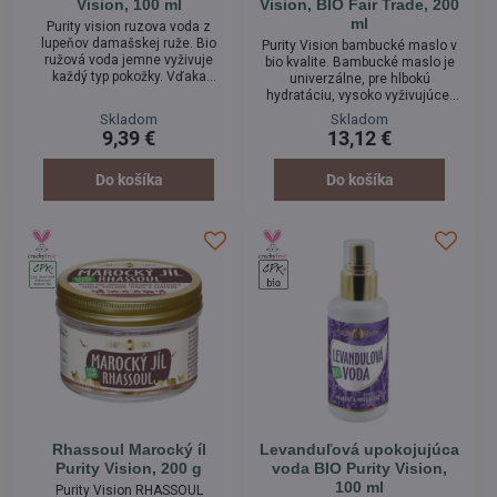
Vision, 100 ml
Vision, BIO Fair Trade, 200
ml
Purity vision ruzova voda z
lupeňov damašskej ruže. Bio
Purity Vision bambucké maslo v
ružová voda jemne vyživuje
bio kvalite. Bambucké maslo je
každý typ pokožky. Vďaka
univerzálne, pre hlbokú
vitalizujúcim látkam ju zvlášť
hydratáciu, vysoko vyživujúce,
uvíta suchá pleť. Má
ošetrujúce , plné vitamínov a
Skladom
Skladom
omladzujúci efekt, čo ocení
minerálov. Je 100 % bio,
9,39 €
13,12 €
zrelá a namáhaná pokožka.
nerafinované. Má úžasnú
Osviežte sa povznášajúcou
krémovú konzistenciu, ktorá sa
vôňou kráľovnej kvetov!
ľahko nanáša a príjemnú
Do košíka
Do košíka
orieškovú vôňu. Hebké na dotyk!
Rhassoul Marocký íl
Levanduľová upokojujúca
Purity Vision, 200 g
voda BIO Purity Vision,
100 ml
Purity Vision RHASSOUL