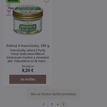
Novinka
Zelený íl francúzsky, 150 g
Francúzsky zelený íl Purity
Vision dodá extra hĺbkové
čistenie pre mastnú a zmiešanú
pleť. Odpradávna sú íly hojne a
všestranne využívané pre svoje
Skladom
detoxikačné a čistiace účinky.
8,20 €
Francúzsky zelený íl sa hodí
predovšetkým pre mastnú a
zmiešanú pleť, ktorá znesie
Do košíka
väčšiu mieru vysušenia. Použite
ju napríklad ako pleťovú masku,
čistiacu emulziu, peeling alebo
šampón na vlasy. Pleť perfektne
Nie sú žiadne ďalšie produkty.
čistí a...
1
2