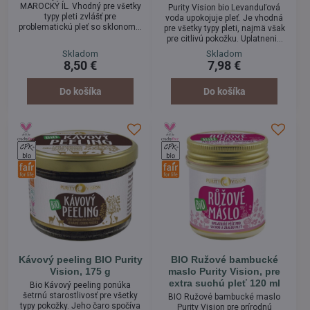
MAROCKÝ ÍL. Vhodný pre všetky
Purity Vision bio Levanduľová
typy pleti zvlášť pre
voda upokojuje pleť. Je vhodná
problematickú pleť so sklonom k
pre všetky typy pleti, najmä však
ekzémom a akné. Rhassoul
pre citlivú pokožku. Uplatnenie
pokožke dodáva prospešné
nájde aj v starostlivosti o zrelú
Skladom
Skladom
minerály, ako je fosfor, vápnik,
pleť. Je zároveň tak jemná a
8,50 €
7,98 €
sodík a mangán železitý. Vďaka
hojivá, že sa hodí pre
tomu vyniká v schopnosti
problematickú pleť so sklonmi k
absorbovať toxíny a nečistoty. Dá
ekzémom a k akné. Vyskúšajte!
Do košíka
Do košíka
sa použiť ako pleťová maska,
šampón alebo telové mydlo.
Šetrne čistí pokožku do hĺbky a
uvoľňuje upchaté póry.
Kávový peeling BIO Purity
BIO Ružové bambucké
Vision, 175 g
maslo Purity Vision, pre
extra suchú pleť 120 ml
Bio Kávový peeling ponúka
šetrnú starostlivosť pre všetky
BIO Ružové bambucké maslo
typy pokožky. Jeho čaro spočíva
Purity Vision pre prírodnú