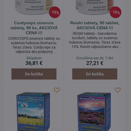
10%
10%
Cordyceps sinensis
Reishi tablety, 90 tabliet,
tablety, 90 ks, AKCIOVÁ
AKCIOVÁ CENA !!!
CENA !!!
REISHI tablety - Ganoderma
lucidum, tablety so sušenou
CORDYCEPS sinensis tablety so
hubovou biomasou. Teraz zľava
sušenou hubovou biomasou.
10%. Reishi odporúčame ako
Teraz zľava. Cordyceps sa
podporný prostriedok
odporúča ako podporný
pri: oslabenej imunite,
prostriedok pri: oslabenej
Skladom
Doručíme asi do 7 dní
streptokokových a
imunite, stafylokokových,
36,81 €
27,21 €
stafylokokových infekciách,
streptokokových a
vyššom stresovom vypätí,
pneumokokových infekciách,
regenerácii po chorobe, operácii,
stavoch po chemoterapii a
Do košíka
Do košíka
vyčerpaní, zápaloch, stavoch po
rádioterapii, zápaloch, slabej
chemoterapii a
vitalite, väčšom stresovom
rádioterapii. Prírodný produkt.
vypätí. Prírodný produkt.