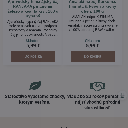
Ajurvédsky himalájsky čaj
Amalaki nápoj Kurkuma,
RANJAKA pri anémii,
Imunita & Pečeň a krvný
železo a kvalita krvi, 100 g
obeh, 100 g
sypaný
AMALAKI nápoj KURKUMA,
Imunita & pečeň a krvný obeh.
Ajurvédsky sypaný čaj RANJAKA,
Amalaki nápoje sú pripravované
železo a kvalita krvi – podpora
v 100% prírodnej RAW kvalite a
krvotvorby & anémia. Podporný
neobsahujú žiadne konzervačné
čaj pri chudokrvnosti. Mesua
ani prídavné látky. Jemne
ferrea zvaná „železné drevo"
Skladom
Skladom
namletý prášok sa preto vo vode
prispieva k zdravej kvalite krvi,
5,99 €
5,99 €
nikdy nerozpustí. To
dopĺňa potrebné množstvo
najcennejšie, čo nápoj obsahuje,
železa do krvného obehu.
je rozomletá zmes bylín, ktorú je
Posilňuje funkciu sleziny,
Do košíka
Do košíka
potrebné v teplej vode rozmiešať
napomáha čisteniu krv a
a s pridaním lyžičky medu potom
podporuje krvotvorbu. Odstraňuje
celý obsah vypiť. Med sa v
únavu, slabosť a obnovuje
ajurvéde...
výkonnosť organizmu. Priaznivo
pôsobí na...
Starostlivo vyberáme značky,
Viac ako 20 rokov pomáham
ktorým veríme​.
nájsť vhodnú prírodnú
starostlivosť​.