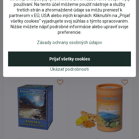
používaní. Na tento účel môžeme použiť nástroje a služby
Ajurvédsky himalájsky čaj
TRITON -
tretích strán a zhromaždené údaje sa môžu preniesť k
PITTA upokojenie a
Cordyceps+Reishi+Shiitake,
partnerom v EÚ, USA alebo iných krajinách. Kliknutím na „Prijať
vyrovnanosť, 100 g
90 tabliet, AKCIOVÁ CENA
všetky cookies“ vyjadrujete svoj súhlas s týmto spracovaním.
sypaný
!!!
Nižšie môžete nájsť podrobné informácie alebo upraviť svoje
Ajurvédsky himalájsky čaj PITTA
TRITON tablety / zmes sušených
preferencie.
- pre upokojnie a vyrovnanosť.
hubových biomás /
Znižuje pocit telesnej
Cordyceps+Reishi+Shiitake -
horúčosti. * Ochladzuje
tablety so sušenou hubovou
Zásady ochrany osobných údajov
organizmus a obmedzuje
biomasou. Teraz zľava! Triton
Skladom
Doručíme asi do 7 dní
potenie. * Podporuje dobré
odporúčame ako podporný
5,99 €
28,72 €
trávenie a vylučovanie. * Pôsobí
prostriedok pri: zníženej imunite,
Prijať všetky cookies
proti žalúdočným bolesteiam,
bakteriálnom a vírusovom
vredom a páleniu žáhy. * Uľavuje
napadnutí, zápaloch, stavoch po
Do košíka
Do košíka
Ukázať podrobnosti
pri črevných potiažach,
chemoterapii a rádioterapii.
hnačkách a hemoroidoch. *
Prírodný produkt.
Pôsobí proti akné, vyrážkam a
koprivke. * Pomáha pri
zápalových ochoreniach. *
Odstraňuje...