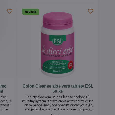
Novinka
trec
Colon Cleanse aloe vera tablety ESI,
ml
60 ks
nsky +
Tablety aloe vera Colon Cleanse podporujú
čene, jej
imunitný systém, zdravé črevá a tráviaci trakt. Ich
opnosť
účinok je posilnený pôsobením vybraných bylín,
poruje
ako je fenikel, sladké drievko, horec, púpava,
podporuje
rešetliak alpský. Praktická forma aloe vera tabliet