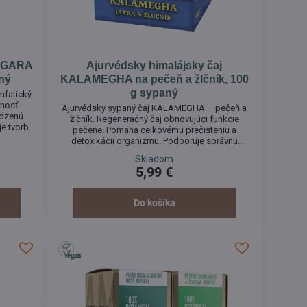
NAGARA
Ajurvédsky himalájsky čaj
aný
KALAMEGHA na pečeň a žlčník, 100
g sypaný
mfatický
nnosť
Ajurvédsky sypaný čaj KALAMEGHA – pečeň a
odzenú
žlčník. Regeneračný čaj obnovujúci funkcie
e tvorbu
pečene. Pomáha celkovému prečisteniu a
otilátok.
detoxikácii organizmu. Podporuje správnu
toxikácii
funkciu pečene a prispieva k optimálnemu
Skladom
fungovaniu a očiste pečene. Priaznivo pôsobí na
5,99 €
optimálnu činnosť pečene pri jej nadmernom
zaťažení.
Do košíka