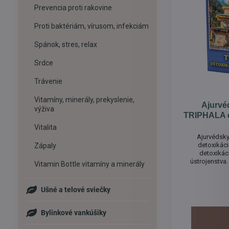
Prevencia proti rakovine
Proti baktériám, vírusom, infekciám
Spánok, stres, relax
Srdce
Trávenie
Vitamíny, minerály, prekyslenie,
Ajurvé
výživa
TRIPHALA d
Vitalita
Ajurvédsky
detoxikáci
Zápaly
detoxikáci
ústrojenstva
Vitamin Bottle vitamíny a minerály
kombináciu "A
Priaznivo pr
črevného
Ušné a telové sviečky
Bylinkové vankúšiky