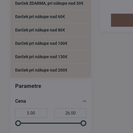
gastrointest
Darček ZDARMA, pri nákupe nad 30€
činnosti imu
vitalite 
Darček pri nákupe nad 60€
Darček pri nákupe nad 80€
Darček pri nákupe nad 100€
Darček pri nákupe nad 130€
Darček pri nákupe nad 200€
Parametre
Cena
Od:
Do: