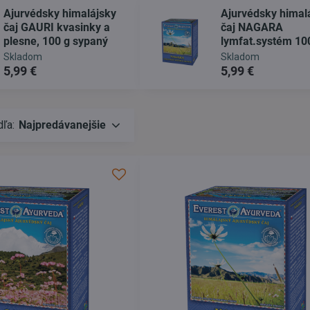
Ajurvédsky himalájsky
Ajurvédsky himal
čaj GAURI kvasinky a
čaj NAGARA
plesne, 100 g sypaný
lymfat.systém 10
sypaný
Skladom
Skladom
5,99 €
5,99 €
dľa:
Najpredávanejšie