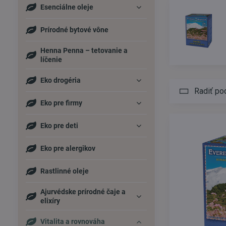
Esenciálne oleje
Prírodné bytové vône
Henna Penna – tetovanie a
líčenie
Eko drogéria
Radiť po
Eko pre firmy
Eko pre deti
Eko pre alergikov
Rastlinné oleje
Ajurvédske prírodné čaje a
elixíry
Vitalita a rovnováha