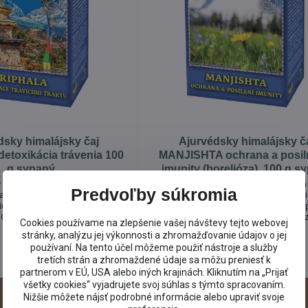
dsky himalájsky čaj
Ajurvédsky himalájsky č
etoxikácia trávenia 100
MANJISHTA ochrana a posil
g sypaný
imunity (borelióza), 100 g s
 himalájsky čaj TRIPHALA -
Aurvédsky sypaný čaj MANJISHTA - na
Predvoľby súkromia
a tráviaceho traktu. Čaj pre
a posilnenie imunity (kliešte a borel
u a prečistenie tráviaceho
Preventívny čaj pôsobí podporne proti
. Obsahuje ajurvédsku bylinnú
po prisatí kliešťa. Posilňuje prirod
Cookies používame na zlepšenie vašej návštevy tejto webovej
malaki, Bibhitaki a Haritaki".
obranyschopnosť a činnosť imunit
stránky, analýzu jej výkonnosti a zhromažďovanie údajov o jej
ispieva k optimálnej činnosti
systému. Pomáha pri únave a celkovom
používaní. Na tento účel môžeme použiť nástroje a služby
Skladom
Skladom
 traktu u citlivých osôb.
pohybového aparátu. Stimuluje ce
5,99 €
5,99 €
tretích strán a zhromaždené údaje sa môžu preniesť k
revitalizáciu organizmu. Podporuje i
partnerom v EÚ, USA alebo iných krajinách. Kliknutím na „Prijať
činnosť pečene a detoxikáciu organ
všetky cookies“ vyjadrujete svoj súhlas s týmto spracovaním.
Do košíka
Do košíka
Nižšie môžete nájsť podrobné informácie alebo upraviť svoje