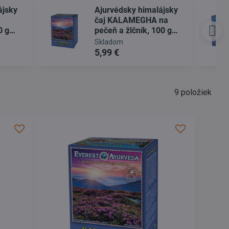
ájsky
Ajurvédsky himalájsky
čaj KALAMEGHA na
0 g
pečeň a žlčník, 100 g
sypaný
Skladom
5,99 €
9
položiek