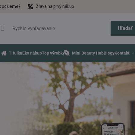
k pošleme?
Zľava na prvý nákup
Hľadať
Titulka
Eko nákup
Top výrobky
Mini Beauty Hub
Blogy
Kontakt