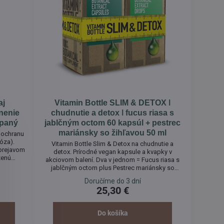
aj
Vitamin Bottle SLIM & DETOX ǀ
nenie
chudnutie a detox ǀ fucus riasa s
ypaný
jablčným octom 60 kapsúl + pestrec
mariánsky so žihľavou 50 ml
 ochranu
ióza).
Vitamin Bottle Slim & Detox na chudnutie a
 prejavom
detox. Prírodné vegan kapsule a kvapky v
zenú
akciovom balení. Dva v jednom = Fucus riasa s
ného
jablčným octom plus Pestrec mariánsky so
 oslabení
žihľavou to je chudnutie s rozumom. Správne
Doručíme do 3 dní
lkovú
chudnutie je vhodné podporiť detoxikáciou
25,30 €
munitu,
organizmu. Táto kombinácia vám môže priniesť
izmu.
nielen úbytok kilogramov, ale aj zlepšenie vášho
zdravotného stavu. Výrobky neobsahujú...
Do košíka