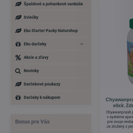
Špaldové a pohankové vankúše
Sviečky
Eko Starter Packy Naturshop
Eko darčeky
Akcie a zľavy
Novinky
Darčekové poukazy
Darčeky k nákupom
Chyawanpras
elixír, Z
Chyawanprash je
v systéme ajur
Bonus pre Vás
pre svoje revita
Je zložený z je
svojimi antioxi