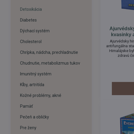
Detoxikácia
Diabetes
Ajurvédsk
Dýchací systém
kvasinky 
Ajurvédsky hi
Cholesterol
antifungálna sta
Himalájske byliny: Curcuma longa 
Chrípka, nádcha, prechladnutie
zdravú či
odstraňovaniu
Chudnutie, metabolizmus tukov
prispieva k udr
krvi. Pomáha p
Imunitný systém
Kĺby, artritída
Kožné problémy, akné
Pamäť
Pečeň a obličky
Pre ženy