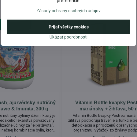
preferencie.
Zásady ochrany osobných údajov
Novinka
Prijať všetky cookies
Ukázať podrobnosti
h, ajurvédsky nutričný
Vitamin Bottle kvapky Pes
dravie & Imunita, 300 g
mariánsky + žihľava, 50 
 nutričný bylinný džem, ktorý je
Vitamin Bottle kvapky Pestrec mariá
védskeho lekárstva považovaný
žihľava podporujú trávenie a funkcie pe
lizačné účinky za "elixír života".
detoxikáciu a prirodzenú obranysch
dinečnej kombinácie bylín, ktoré
organizmu. Výťažok zo žihľavy pod
dačnými vlastnosťami prospievajú
normálny stav kostí, kĺbov a pokožky, 