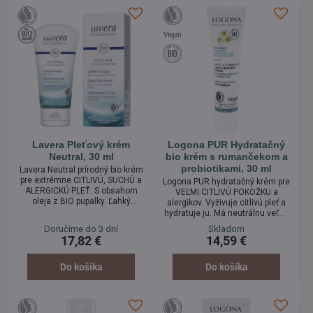
Lavera Pleťový krém
Logona PUR Hydratačný
Neutral, 30 ml
bio krém s rumančekom a
probiotikami, 30 ml
Lavera Neutral prírodný bio krém
pre extrémne CITLIVÚ, SUCHÚ a
Logona PUR hydratačný krém pre
ALERGICKÚ PLEŤ. S obsahom
VEĽMI CITLIVÚ POKOŽKU a
oleja z BIO pupalky. Ľahký
alergikov. Vyživuje citlivú pleť a
upokojujúci krém s bio pupalkou
hydratuje ju. Má neutrálnu veľmi
pre citlivú pokožku. Bohaté
jemnú textúru s bio rumančekom
Doručíme do 3 dní
Skladom
zloženie výživných a
a prírodnými probiotikami. Jemný
17,82 €
14,59 €
ošetrujúcich látok pleť vyživujú a
a upokojujúci hydratačný krém:
chránia pred ďalšími stratami
Pleťový krém PUR je navrhnutý
hydratácie. Krém bez vône.
tak, aby poskytoval optimálnu
Do košíka
Do košíka
starostlivosť o vašu citlivú pleť.
Jeho zloženie je špeciálne
vyvinuté pre výživu a hydratáciu,
ktorá je potrebná pre...