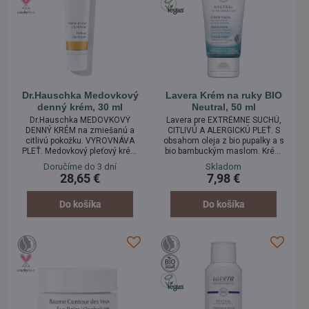
Dr.Hauschka Medovkový
Lavera Krém na ruky BIO
denný krém, 30 ml
Neutral, 50 ml
Dr.Hauschka MEDOVKOVÝ
Lavera pre EXTRÉMNE SUCHÚ,
DENNÝ KRÉM na zmiešanú a
CITLIVÚ A ALERGICKÚ PLEŤ. S
citlivú pokožku. VYROVNÁVA
obsahom oleja z bio pupalky a s
PLEŤ. Medovkový pleťový krém
bio bambuckým maslom. Krém
upokojuje pokožku a privádza ju
na ruky s obzvlášť bohatou
Doručíme do 3 dní
Skladom
do prirodzenej rovnováhy. Práve
zjemňujúcou receptúrou sa
28,65 €
7,98 €
medovka napomáha pokožke
veľmi rýchlo vstrebáva a
opäť nájsť svoju
poskytuje namáhanej pokožke
rovnováhu. Mastnejšie časti pleti
extra výživu a starostlivosť.
Do košíka
Do košíka
budú znova matné a číre, suché
Bambucké maslo, bio olej z olív
miesta dostanú potrebnú
a pupalky dvojročnej spolu so
vlhkosť.
včelím voskom pokožku
intenzívne premastia a pomôžu
na jej povrchu vytvoriť...