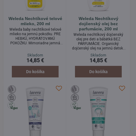
Weleda Nechtíkové telové
Weleda Nechtíkový
mlieko, 200 ml
dojčenský olej bez
parfumácie, 200 ml
Weleda baby nechtíkové telové
mlieko na jemnú pokožku. PRE
Weleda nechtíkový dojčenský
HEBKÚ, HYDRATOVANÚ
olej pre deti a bábätká BEZ
POKOŽKU. Mimoriadne jemná
PARFUMÁCIE. Organický
emulzia. Ľahká konzistencia,
dojčenský olej na jemnú detskú
nechtíkový výťažok vo
pokožku. Najšetrnejšia prírodná
Skladom
Skladom
vysokokvalitnom mandľovom
starostlivosť o pokožku dieťaťa.
14,85 €
14,85 €
oleji zaručujú vynikajúcu
Len dve organické zložky, ktoré
znášanlivosť. Výťažok z nechtíka
sú rovnako čisté a svieže ako
upokojuje pokožku, kvalitný
pokožka vášho dieťatka.
Do košíka
Do košíka
mandľový a sezamový olej
ošetrujú pleť jemne, podporujú
tvorbu prirodzenej tepelnej
ochrany detskej pokožky. Je
určené...