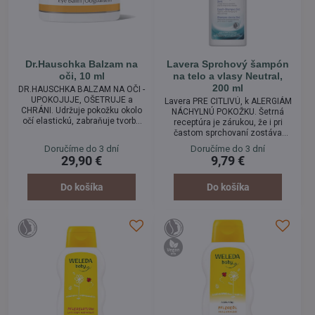
Dr.Hauschka Balzam na
Lavera Sprchový šampón
oči, 10 ml
na telo a vlasy Neutral,
200 ml
DR.HAUSCHKA BALZAM NA OČI -
UPOKOJUJE, OŠETRUJE a
Lavera PRE CITLIVÚ, k ALERGIÁM
CHRÁNI. Udržuje pokožku okolo
NÁCHYLNÚ POKOŽKU. Šetrná
očí elastickú, zabraňuje tvorbe
receptúra je zárukou, že i pri
vrások a tlmí podráždenia. Očný
častom sprchovaní zostáva
balzam Dr.Hauschka intenzívne
alergická a extrémne citlivá
Doručíme do 3 dní
Doručíme do 3 dní
chráni citlivú pleť, zvlášť okolia
pokožka hebká a jemná. Šetrné
29,90 €
9,79 €
očí pred vonkajšími vplyvmi
zloženie sprchového šampónu
prostredia a zabraňuje tiež
ocení najmä citlivá a k alergiám
predčasnej tvorbe vrások.
náchylnú pokožka. Prírodné
Do košíka
Do košíka
Vzácne oleje, vosky a výťažky z
zvlhčujúce látky zanechávajú
liečivých rastlín poskytujú
pokožku tela i hlavy vláčnu a
pokožke novú elasticitu,
sviežu. Pocit napätia a
pružnosť a hladký...
podráždenia, ktorý často
nastáva po kúpeli u extrémne...