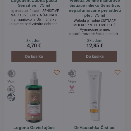
Logodent Zubná pasta
Weleda Jemné mandľové
Sensitive , 75 ml
čistiace mlieko Sensitive,
neparfumované pre citlivú
Logona zubná pasta SENSITIVE
pleť, 75 ml
NA CITLIVÉ ZUBY A ĎASNÁ s
harmančekom. Účinná látka
Weleda prírodné ČISTIACE
kaliumchlorid vytvára ochranný
MLIEKO PRE CITLIVÚ PLEŤ.
film a upokojuje miesta, kde sú
Výnimočne jemné,
odhalené zubné kŕčky. Pri
neparfumované čistiace mlieko
pravidelnom používaní dochádza
na obnovu citlivej pokožky.
Skladom
Skladom
k zníženiu citlivosti zubov.
Podporuje a stabilizuje
4,70 €
12,85 €
Obsahuje i protizápalové zložky
prirodzenú rovnováhu pleti,
ako BIO harmanček, BIO šalviu a
chráni ju pred vysušením. Po
BIO hamamel. Zubná pasta
vyčistení zostáva pokožka
Do košíka
Do košíka
dokonale odstraňuje povlak zo
jemná a hebká.
zubov bez poškodenia zubnej
skloviny. Vyskúšajte!
Logona Osviežujúce
Dr.Hauschka Čistiaci