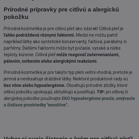
Prírodné prípravky pre citlivú a alergickú
pokožku
Prírodná kozmetika je pre citlivú pleť ako zázrak! Citlivá pleť je
ľahko podráždená rôznymi faktormi.
Medzi ne môžu patriť
napríklad látky ako syntetické konzervanty, farbivá, parabény či
parfémy. Ďaľšími faktormi môže byť počasie, vysoké a nízke
teploty, kúrenie. Citlivá pleť
môže reagovať začervenaniami,
pálením, svrbením alebo alergickými reakciami.
Prírodná kozmetika je pre takýto typ pleti veľmi vhodná, pretože je
jemná a neobsahuje dráždivé látky. Niektoré produktové rady sú
bez vône alebo hypoalergénne.
Obsahujú prírodné zložky, ktoré
citlivú pokožku upokojujú, skľudňujú a posiľňujú.
TIP:
pri citlivej či
alergickej pokožke používajte
EKO hypoalergénne pracie, umývacie
a čistiace prostriedky "sensitive"
.
Vyber si svoje čistenie a krém pre citlivú pleť!