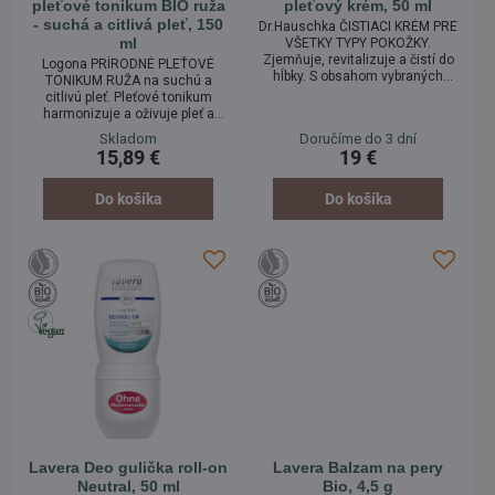
pleťové tonikum BIO ruža
pleťový krém, 50 ml
- suchá a citlivá pleť, 150
Dr.Hauschka ČISTIACI KRÉM PRE
ml
VŠETKY TYPY POKOŽKY.
Zjemňuje, revitalizuje a čistí do
Logona PRÍRODNÉ PLEŤOVÉ
hĺbky. S obsahom vybraných
TONIKUM RUŽA na suchú a
bylinných výťažkov z
citlivú pleť. Pleťové tonikum
harmančeka, nechtíka, ľubovníka
harmonizuje a oživuje pleť a
a ďalších, zanecháva pleť sviežu
pripravuje ju na ďalšiu
Skladom
Doručíme do 3 dní
a oživenú. Mandľová báza tohto
starostlivosť so sérom a
15,89 €
19 €
jemného Čistiaceho krému viaže
pleťovým krémom. Jemné
nečistoty, hĺbkovo čistí pokožku a
zloženie z extraktu z lístkov ruže
zároveň udržuje hodnotu pH v
a hamamelu je obzvlášť vhodné
Do košíka
Do košíka
rovnováhe.
na suchú a citlivú pleť. Posilňuje
ochrannú bariéru pokožky.
Lavera Deo gulička roll-on
Lavera Balzam na pery
Neutral, 50 ml
Bio, 4,5 g