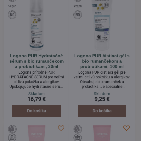
Logona PUR Hydratačné
Logona PUR čistiaci gél s
sérum s bio rumančekom
bio rumančekom a
a probiotikami, 30ml
probiotikami, 100 ml
Logona prírodné PUR
Logona PUR čistiaci gél pre
HYDRATAČNÉ SÉRUM pre veľmi
veľmi citlivú pokožku a alergikov.
citlivú pokožku a alergikov.
Obsahuje bio rumanček a
Upokojujúce hydratačné sérum
probiotiká. Je špeciálne
PUR vyživuje citlivú pleť a
navrhnutý na posilnenie
Skladom
Skladom
hydratuje ju. Je veľmi dobre
odolnosti pokožky a jej ochranu
16,79 €
9,25 €
tolerované aj veľmi citlivou
pred vonkajšími vplyvmi. Tento
pleťou, či pleťou, ktorá má sklon
produkt kombinuje blahodarné
k alergickým reakciám. Má
účinky BIO výťažku z rumančeka
Do košíka
Do košíka
neutrálnu veľmi jemnú textúru s
a prírodných probiotík pre
prírodnými probiotikami.
maximálnu starostlivosť a
ochranu vašej pleti.