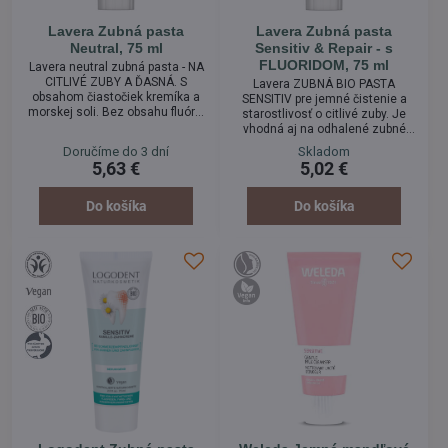
Lavera Zubná pasta
Lavera Zubná pasta
Neutral, 75 ml
Sensitiv & Repair - s
FLUORIDOM, 75 ml
Lavera neutral zubná pasta - NA
CITLIVÉ ZUBY A ĎASNÁ. S
Lavera ZUBNÁ BIO PASTA
obsahom čiastočiek kremíka a
SENSITIV pre jemné čistenie a
morskej soli. Bez obsahu fluóru.
starostlivosť o citlivé zuby. Je
Špeciálna receptúra s drobnými
vhodná aj na odhalené zubné
čiastočkami kremíka odstraňuje
kŕčky. Harmanček upokojuje,
Doručíme do 3 dní
Skladom
zubný povlak, bez toho, aby pri
chráni ústnu mikroflóru a
5,63 €
5,02 €
tom poškodila citlivú ústnu
posilňuje ďasná. Fluorid sodný
mikroflóru. Obsahuje morskú soľ
poskytuje efektívnu ochranu voči
a hojivé bylinné výťažky, vďaka
zubnému kazu a spevňuje zubnú
Do košíka
Do košíka
ktorým pasta NEUTRAL pri
sklovinu.
pravidelnom používaní účinne
zabraňuje vzniku zubného
kazu,...