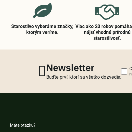
Starostlivo vyberáme značky,
Viac ako 20 rokov pomáh
ktorým veríme​.
nájsť vhodnú prírodnú
starostlivosť​.
Newsletter
C
n
Buďte prví, ktorí sa všetko dozvedia:
Máte otázku?