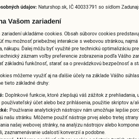
osobných údajov:
Naturshop.sk, IČ 40033791 so sídlom Zadunajs
na Vašom zariadení
zariadení ukladáme cookies. Obsah súborov cookies predstavuje
úť mu možnosť priebežnej interakcie s webovou stránkou, najmä 
ia, nákupu. Ďalej môžu byť využité pre technickú optimalizáciu
 technický záznam voľby preferencie zobrazenia podľa Vášho zar
ť základnú funkčnosť, starať sa o prevádzkovú bezpečnosť a st
okies môžeme využiť aj na ďalšie účely na základe Vášho súhlasu
e tieto základné druhy:
é:
Doplnkové funkcie, ktoré zlepšujú váš zážitok z prehliadania, u
 používateľský účet alebo bez prihlásenia, použitie skriptov a/al
cké:
Používanie analytických nástrojov nám umožňuje lepšie por
jú našu stránku. Môžeme použiť nástroje prvej alebo tretej stra
dania našej webovej stránky, na analýzu nástrojov alebo komponent
li, zaznamenávanie udalostí konverzií a podobne.