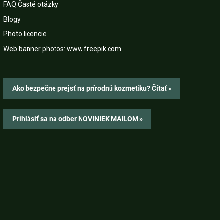
FAQ Časté otázky
Blogy
Photo licencie
Web banner photos: www.freepik.com
Ako bezpečne prejsť na prírodnú kozmetiku? Čítať »
Prihlásiť sa na odber NOVINIEK MAILOM »