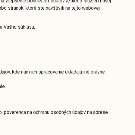
na zlepšenie ponuky produktov a/alebo služieb našej
bo stránok, ktoré ste navštívili na tejto webovej
e Vášho súhlasu.
jov, kde nám ich spracovanie ukladajú iné právne
ie.
sp. poverenca na ochranu osobných údajov na adrese