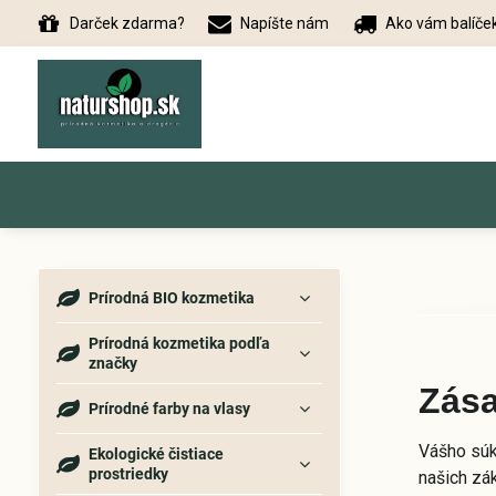
Darček zdarma?
Napíšte nám
Ako vám balíče
Prírodná BIO kozmetika
Prírodná kozmetika podľa
značky
Zás
Prírodné farby na vlasy
Vášho súk
Ekologické čistiace
prostriedky
našich zá