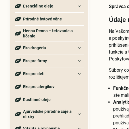
Esenciálne oleje
Správca 
Údaje 
Prírodné bytové vône
Henna Penna – tetovanie a
Na Vašom 
líčenie
a poskytn
prihlásen
Eko drogéria
funkcie a
Poskytova
Eko pre firmy
Súbory co
Eko pre deti
rozlišujem
Eko pre alergikov
Funkčn
ste mali
Rastlinné oleje
Analyti
používa
Ajurvédske prírodné čaje a
prehlia
elixíry
používa
Vitalita a rovnováha