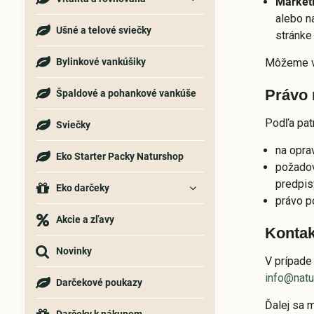
Market
alebo na
Ušné a telové sviečky
stránke
Bylinkové vankúšiky
Môžeme vy
Právo 
Špaldové a pohankové vankúše
Podľa pat
Sviečky
na opra
Eko Starter Packy Naturshop
požadov
predpis
Eko darčeky
právo p
Akcie a zľavy
Kontak
Novinky
V prípade
info@natu
Darčekové poukazy
Ďalej sa m