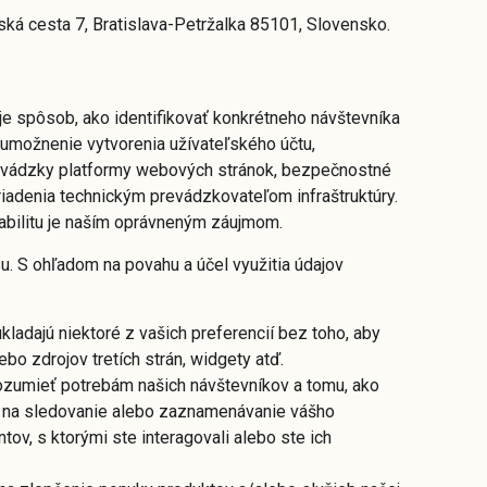
ká cesta 7, Bratislava-Petržalka 85101, Slovensko.
 spôsob, ako identifikovať konkrétneho návštevníka
umožnenie vytvorenia užívateľského účtu,
 prevádzky platformy webových stránok, bezpečnostné
iadenia technickým prevádzkovateľom infraštruktúry.
abilitu je naším oprávneným záujmom.
. S ohľadom na povahu a účel využitia údajov
kladajú niektoré z vašich preferencií bez toho, aby
ebo zdrojov tretích strán, widgety atď.
ozumieť potrebám našich návštevníkov a tomu, ako
ny na sledovanie alebo zaznamenávanie vášho
ov, s ktorými ste interagovali alebo ste ich