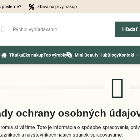
k pošleme?
Zľava na prvý nákup
Hľadať
Titulka
Eko nákup
Top výrobky
Mini Beauty Hub
Blogy
Kontakt
ady ochrany osobných údajo
romia si vážime. Toto je informácia o spôsobe spracovania, práv
kazníkoch a návštevníkoch našich stránok spracovávame.