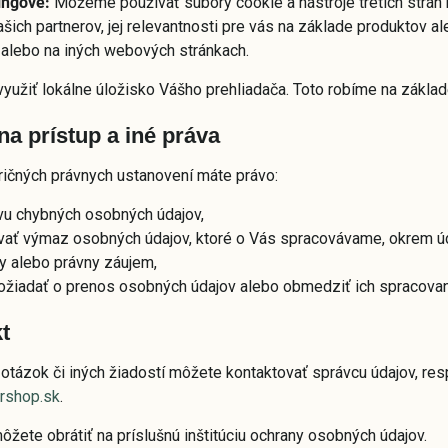
ingové:
Môžeme používať súbory cookie a nástroje tretích strán 
šich partnerov, jej relevantnosti pre vás na základe produktov ale
 alebo na iných webových stránkach.
užiť lokálne úložisko Vášho prehliadača. Toto robíme na základ
na prístup a iné práva
ričných právnych ustanovení máte právo:
vu chybných osobných údajov,
ať výmaz osobných údajov, ktoré o Vás spracovávame, okrem úda
y alebo právny záujem,
ožiadať o prenos osobných údajov alebo obmedziť ich spracovan
t
 otázok či iných žiadostí môžete kontaktovať správcu údajov, re
rshop.sk
.
ôžete obrátiť na príslušnú inštitúciu ochrany osobných údajov.