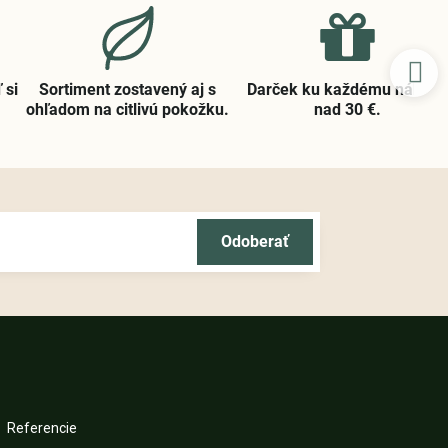
 si
Sortiment zostavený aj s
Darček ku každému nákup
ohľadom na citlivú pokožku​.
nad 30 €​.
Odoberať
Referencie