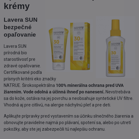
krémy
Lavera SUN
bezpečné
opaľovanie
Lavera SUN
prírodná bio
starostlivosť pre
zdravé opaľovanie.
Certifikované podľa
prísnych kritérii eko značky
NATRUE. Širokospektrálna
100% minerálna ochrana pred UVA
žiarením.
Vode odolná a účinná ihneď po nanesení.
Nevstrebáva
sa do kože, ostáva na jej povrchu a neobsahuje syntetické UV filtre.
Vhodná aj pre citlivú, na alergie náchylnú pleť a pre deti.
Aplikujte prípravky pred vystavením sa účinku slnečného žiarenia a
obnovujte pravidelne najmä po plávaní, spotení sa, alebo po utretí
pokožky, aby ste jej zabezpečili tú najlepšiu ochranu.