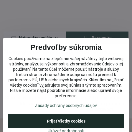
Najpredávanejšie
Parametre
Predvoľby súkromia
Cookies používame na zlepšenie vašej návštevy tejto webovej
stránky, analýzu jej výkonnosti a zhromažďovanie údajov o jej
používaní. Na tento účel môžeme použiť nástroje a služby
tretích strán a zhromaždené údaje sa môžu preniesť k
partnerom v EÚ, USA alebo iných krajinách. Kliknutím na „Prijať
všetky cookies“ vyjadrujete svoj súhlas s týmto spracovaním.
Nižšie môžete nájsť podrobné informácie alebo upraviť svoje
preferencie.
Starostlivo vyberáme značky,
Viac ako 20 rokov pomáham
ktorým veríme​.
nájsť vhodnú prírodnú
Zásady ochrany osobných údajov
starostlivosť​.
Prijať všetky cookies
Ukázať podrobnosti