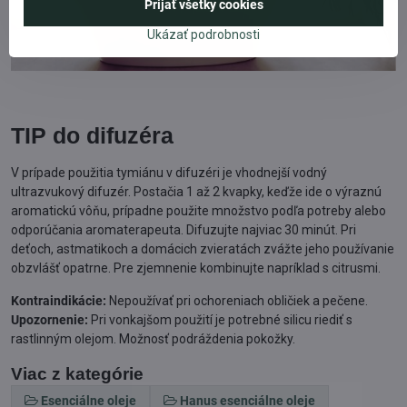
Prijať všetky cookies
Ukázať podrobnosti
TIP do difuzéra
V prípade použitia tymiánu v difuzéri je vhodnejší vodný
ultrazvukový difuzér. Postačia 1 až 2 kvapky, keďže ide o výraznú
aromatickú vôňu, prípadne použite množstvo podľa potreby alebo
odporúčania aromaterapeuta. Difuzujte najviac 30 minút. Pri
deťoch, astmatikoch a domácich zvieratách zvážte jeho používanie
obzvlášť opatrne. Pre zjemnenie kombinujte napríklad s citrusmi.
Kontraindikácie:
Nepoužívať pri ochoreniach obličiek a pečene.
Upozornenie:
Pri vonkajšom použití je potrebné silicu riediť s
rastlinným olejom. Možnosť podráždenia pokožky.
Viac z kategórie
Esenciálne oleje
Hanus esenciálne oleje