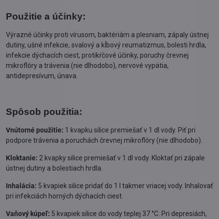
Použitie a účinky:
Výrazné účinky proti vírusom, baktériám a plesniam, zápaly ústnej
dutiny, ušné infekcie, svalový a kĺbový reumatizmus, bolesti hrdla,
infekcie dýchacích ciest, protikŕčové účinky, poruchy črevnej
mikroflóry a trávenia (nie dlhodobo), nervové vypätia,
antidepresívum, únava.
Spôsob použitia:
Vnútorné použitie:
1 kvapku silice premiešať v 1 dl vody. Piť pri
podpore trávenia a poruchách črevnej mikroflóry (nie dlhodobo).
Kloktanie:
2 kvapky silice premiešať v 1 dl vody. Kloktať pri zápale
ústnej dutiny a bolestiach hrdla.
Inhalácia:
5 kvapiek silice pridať do 1 l takmer vriacej vody. Inhalovať
pri infekciách horných dýchacích ciest.
Vaňový kúpeľ:
5 kvapiek silice do vody teplej 37 °C. Pri depresiách,