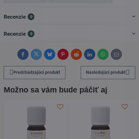
Recenzie
0
Recenzie
0
Facebook
Twitter
Bluesky
Pinterest
Reddit
LinkedIn
WhatsApp
E-
mail
Predchádzajúci produkt
Nasledujúci produkt
Možno sa vám bude páčiť aj