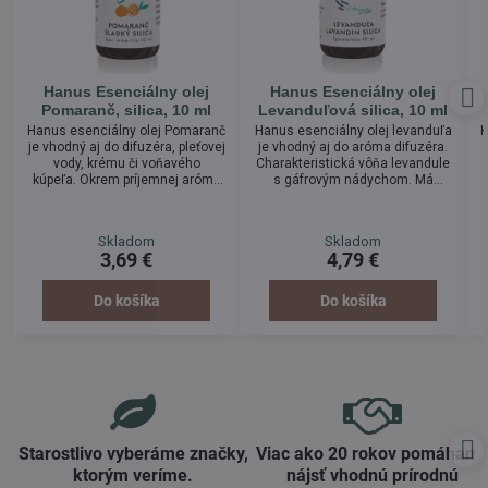
Hanus Esenciálny olej
Hanus Esenciálny olej
Pomaranč, silica, 10 ml
Levanduľová silica, 10 ml
Hanus esenciálny olej Pomaranč
Hanus esenciálny olej levanduľa
H
je vhodný aj do difuzéra, pleťovej
je vhodný aj do aróma difuzéra.
vody, krému či voňavého
Charakteristická vôňa levandule
kúpeľa. Okrem príjemnej arómy
s gáfrovým nádychom. Má
má antiseptické účinky,
antiseptické účinky, priaznivo
regeneruje pokožku, pomáha pri
pôsobí na popáleniny (aj po
tráviacich problémoch,
slnku), akné, ekzémy, ochorenia
Skladom
Skladom
nervozite, úzkosti. Urobte si
dýchacích ciest, proti zápalom,
3,69 €
4,79 €
príjemnú atmosféru a zrelaxujte.
proti kŕčom, reumatizmu,
nervovému vypätiu, nespavosti,
migrénam či detským všiam.
Do košíka
Do košíka
Starostlivo vyberáme značky,
Viac ako 20 rokov pomáham
ktorým veríme​.
nájsť vhodnú prírodnú