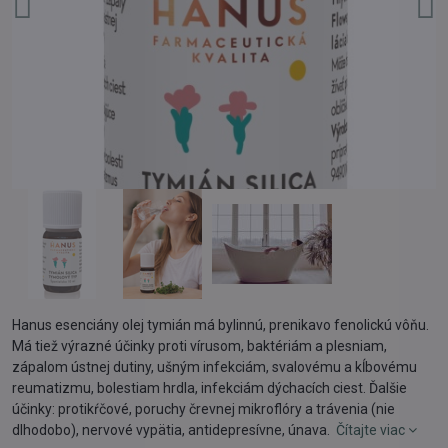
Hanus esenciány olej tymián má bylinnú, prenikavo fenolickú vôňu.
Má tiež výrazné účinky proti vírusom, baktériám a plesniam,
zápalom ústnej dutiny, ušným infekciám, svalovému a kĺbovému
reumatizmu, bolestiam hrdla, infekciám dýchacích ciest. Ďalšie
účinky: protikŕčové, poruchy črevnej mikroflóry a trávenia (nie
dlhodobo), nervové vypätia, antidepresívne, únava.
Čítajte viac