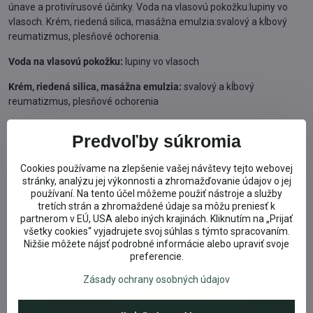
únave a protivírusové účinky. Voda na vlasovú pokožku:lupiny vo
vlasoch. Krém, riedená silica, masážna emulzia:svalový a kĺbový
reumatizmus, plesňové ochorenia.
Voda na vlasovú pokožku:
lupiny vo vlasoch
Krém, riedená silica, masážna emulzia:
svalový a kĺbový
reumatizmus, plesňové ochorenia
Tlmenie bolesti:
bolesť ucha
Predvoľby súkromia
Cookies používame na zlepšenie vašej návštevy tejto webovej
stránky, analýzu jej výkonnosti a zhromažďovanie údajov o jej
používaní. Na tento účel môžeme použiť nástroje a služby
tretích strán a zhromaždené údaje sa môžu preniesť k
partnerom v EÚ, USA alebo iných krajinách. Kliknutím na „Prijať
všetky cookies“ vyjadrujete svoj súhlas s týmto spracovaním.
Nižšie môžete nájsť podrobné informácie alebo upraviť svoje
preferencie.
Zásady ochrany osobných údajov