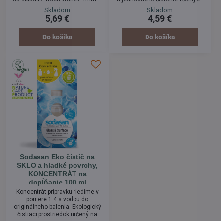
drsná vrstva je napustená
sklenených povrchov, okien
Skladom
Skladom
mydlom z bio mydlových
automobilov, zrkadiel, obkladov a
5,69 €
4,59 €
orechov pre odstránenie odolnej
hladkých povrchov.
či zaschnutej špiny.
Do košíka
Do košíka
Sodasan Eko čistič na
SKLO a hladké povrchy,
KONCENTRÁT na
dopĺňanie 100 ml
Koncentrát prípravku riedime v
pomere 1:4 s vodou do
originálneho balenia. Ekologický
čistiaci prostriedok určený na