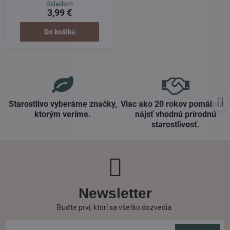
čistenie skla a hladkých
Skladom
povrchov. Rýchle a jednoduché
3,99 €
čistenie všetkých sklenených
povrchov, okien automobilov,
zrkadiel, obkladov a hladkých
Do košíka
povrchov.
Starostlivo vyberáme značky,
Viac ako 20 rokov pomáham
ktorým veríme​.
nájsť vhodnú prírodnú
starostlivosť​.
Newsletter
Buďte prví, ktorí sa všetko dozvedia: