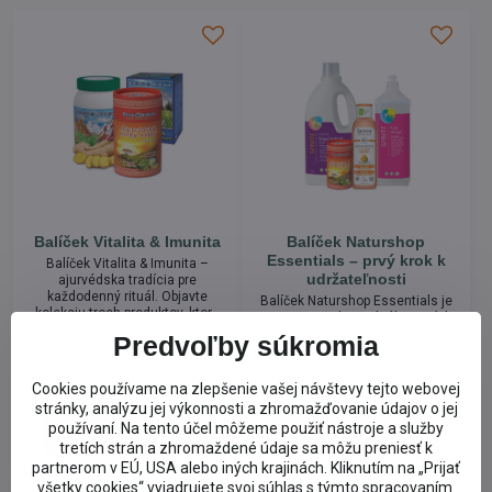
Balíček Vitalita & Imunita
Balíček Naturshop
Essentials – prvý krok k
Balíček Vitalita & Imunita –
udržateľnosti
ajurvédska tradícia pre
každodenný rituál. Objavte
Balíček Naturshop Essentials je
kolekciu troch produktov, ktoré
mixom našich najobľúbenejších
spájajú chuť, tradíciu a prírodné
produktov. Spája ekologické
Predvoľby súkromia
ingrediencie rastlín a bylín.
čistiace prostriedky, prírodnú
kozmetiku a malý rituál pre telo
Skladom
Doručíme po 9. 8.
a myseľ v podobe horúceho
Cookies používame na zlepšenie vašej návštevy tejto webovej
19,13 €
28,58 €
ajurvédskeho nápoja.
stránky, analýzu jej výkonnosti a zhromažďovanie údajov o jej
používaní. Na tento účel môžeme použiť nástroje a služby
Do košíka
Do košíka
tretích strán a zhromaždené údaje sa môžu preniesť k
partnerom v EÚ, USA alebo iných krajinách. Kliknutím na „Prijať
všetky cookies“ vyjadrujete svoj súhlas s týmto spracovaním.