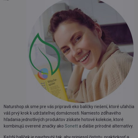
Naturshop.sk sme pre vás pripravili eko balíčky riešení, ktoré uľahčia
váš prvý krok k udržateľnej domácnosti. Namiesto zdĺhavého
hľadania jednotlivých produktov získate hotové kolekcie, ktoré
kombinujú overené značky ako
Sonett
a ďalšie prírodné alternatívy.
Každý balíček je navrhnutý tak, aby priniesol čistotu, praktickosť a