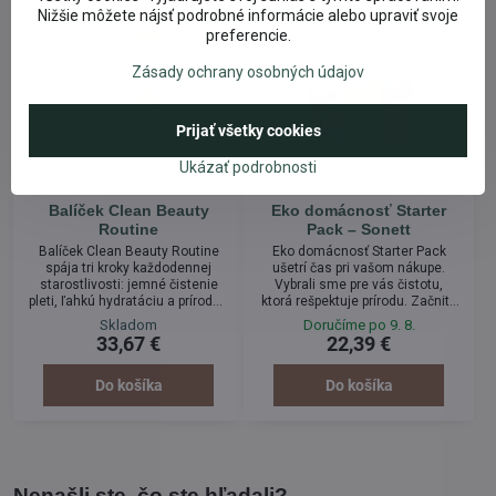
Nižšie môžete nájsť podrobné informácie alebo upraviť svoje
preferencie.
Zásady ochrany osobných údajov
Prijať všetky cookies
Ukázať podrobnosti
Balíček Clean Beauty
Eko domácnosť Starter
Routine
Pack – Sonett
Balíček Clean Beauty Routine
Eko domácnosť Starter Pack
spája tri kroky každodennej
ušetrí čas pri vašom nákupe.
starostlivosti: jemné čistenie
Vybrali sme pre vás čistotu,
pleti, ľahkú hydratáciu a prírodnú
ktorá rešpektuje prírodu. Začnite
starostlivosť o telo. Všetky
svoju cestu k udržateľnej
Skladom
Doručíme po 9. 8.
produkty sú založené na
domácnosti s balíčkom Sonett,
33,67 €
22,39 €
rastlinných ingredienciách a
ktorý spája tri základné výrobky:
vybrané tak, aby podporili
ekologický prací gél, aviváž a
prirodzenú krásu bez
univerzálny čistič do
Do košíka
Do košíka
kompromisov.
domácnosti.
Nenašli ste, čo ste hľadali?