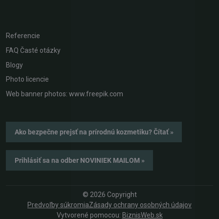
Referencie
FAQ Časté otázky
Blogy
Photo licencie
Web banner photos: www.freepik.com
Ako bezpečne prejsť na prírodnú kozmetiku? Čítať »
Prihlásiť sa na odber NOVINIEK MAILOM »
©
2026
Copyright
Predvoľby súkromia
Zásady ochrany osobných údajov
Vytvorené pomocou:
BiznisWeb.sk