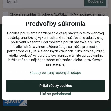
Odoberať
Chcem sa prihlásiť k odberu NEWSLETTRA - noviniek e-mailom
Predvoľby súkromia
Cookies používame na zlepšenie vašej návštevy tejto webovej
stránky, analýzu jej výkonnosti a zhromažďovanie údajov o jej
používaní. Na tento účel môžeme použiť nástroje a služby
tretích strán a zhromaždené údaje sa môžu preniesť k
Máte otázku?
partnerom v EÚ, USA alebo iných krajinách. Kliknutím na „Prijať
Kontaktujte nás:
všetky cookies“ vyjadrujete svoj súhlas s týmto spracovaním.
Nižšie môžete nájsť podrobné informácie alebo upraviť svoje
info@naturshop.sk
mobil
0908 076 622
preferencie.
Sledujte nás
Zásady ochrany osobných údajov
Facebook
Instagram
Pinterest
Youtube
Prijať všetky cookies
Ukázať podrobnosti