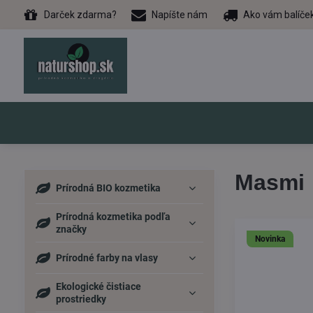
Darček zdarma?
Napíšte nám
Ako vám balíče
Masmi
Prírodná BIO kozmetika
Prírodná kozmetika podľa
značky
Novinka
Prírodné farby na vlasy
Ekologické čistiace
prostriedky