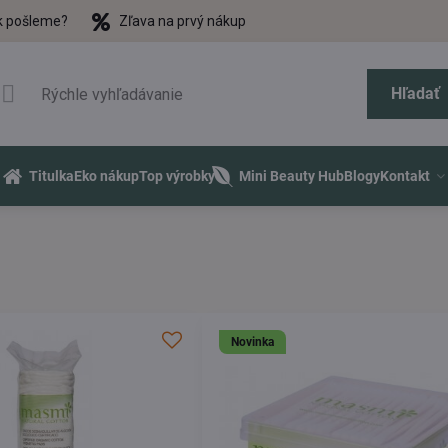
k pošleme?
Zľava na prvý nákup
Hľadať
Titulka
Eko nákup
Top výrobky
Mini Beauty Hub
Blogy
Kontakt
Novinka