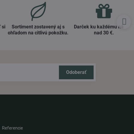
 si
Sortiment zostavený aj s
Darček ku každému nákup
ohľadom na citlivú pokožku​.
nad 30 €​.
Odoberať
Referencie