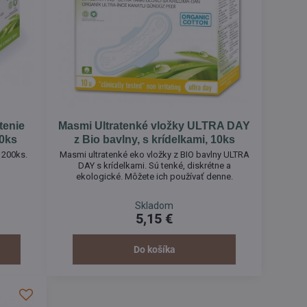
tenie
Masmi Ultratenké vložky ULTRA DAY
00ks
z Bio bavlny, s krídelkami, 10ks
e 200ks.
Masmi ultratenké eko vložky z BIO bavlny ULTRA
DAY s krídelkami. Sú tenké, diskrétne a
ekologické. Môžete ich používať denne.
Skladom
5,15 €
Do košíka