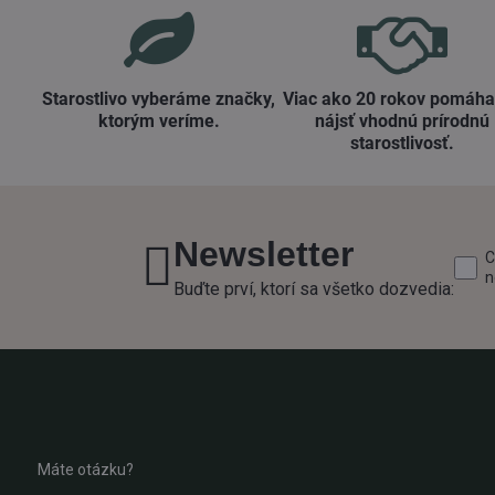
Starostlivo vyberáme značky,
Viac ako 20 rokov pomáh
ktorým veríme​.
nájsť vhodnú prírodnú
starostlivosť​.
Newsletter
C
n
Buďte prví, ktorí sa všetko dozvedia:
Máte otázku?