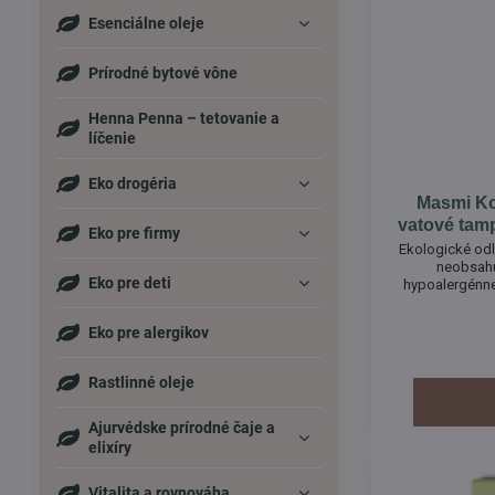
Esenciálne oleje
Prírodné bytové vône
Henna Penna – tetovanie a
líčenie
Eko drogéria
Masmi Ko
vatové tamp
Eko pre firmy
Ekologické odl
neobsahuj
Eko pre deti
hypoalergénne,
Eko pre alergikov
Rastlinné oleje
Ajurvédske prírodné čaje a
elixíry
Vitalita a rovnováha