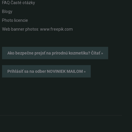
FAQ Časté otázky
Blogy
Photo licencie
Web banner photos: www.freepik.com
Ako bezpečne prejsť na prírodnú kozmetiku? Čítať »
Prihlásiť sa na odber NOVINIEK MAILOM »