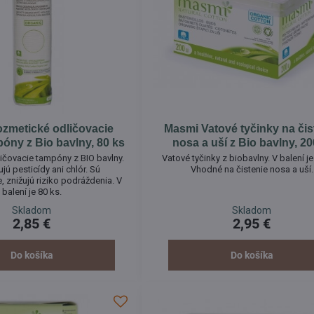
zmetické odličovacie
Masmi Vatové tyčinky na čis
óny z Bio bavlny, 80 ks
nosa a uší z Bio bavlny, 2
ičovacie tampóny z BIO bavlny.
Vatové tyčinky z biobavlny. V balení j
ú pesticídy ani chlór. Sú
Vhodné na čistenie nosa a uší.
 znižujú riziko podráždenia. V
balení je 80 ks.
Skladom
Skladom
2,85 €
2,95 €
Do košíka
Do košíka