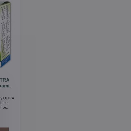
LTRA
kami,
lny ULTRA
étne a
 noc.