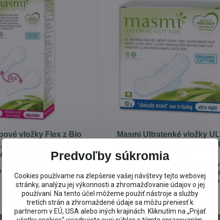
pové vložky Flex z Bio
Masmi Ultratenké vložky U
, adaptabilné, 30ks
NIGHT z Bio bavlny, s krídel
Predvoľby súkromia
10ks
BIO bavlny FLEX. Sú
e a prispôsobivé. Prispôsobia sa
Ultratenké nočné eko vložky z BIO bav
ni a môžete ich používať denne.
NIGHT s krídelkami. Sú tenké, diskr
Cookies používame na zlepšenie vašej návštevy tejto webovej
ekologické. Môžete ich používať na
stránky, analýzu jej výkonnosti a zhromažďovanie údajov o jej
používaní. Na tento účel môžeme použiť nástroje a služby
Skladom
Skladom
4,50 €
5,95 €
tretích strán a zhromaždené údaje sa môžu preniesť k
partnerom v EÚ, USA alebo iných krajinách. Kliknutím na „Prijať