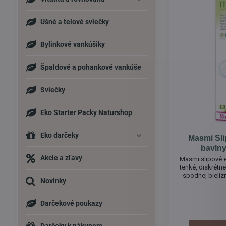
Ušné a telové sviečky
Bylinkové vankúšiky
Špaldové a pohankové vankúše
Sviečky
Eko Starter Packy Naturshop
Eko darčeky
Masmi Sli
bavlny
Akcie a zľavy
Masmi slipové eko vložky z 
tenké, diskrétn
spodnej bieliz
Novinky
Darčekové poukazy