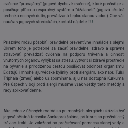
cvičenie "pranajámy" (jogové dychové cvičenie), ktoré prečisťuje a
posilňuje pľúca a respiračný systém a "džalanéti" (jogová očistná
technika nosných dutín, prevádzaná teplou slanou vodou). Obe vás
naučia v jogových strediskách, kontakt nájdete
TU
.
Priaznivo môžu pôsobiť i pravidelné preventívne inhalácie s olejmi.
Okrem toho je potrebné sa začať pravidelne, zdravo a správne
stravovať, prevádzať cvičenia na podporu trávenia a činnosti
vnútorných orgánov, vyhýbať sa stresu, vytvoriť si zdravé prostredie
na bývanie a prirodzenou cestou posilňovať odolnosť organizmu.
Existujú i mnohé ajurvédske bylinky proti alergiám, ako napr. Tulsi,
Triphala (zmes) alebo už spomínaná, aj u nás dostupná Kurkuma.
Pre úspech v boji proti alergii musíme však všetky tieto metódy a
rady aplikovať denne.
Ako jedna z účinných metód sa pri mnohých alergiách ukázala byť
jogová očistná technika Šankaprakšalána, pri ktorej sa prečistí celý
tráviaci trakt. Je založená na prečisťovaní pomocou slanej vody a