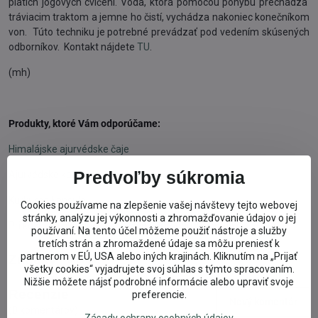
piatich jogových cvičení. Voda, ktorá pomocou pohybu prechádza
tráviacim traktom a jemne ho čistí, vychádza nakoniec konečníkom
von. Túto techniku je potrebné prevádzať pod vedením skúsených
odborníkov. Kontakt nájdete
TU
.
(mh)
Produkty, ktoré Vám odporúčame:
Himalájske ajurvédske čaje
Predvoľby súkromia
Ajurvédske kapsle bylinné
Kurkuma kapsule
Cookies používame na zlepšenie vašej návštevy tejto webovej
stránky, analýzu jej výkonnosti a zhromažďovanie údajov o jej
Pri kožných alergiách vyskúšajte prírodnú kozmetiku
používaní. Na tento účel môžeme použiť nástroje a služby
tretích strán a zhromaždené údaje sa môžu preniesť k
partnerom v EÚ, USA alebo iných krajinách. Kliknutím na „Prijať
Značky
alergie
všetky cookies“ vyjadrujete svoj súhlas s týmto spracovaním.
Nižšie môžete nájsť podrobné informácie alebo upraviť svoje
Recenzie
preferencie.
Nový komentár
(0 komentárov)