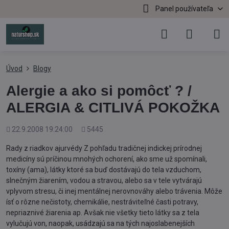
Panel používateľa
Úvod
Blogy
Alergie a ako si pomôcť ? /
ALERGIA & CITLIVÁ POKOŽKA
Pridané
Počet
22.9.2008 19:24:00
5445
zobrazení
Rady z riadkov ajurvédy Z pohľadu tradičnej indickej prírodnej
medicíny sú príčinou mnohých ochorení, ako sme už spomínali,
toxíny (ama), látky ktoré sa buď dostávajú do tela vzduchom,
slnečným žiarením, vodou a stravou, alebo sa v tele vytvárajú
vplyvom stresu, či inej mentálnej nerovnováhy alebo trávenia. Môže
ísť o rôzne nečistoty, chemikálie, nestráviteľné časti potravy,
nepriaznivé žiarenia ap. Avšak nie všetky tieto látky sa z tela
vylučujú von, naopak, usádzajú sa na tých najoslabenejších