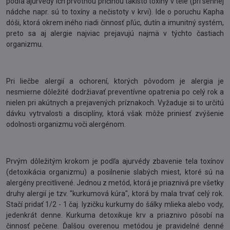
podľa ajurvédy ich prvotnou príčinou takisto toxíny v tele (pri sennej
nádche napr. sú to toxíny a nečistoty v krvi). Ide o poruchu Kapha
dóši, ktorá okrem iného riadi činnosť pľúc, dutín a imunitný systém,
preto sa aj alergie najviac prejavujú najmä v týchto častiach
organizmu.
Pri liečbe alergií a ochorení, ktorých pôvodom je alergia je
nesmierne dôležité dodržiavať preventívne opatrenia po celý rok a
nielen pri akútnych a prejavených príznakoch. Vyžaduje si to určitú
dávku vytrvalosti a disciplíny, ktorá však môže priniesť zvýšenie
odolnosti organizmu voči alergénom.
Prvým dôležitým krokom je podľa ajurvédy zbavenie tela toxínov
(detoxikácia organizmu) a posilnenie slabých miest, ktoré sú na
alergény precitlivené. Jednou z metód, ktorá je priaznivá pre všetky
druhy alergií je tzv. "kurkumová kúra", ktorá by mala trvať celý rok.
Stačí pridať 1/2 - 1 čaj. lyzičku kurkumy do šálky mlieka alebo vody,
jedenkrát denne. Kurkuma detoxikuje krv a priaznivo pôsobí na
činnosť pečene. Ďalšou overenou metódou je pravidelné denné