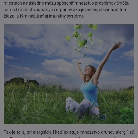
miestach a následne môžu spôsobiť množstvo problémov (môžu
narušiť činnosť vnútorných orgánov ako je pečeň, slezina, štítna
žľaza, a tým nabúrať aj imunitný systém).
Tak je to aj pri alergiách. I keď existuje množstvo druhov alergií, sú