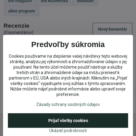
bio magazin
bio kozmetika
sodasan
akne program
Recenzie
Nový komentár
(0 komentárov)
Predvoľby súkromia
Facebook
Twitter
Bluesky
Pinterest
Reddit
LinkedIn
WhatsApp
E-
mail
Cookies používame na zlepšenie vašej návštevy tejto webovej
stránky, analýzu jej výkonnosti a zhromažďovanie údajov o jej
používaní. Na tento účel môžeme použiť nástroje a služby
tretích strán a zhromaždené údaje sa môžu preniesť k
partnerom v EÚ, USA alebo iných krajinách. Kliknutím na „Prijať
všetky cookies“ vyjadrujete svoj súhlas s týmto spracovaním.
Nižšie môžete nájsť podrobné informácie alebo upraviť svoje
Starostlivo vyberáme značky,
Viac ako 20 rokov pomáham
preferencie.
ktorým veríme​.
nájsť vhodnú prírodnú
starostlivosť​.
Zásady ochrany osobných údajov
Prijať všetky cookies
Ukázať podrobnosti