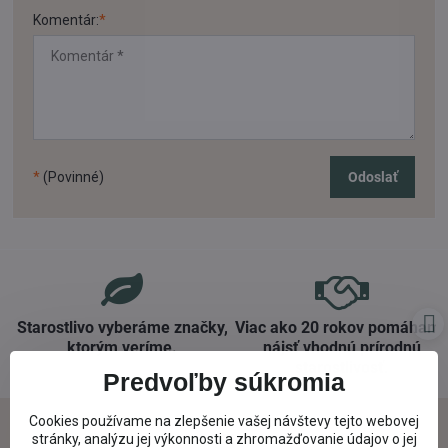
Komentár:
*
*
(Povinné)
Odoslať
Starostlivo vyberáme značky,
Viac ako 20 rokov pomáham
ktorým veríme​.
nájsť vhodnú prírodnú
starostlivosť​.
Predvoľby súkromia
Cookies používame na zlepšenie vašej návštevy tejto webovej
stránky, analýzu jej výkonnosti a zhromažďovanie údajov o jej