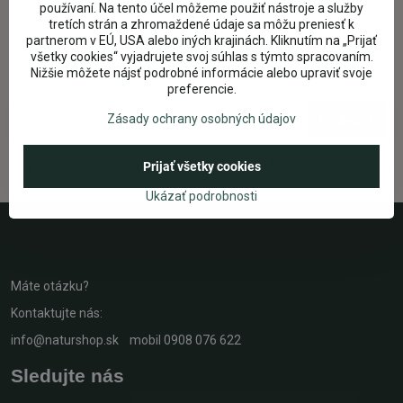
používaní. Na tento účel môžeme použiť nástroje a služby
tretích strán a zhromaždené údaje sa môžu preniesť k
partnerom v EÚ, USA alebo iných krajinách. Kliknutím na „Prijať
Newsletter
všetky cookies“ vyjadrujete svoj súhlas s týmto spracovaním.
Nižšie môžete nájsť podrobné informácie alebo upraviť svoje
Buďte prví, ktorí sa všetko dozvedia:
preferencie.
Zásady ochrany osobných údajov
Odoberať
Chcem sa prihlásiť k odberu NEWSLETTRA - noviniek e-mailom
Prijať všetky cookies
Ukázať podrobnosti
Máte otázku?
Kontaktujte nás:
info@naturshop.sk
mobil
0908 076 622
Sledujte nás