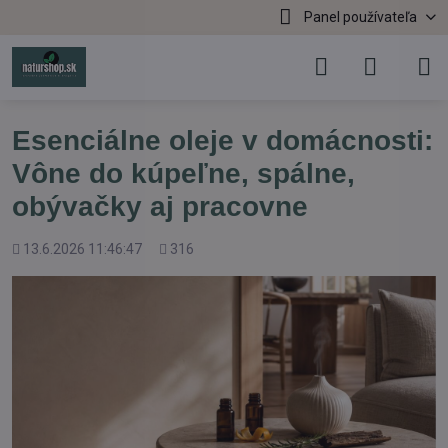
Panel používateľa
Esenciálne oleje v domácnosti:
Vône do kúpeľne, spálne,
obývačky aj pracovne
Pridané
Počet
13.6.2026 11:46:47
316
zobrazení