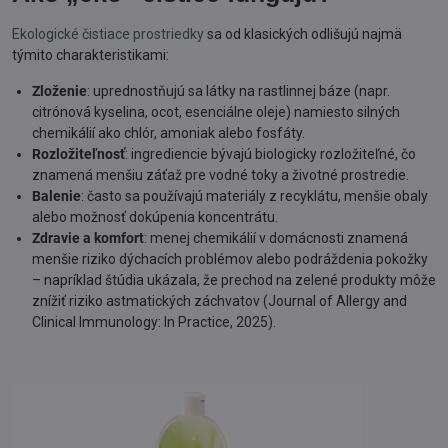
Ekologické čistiace prostriedky
sa od klasických odlišujú najmä
týmito charakteristikami:
Zloženie
: uprednostňujú sa látky na rastlinnej báze (napr.
citrónová kyselina, ocot, esenciálne oleje) namiesto silných
chemikálií ako chlór, amoniak alebo fosfáty.
Rozložiteľnosť
: ingrediencie bývajú biologicky rozložiteľné, čo
znamená menšiu záťaž pre vodné toky a životné prostredie.
Balenie
: často sa používajú materiály z recyklátu, menšie obaly
alebo možnosť dokúpenia koncentrátu.
Zdravie a komfort
: menej chemikálií v domácnosti znamená
menšie riziko dýchacích problémov alebo podráždenia pokožky
– napríklad štúdia ukázala, že prechod na zelené produkty môže
znížiť riziko astmatických záchvatov (Journal of Allergy and
Clinical Immunology: In Practice, 2025).