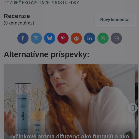
POZRIEŤ EKO ČISTIACE PROSTRIEDKY
Recenzie
Nový komentár
(0 komentárov)
Facebook
Twitter
Bluesky
Pinterest
Reddit
LinkedIn
WhatsApp
E-
mail
Alternatívne príspevky:
Tyčinkové aróma difuzéry: Ako fungujú a ako