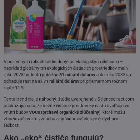
V posledných rokoch rastie dopyt po ekologických čističoch –
napríklad globálny trh ekologických čistiacich prostriedkov mal v
roku 2023 hodnotu približne
31 miliárd dolárov
a do roku 2032 sa
odhaduje rast na až
71 miliárd dolárov
pri priemernom ročnom
raste 11 %.
Tento trend nie je náhodný: štúdie uverejnené v Sciencedirect.com
poukazujú na to, že bežné čistiace prostriedky často uvoľňujú vo
vnútri budov
VOCs (prchavé organické zlúčeniny)
, ktoré môžu
zhoršovať kvalitu vzduchu a spôsobovať alergie či dýchacie
ťažkosti.
Ako „eko“ čističe fungujú?