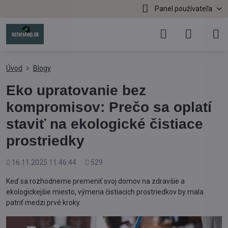
Panel používateľa
Úvod
Blogy
Eko upratovanie bez
kompromisov: Prečo sa oplatí
staviť na ekologické čistiace
prostriedky
Pridané
Počet
16.11.2025 11:46:44
529
zobrazení
Keď sa rozhodneme premeniť svoj domov na zdravšie a
ekologickejšie miesto, výmena čistiacich prostriedkov by mala
patriť medzi prvé kroky.