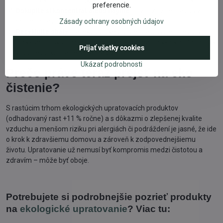
nahradiť viaceré produkty, čím znížite počet fliaš a obalov.
preferencie.
Dokúpite si koncentrát alebo náplne
– tým znížite plastový
Zásady ochrany osobných údajov
odpad a často aj cenu.
Recyklujte obaly
– aj ekologické čističe majú svoje miesto v
recyklácii či systéme likvidácie. Väčšina má recyklovateľné obaly
Prijať všetky cookies
vhodné do kontajnera na plasty.
Ukázať podrobnosti
Prečo práve teraz prejsť na eko
čistenie?
S rastúcim trhom ekologických upratovacích produktov
(odhadovaný rast +11 % ročne) a s dôkazmi o zlepšenej kvalite
vzduchu a menšom riziku pri alergiách či podráždení je jasné, že ide
o krok k zdravšiemu domovu a zároveň k zodpovednejšiemu
životu. Upratovanie už nemusí byť kompromis medzi čistotou a
zdravím – môže byť oboje.
Potrebujete si podrobnejšie pozrieť produkty
na
ekologické upratovanie
? Viac tu: