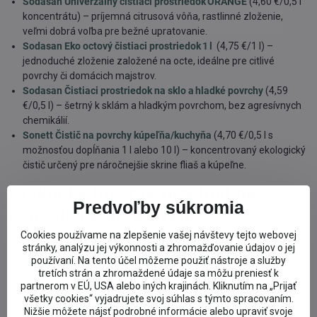
Sodasan Univerzálny čistiaci prostriedok ORANGE
(4,60 €/0,5 l
koncentrátu) – príjemná citrusová vôňa, rastlinné zloženie,
veľmi dobrá voľba pre bežné upratovanie.
Sodasan Eko octový čistiaci prostriedok 1 l
(4,75 €/1 l) –
jednoduché zloženie založené na octe, ideálne pre citlivé
povrchy či domácich majstrov.
Sodasan Čistiaci prostriedok na sklo a hladké povrchy
(4,59
€/0,5 l) – šetrný k sklám a hladkým povrchom, bez agresívnych
chemikálií.
Sonett Čistič na povrchy kúpeľňa/kuchyňa
(4,70 €/0,5 l s
možnosťou dopĺňania 1 l alebo 10 l) – koncentrovaný ekologický
čistič určený pre náročnejšie skrine fliaš a kúpeľne.
Praktické tipy pre prechod na
Predvoľby súkromia
ekologické upratovanie
Cookies používame na zlepšenie vašej návštevy tejto webovej
Čítajte etikety
– hľadajte certifikáty ako EU Ecolabel, Ecocert
stránky, analýzu jej výkonnosti a zhromažďovanie údajov o jej
alebo Green Seal.
používaní. Na tento účel môžeme použiť nástroje a služby
tretích strán a zhromaždené údaje sa môžu preniesť k
Zamerajte sa na výkon
– ekologické čističe nemusia byť menej
partnerom v EÚ, USA alebo iných krajinách. Kliknutím na „Prijať
účinné, len majú iné zloženie.
všetky cookies“ vyjadrujete svoj súhlas s týmto spracovaním.
Zvoľte viacúčelový čistič
– napríklad univerzálny čistič môže
Nižšie môžete nájsť podrobné informácie alebo upraviť svoje