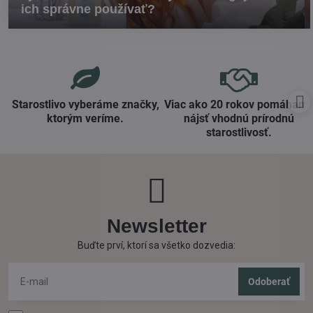
ich správne používať?
Starostlivo vyberáme značky,
Viac ako 20 rokov pomáham
ktorým veríme​.
nájsť vhodnú prírodnú
starostlivosť​.
Newsletter
Buďte prví, ktorí sa všetko dozvedia:
Odoberať