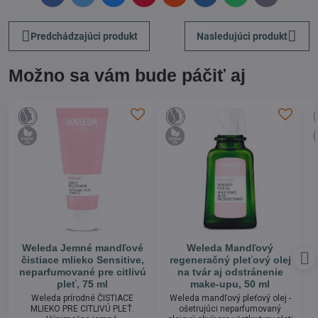
mail
Predchádzajúci produkt
Nasledujúci produkt
Možno sa vám bude páčiť aj
Weleda Jemné mandľové
Weleda Mandľový
čistiace mlieko Sensitive,
regeneračný pleťový olej
neparfumované pre citlivú
na tvár aj odstránenie
pleť, 75 ml
make-upu, 50 ml
Weleda prírodné ČISTIACE
Weleda mandľový pleťový olej -
MLIEKO PRE CITLIVÚ PLEŤ.
ošetrujúci neparfumovaný