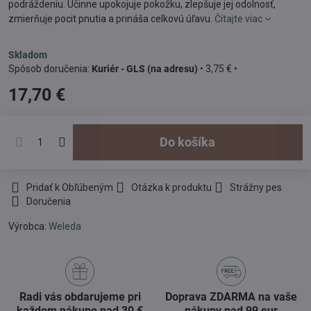
podráždeniu. Účinne upokojuje pokožku, zlepšuje jej odolnosť,
zmierňuje pocit pnutia a prináša celkovú úľavu.
Čítajte viac
Skladom
Kuriér - GLS (na adresu)
•
3,75 €
•
17,70 €
Do košíka
Pridať k Obľúbeným
Otázka k produktu
Strážny pes
Doručenia
Výrobca:
Weleda
Radi vás obdarujeme pri
Doprava ZDARMA na vaše
každom nákupe nad 30 €
nákupy nad 99 eur