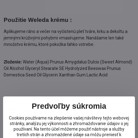
Použitie Weleda krému :
Aplikujeme ráno a večer na vyčistenú pleť tváre, krku a dekoltu a
jemnými krúživými pohybmi vmasírujeme. Nanášame len také
množstvo krému, ktoré pokožka ľahko vstrebe.
Zloženie:
Water (Aqua) Prunus Amygdalus Dulcis (Sweet Almond)
Oil Alcohol Glyceryl Stearate SE Hydrolyzed Beeswax Prunus
Domestica Seed Oil Glycerin Xanthan Gum Lactic Acid
Predvoľby súkromia
Viac z kategórie
Cookies používame na zlepšenie vašej návštevy tejto webovej
Prírodná kozmetika podľa značky
stránky, analýzu jej výkonnosti a zhromažďovanie údajov o jej
Prírodná BIO kozmetika
Eko pre deti
používaní. Na tento účel môžeme použiť nástroje a služby
tretích strán a zhromaždené údaje sa môžu preniesť k