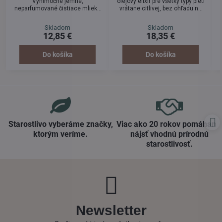
Výnimočne jemné,
olejový elixír pre všetky typy pleti
neparfumované čistiace mlieko
vrátane citlivej, bez ohľadu na
na obnovu citlivej pokožky.
vek. Výživný prírodný pleťový olej
Podporuje a stabilizuje
vhodný na odličovanie bez
Skladom
Skladom
prirodzenú rovnováhu pleti,
parfumácie. BOHATÁ VÝŽIVA je
12,85 €
18,35 €
chráni ju pred vysušením. Po
dostatočne jemná aj pre citlivú
vyčistení zostáva pokožka
pleť.
jemná a hebká.
Do košíka
Do košíka
Starostlivo vyberáme značky,
Viac ako 20 rokov pomáham
ktorým veríme​.
nájsť vhodnú prírodnú
starostlivosť​.
Newsletter