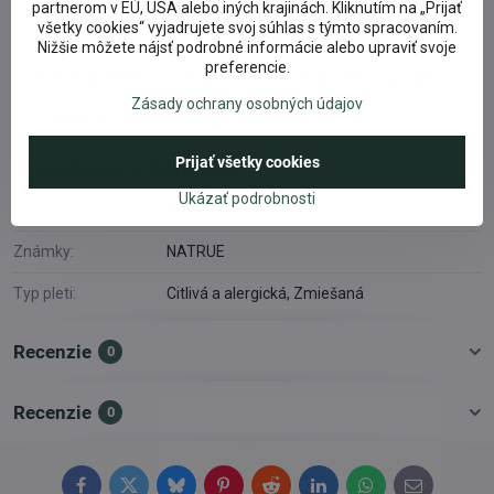
Eko pre alergikov
Weleda
Pleťové BIO krémy
partnerom v EÚ, USA alebo iných krajinách. Kliknutím na „Prijať
všetky cookies“ vyjadrujete svoj súhlas s týmto spracovaním.
BIO pre suchú pleť
BIO pre citlivú alergickú pleť
Nižšie môžete nájsť podrobné informácie alebo upraviť svoje
preferencie.
Weleda krémy
Denné prírodné BIO krémy a fluidy
Zásady ochrany osobných údajov
Nočné prírodné BIO krémy a fluidy na tvár
Prijať všetky cookies
Doplnkové informácie
Ukázať podrobnosti
Kategória:
Weleda
Známky:
NATRUE
Typ pleti:
Citlivá a alergická, Zmiešaná
Recenzie
0
Recenzie
0
Facebook
Twitter
Bluesky
Pinterest
Reddit
LinkedIn
WhatsApp
E-