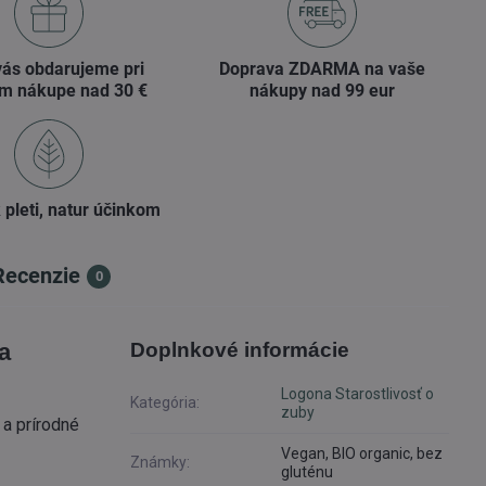
vás obdarujeme pri
Doprava ZDARMA na vaše
m nákupe nad 30 €
nákupy nad 99 eur
 pleti, natur účinkom
Recenzie
0
a
Doplnkové informácie
Logona Starostlivosť o
Kategória:
zuby
 a prírodné
Vegan, BIO organic, bez
Známky:
gluténu