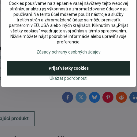
 organic cultivation
Cookies používame na zlepšenie vašej návštevy tejto webovej
stránky, analýzu jej výkonnosti a zhromažďovanie údajov o jej
ial oils
používaní. Na tento účel môžeme použiť nástroje a služby
tretích strán a zhromaždené údaje sa môžu preniesť k
partnerom v EÚ, USA alebo iných krajinách. Kliknutím na „Prijať
všetky cookies“ vyjadrujete svoj súhlas s týmto spracovaním.
Nižšie môžete nájsť podrobné informácie alebo upraviť svoje
preferencie.
egórie
Zásady ochrany osobných údajov
zmetika podľa značky
Prírodná BIO kozmetika
Logona
asty a kefky
Logona Starostlivosť o zuby
Prijať všetky cookies
 Bio zubné pasty a kefky
Ukázať podrobnosti
Facebook
Twitter
Bluesky
Pinterest
Reddit
L
ajúci produkt