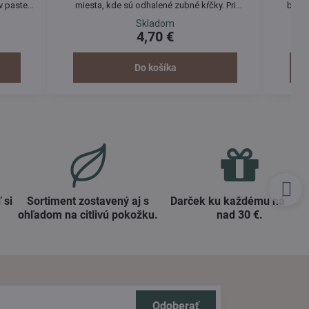
v paste
miesta, kde sú odhalené zubné kŕčky. Pri
bieli
azu a
pravidelnom používaní dochádza k zníženiu
znižuj
Skladom
meňa.
citlivosti zubov. Obsahuje i protizápalové zložky
4,70 €
a vonné
ako BIO harmanček, BIO šalviu a BIO hamamel.
Zubná pasta dokonale odstraňuje povlak zo
zubov bez poškodenia zubnej skloviny.
Do košíka
Vyskúšajte!
 si
Sortiment zostavený aj s
Darček ku každému nákup
ohľadom na citlivú pokožku​.
nad 30 €​.
Odoberať