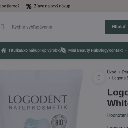
k pošleme?
Zľava na prvý nákup
Hľadať
Titulka
Eko nákup
Top výrobky
Mini Beauty Hub
Blogy
Kontakt
Úvod
Pr
Logona S
Logo
Whit
Hodnoten
Logona zu