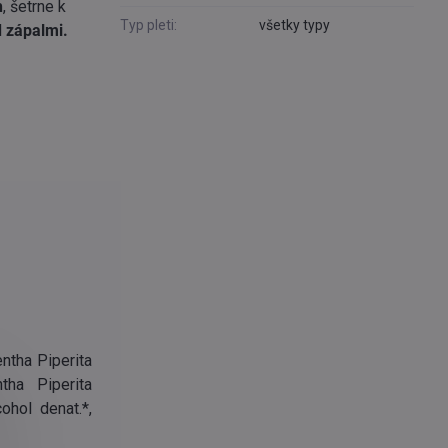
h
, šetrne k
Typ pleti:
všetky typy
d zápalmi.
entha Piperita
tha Piperita
ohol denat.*,