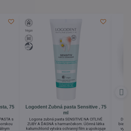
sta, 75
Logodent Zubná pasta Sensitive , 75
Nat
ml
PASTA s
Logona zubná pasta SENSITIVE NA CITLIVÉ
Denta
morskou
ZUBY A ĎASNÁ s harmančekom. Účinná látka
bieliac
rálnym
kaliumchlorid vytvára ochranný film a upokojuje
vyrob