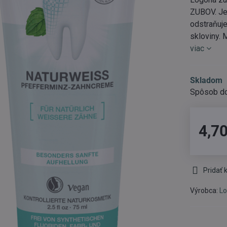
ZUBOV. Je
odstraňuj
skloviny. 
viac
Skladom
4,70
Pridať
Výrobca:
L