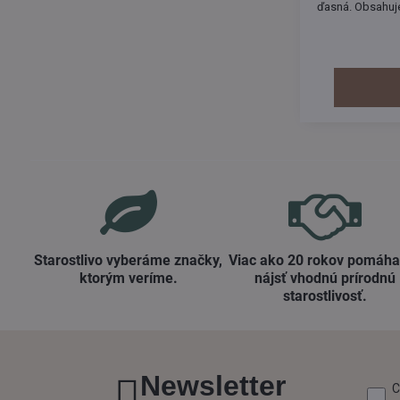
ďasná. Obsahuje
vzniku zápalu ď
boji proti
Starostlivo vyberáme značky,
Viac ako 20 rokov pomáh
ktorým veríme​.
nájsť vhodnú prírodnú
starostlivosť​.
Newsletter
C