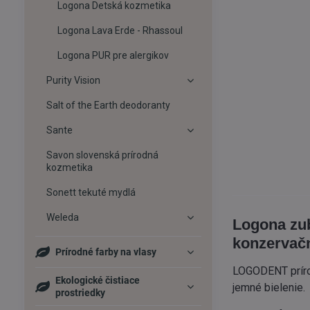
Logona Detská kozmetika
Logona Lava Erde - Rhassoul
Logona PUR pre alergikov
Purity Vision
Salt of the Earth deodoranty
Sante
Savon slovenská prírodná
kozmetika
Sonett tekuté mydlá
Weleda
Logona zub
konzervačn
Prírodné farby na vlasy
LOGODENT prírod
Ekologické čistiace
jemné bielenie.
prostriedky