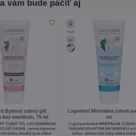
a vám bude páčiť aj
t Bylinný zubný gél
Logodent Minerálna zubná pa
 bez mentholu, 75 ml
ml
DNÝ ZUBNÝ GÉL s ROZMARÍNOM
Logona prírodná MINERÁLNA ZUBNÁ 
ITLIVÉ ĎASNÁ. Jemný nepenivý
RIASAMI BOHATÝMI NA MINERÁLY a 
 tenzidov, vhodný aj na citlivé
soľou. Jemne čistí zuby vďaka mine