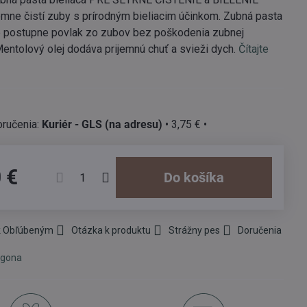
mne čistí zuby s prírodným bieliacim účinkom. Zubná pasta
e postupne povlak zo zubov bez poškodenia zubnej
Mentolový olej dodáva prijemnú chuť a svieži dych.
Čítajte
Kuriér - GLS (na adresu)
•
3,75 €
•
 €
Do košíka
 k Obľúbeným
Otázka k produktu
Strážny pes
Doručenia
ogona