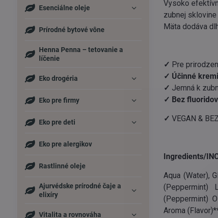
Vysoko efektívn
Esenciálne oleje
zubnej sklovine
Mäta dodáva dlh
Prírodné bytové vône
Henna Penna – tetovanie a
líčenie
✓
Pre prirodzen
✓
Účinné kremič
Eko drogéria
✓
Jemná k zubne
✓ Bez fluorido
Eko pre firmy
✓
VEGAN & BE
Eko pre deti
Eko pre alergikov
Ingredients/INC
Rastlinné oleje
Aqua (Water), Gl
Ajurvédske prírodné čaje a
(Peppermint) L
elixíry
(Peppermint) O
Aroma (Flavor)*
Vitalita a rovnováha