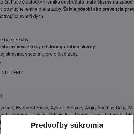
e čistiace čiastočky kremíka
odstraňujú malé škvrny na zuboc
 a postupne jemne bielia zuby.
Šalvia pôsobí ako prevencia pre
otrvajúci svieži dych.
e belšie zuby.
ité čistiace zložky odstraňujú zubné škvrny.
j sklovine, vhodná aj pre citlivé zuby.
v.
Z GLUTÉNU
I :
ycerin, Hydrated Silica, Xylitol, Betaine, Algin, Xanthan Gum, M
eaf Extract*, Salvia Officinalis (Sage) Leaf Extract*, Men
il, Disodium Cocoyl Glutamate, Sodium Cocoyl Glutamate, Alc
Predvoľby súkromia
*, Limonene**, CI 77891 (Titanium Dioxide)