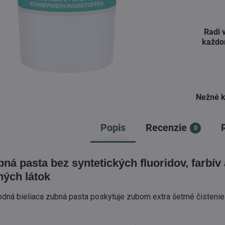
Radi 
každo
Nežné k
Popis
Recenzie
0
ná pasta bez syntetických fluoridov, farbív 
ých látok
ná bieliaca zubná pasta poskytuje zubom extra šetrné čistenie