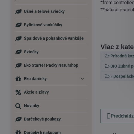
*from controlled
**natural essent
Ušné a telové sviečky
Bylinkové vankúšiky
Špaldové a pohankové vankúše
Viac z kat
Sviečky
Prírodná ko
Eko Starter Packy Naturshop
BIO Zubné p
» Dospelácke
Eko darčeky
Akcie a zľavy
Novinky
Predchádz
Darčekové poukazy
Darčeky k nákupom