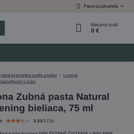
Panel používateľa
Nákupný košík
0 €
írodná kozmetika podľa značky
Logona
tarostlivosť o zuby
na Zubná pasta Natural
ening bieliaca, 75 ml
ie
3.33
/
5
(
3
x)
bná pasta bieliaca PRE ŠETRNÉ ČISTENIE a BIELENIE