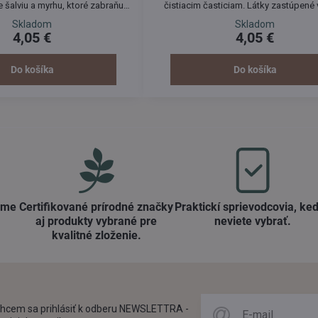
 šalviu a myrhu, ktoré zabraňujú
čistiacim časticiam. Látky zastúpené 
asien a ústnej dutiny. Účinný i v
účinne zabraňujú vzniku zubného k
Skladom
Skladom
 paradentóze. BEZ FLUÓRU.
paradentózy a tvorbe zubného ka
4,05 €
4,05 €
Neobsahuje syntetické konzervačné 
latky.
Do košíka
Do košíka
ame
Certifikované prírodné značky
Praktickí sprievodcovia, keď
aj produkty vybrané pre
neviete vybrať​.
kvalitné zloženie​.
hcem sa prihlásiť k odberu NEWSLETTRA -