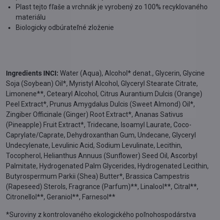
Plast tejto fľaše a vrchnák je vyrobený zo 100% recyklovaného
materiálu
Biologicky odbúrateľné zloženie
Ingredients INCI:
Water (Aqua), Alcohol* denat., Glycerin, Glycine
Soja (Soybean) Oil*, Myristyl Alcohol, Glyceryl Stearate Citrate,
Limonene**, Cetearyl Alcohol, Citrus Aurantium Dulcis (Orange)
Peel Extract*, Prunus Amygdalus Dulcis (Sweet Almond) Oil*,
Zingiber Officinale (Ginger) Root Extract*, Ananas Sativus
(Pineapple) Fruit Extract*, Tridecane, Isoamyl Laurate, Coco-
Caprylate/Caprate, Dehydroxanthan Gum, Undecane, Glyceryl
Undecylenate, Levulinic Acid, Sodium Levulinate, Lecithin,
Tocopherol, Helianthus Annuus (Sunflower) Seed Oil, Ascorbyl
Palmitate, Hydrogenated Palm Glycerides, Hydrogenated Lecithin,
Butyrospermum Parkii (Shea) Butter*, Brassica Campestris
(Rapeseed) Sterols, Fragrance (Parfum)**, Linalool**, Citral**,
Citronellol**, Geraniol**, Farnesol**
*Suroviny z kontrolovaného ekologického poľnohospodárstva