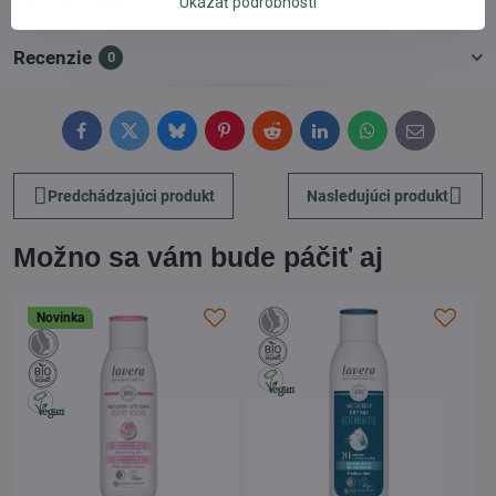
Ukázať podrobnosti
Recenzie
0
Facebook
Twitter
Bluesky
Pinterest
Reddit
LinkedIn
WhatsApp
E-
mail
Predchádzajúci produkt
Nasledujúci produkt
Možno sa vám bude páčiť aj
Novinka