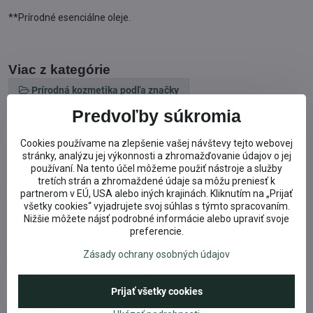
**Prírodné esenciálne oleje.
Viac z kategórie
Prírodná kozmetika podľa značky
Predvoľby súkromia
Prírodná BIO kozmetika
Lavera
Telová BIO kozmetika
BIO pre všetky typy pleti
Cookies používame na zlepšenie vašej návštevy tejto webovej
stránky, analýzu jej výkonnosti a zhromažďovanie údajov o jej
Telová kozmetika
» BIO Telové mlieka
používaní. Na tento účel môžeme použiť nástroje a služby
tretích strán a zhromaždené údaje sa môžu preniesť k
partnerom v EÚ, USA alebo iných krajinách. Kliknutím na „Prijať
Doplnkové informácie
všetky cookies“ vyjadrujete svoj súhlas s týmto spracovaním.
Nižšie môžete nájsť podrobné informácie alebo upraviť svoje
Kategória:
Telová kozmetika
preferencie.
Známky:
Vegan, NATRUE, BIO organic
Zásady ochrany osobných údajov
Typ pleti:
Normálna
Prijať všetky cookies
Recenzie
0