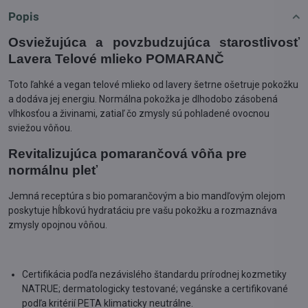
Popis
Osviežujúca a povzbudzujúca starostlivosť
Lavera Telové mlieko POMARANČ
Toto ľahké a vegan telové mlieko od lavery šetrne ošetruje pokožku
a dodáva jej energiu. Normálna pokožka je dlhodobo zásobená
vlhkosťou a živinami, zatiaľ čo zmysly sú pohladené ovocnou
sviežou vôňou.
Revitalizujúca pomarančová vôňa pre
normálnu pleť
Jemná receptúra s bio pomarančovým a bio mandľovým olejom
poskytuje hĺbkovú hydratáciu pre vašu pokožku a rozmaznáva
zmysly opojnou vôňou.
Certifikácia podľa nezávislého štandardu prírodnej kozmetiky
NATRUE; dermatologicky testované; vegánske a certifikované
podľa kritérií PETA klimaticky neutrálne.