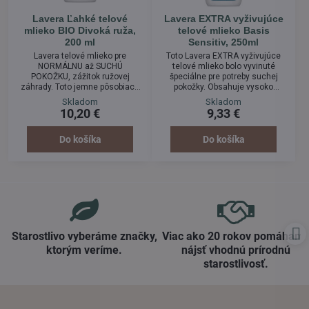
Lavera Ľahké telové
Lavera EXTRA vyživujúce
mlieko BIO Divoká ruža,
telové mlieko Basis
200 ml
Sensitiv, 250ml
Lavera telové mlieko pre
Toto Lavera EXTRA vyživujúce
NORMÁLNU až SUCHÚ
telové mlieko bolo vyvinuté
POKOŽKU, zážitok ružovej
špeciálne pre potreby suchej
záhrady. Toto jemne pôsobiace
pokožky. Obsahuje vysoko
telové mlieko ukľudňuje pokožku
hydratačné Bio Aloe vera a Bio
Skladom
Skladom
bio olejom z divokých ruží. Bio
Bambucké maslo, ktoré
10,20 €
9,33 €
ružový olej spolu s bambuckým
hydratáciu uchová vpokožke až
maslom spevňuje a osviežuje.
24 hodín. Táto kombinácia
Vzácne oleje z BIO bambuckého
účinne zabraňuje vysušovaniu
Do košíka
Do košíka
masla vyživujú a chránia
pokožky počas dňa a poskytuje
pokožku, zatiaľ čo jemná vôňa
Vám dlhotrvajúci pocit pohodlia.
ružových plátkov okúzľuje
Výťažky zBio Aloe vera zároveň
zmysly. Rýchlo sa vstrebáva a
pokožku upokojujú a zabraňujú
prináša hydratáciu.
svrbeniu suchých miest.
Starostlivo vyberáme značky,
Viac ako 20 rokov pomáham
ktorým veríme​.
nájsť vhodnú prírodnú
starostlivosť​.