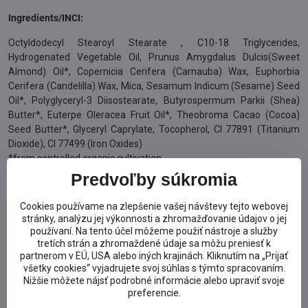
Ingredients/INCI:
Octyldodecyl Stearoyl Stearate , C10-18 Triglycerides,
Hydrogenated Vegetable Oil, Prunus Amygdalus Dulcis(Sweet
Almond) Oil*, Copernicia Cerifera (Carnauba) Wax, Euphorbia
Cerifera (Candelilla) Wax, Mica, Sesamum Indicum (Sesame) Seed
Oil*, Polyglyceryl-3 Diisostearate, Butyrospermum Parkii (Shea)
Butter*, Euterpe Oleracea Fruit Oil*, Theobroma Cacao (Cocoa)
Seed Butter*, Glyceryl Caprylate, Tocopherol, CI 77891 (Titanium
Dioxide), CI 77499 (Iron Oxides)
*from controlled organic cultivation
**natural essential oils
Predvoľby súkromia
Cookies používame na zlepšenie vašej návštevy tejto webovej
stránky, analýzu jej výkonnosti a zhromažďovanie údajov o jej
Viac z kategórie
používaní. Na tento účel môžeme použiť nástroje a služby
tretích strán a zhromaždené údaje sa môžu preniesť k
Prírodná kozmetika podľa značky
partnerom v EÚ, USA alebo iných krajinách. Kliknutím na „Prijať
Prírodná BIO kozmetika
Sante
všetky cookies“ vyjadrujete svoj súhlas s týmto spracovaním.
Nižšie môžete nájsť podrobné informácie alebo upraviť svoje
BIO Dekoratívna kozmetika
Sante pre MAKE-UP
preferencie.