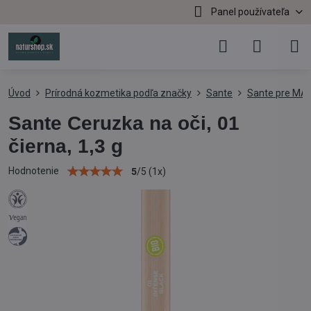
Panel používateľa
Úvod
Prírodná kozmetika podľa značky
Sante
Sante pre MA
Sante Ceruzka na oči, 01
čierna, 1,3 g
Hodnotenie
5
/
5
(
1
x)