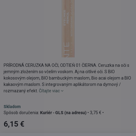
PRÍRODNÁ CERUZKA NA OČI, ODTIEŇ 01 ČIERNA. Ceruzka na oči s
jemným zložením so včelím voskom. Aj na citlivé oči. S BIO
kokosovým olejom, BIO bambuckým maslom, Bio acai olejom a BIO
kakaovým maslom. S integrovaným aplikátorom na dymový /
rozmazaný efekt.
Čítajte viac
Skladom
Kuriér - GLS (na adresu)
•
3,75 €
•
6,15 €