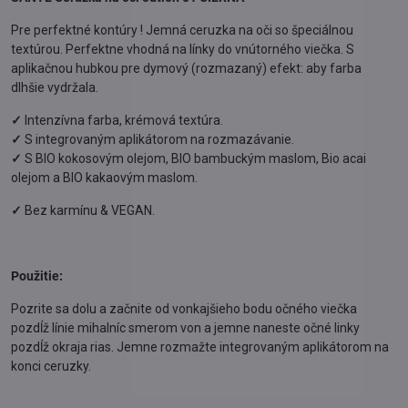
Pre perfektné kontúry ! Jemná ceruzka na oči so špeciálnou
textúrou. Perfektne vhodná na línky do vnútorného viečka. S
aplikačnou hubkou pre dymový (rozmazaný) efekt: aby farba
dlhšie vydržala.
✓
Intenzívna farba, krémová textúra.
✓
S integrovaným aplikátorom na rozmazávanie.
✓
S BIO kokosovým olejom, BIO bambuckým maslom, Bio acai
olejom a BIO kakaovým maslom.
✓
Bez karmínu & VEGAN.
Použitie:
Pozrite sa dolu a začnite od vonkajšieho bodu očného viečka
pozdĺž línie mihalníc smerom von a jemne naneste očné linky
pozdĺž okraja rias. Jemne rozmažte integrovaným aplikátorom na
konci ceruzky.