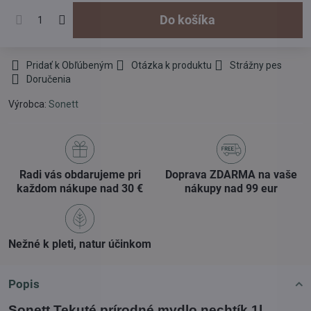
Do košíka
Pridať k Obľúbeným
Otázka k produktu
Strážny pes
Doručenia
Výrobca:
Sonett
Radi vás obdarujeme pri
Doprava ZDARMA na vaše
každom nákupe nad 30 €
nákupy nad 99 eur
Nežné k pleti, natur účinkom
Popis
Sonett Tekuté prírodné mydlo nechtík 1l