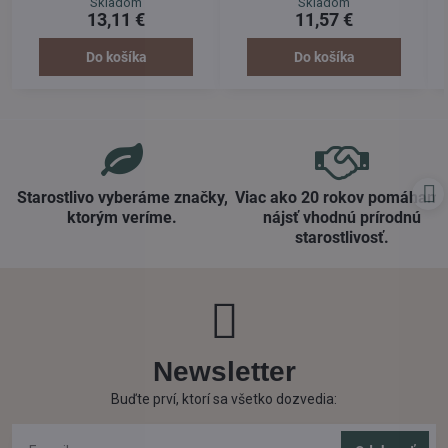
Skladom
Skladom
ošetrenie pokožky rúk, tváre a
na objednávku). Tekuté mydlo
13,11 €
11,57 €
celého tela.
môže byť používané na
umývanie a ošetrenie pokožky
rúk, tváre a celého tela.
Do košíka
Do košíka
Starostlivo vyberáme značky,
Viac ako 20 rokov pomáham
ktorým veríme​.
nájsť vhodnú prírodnú
starostlivosť​.
Newsletter
Buďte prví, ktorí sa všetko dozvedia: