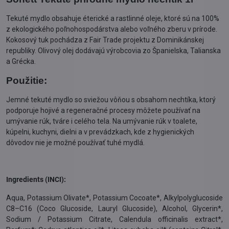
Tekuté mydlo obsahuje éterické a rastlinné oleje, ktoré sú na 100%
z ekologického poľnohospodárstva alebo voľného zberu v prírode.
Kokosový tuk pochádza z Fair Trade projektu z Dominikánskej
republiky. Olivový olej dodávajú výrobcovia zo Španielska, Talianska
a Grécka.
Použitie:
Jemné tekuté mydlo so sviežou vôňou s obsahom nechtíka, ktorý
podporuje hojivé a regeneračné procesy môžete používať na
umývanie rúk, tváre i celého tela. Na umývanie rúk v toalete,
kúpelni, kuchyni, dielni a v prevádzkach, kde z hygienických
dôvodov nie je možné používať tuhé mydlá.
Ingredients (INCI):
Aqua, Potassium Olivate*, Potassium Cocoate*, Alkylpolyglucoside
C8–C16 (Coco Glucoside, Lauryl Glucoside), Alcohol, Glycerin*,
Sodium / Potassium Citrate, Calendula officinalis extract*,