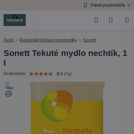
Panel používateľa
Úvod
Ekologické čistiace prostriedky
Sonett
Sonett Tekuté mydlo nechtík, 1
l
Hodnotenie
5
/
5
(
1
x)