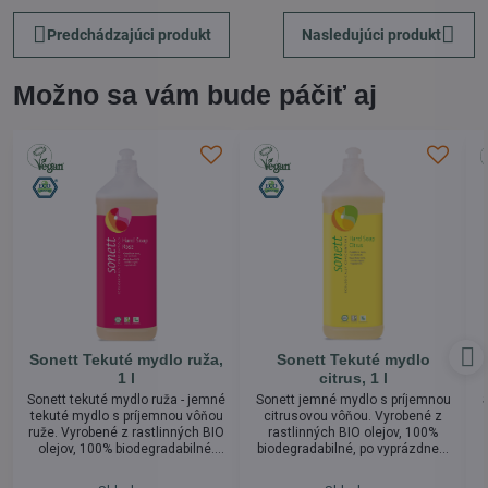
Predchádzajúci produkt
Nasledujúci produkt
Možno sa vám bude páčiť aj
Sonett Tekuté mydlo ruža,
Sonett Tekuté mydlo
1 l
citrus, 1 l
Sonett tekuté mydlo ruža - jemné
Sonett jemné mydlo s príjemnou
tekuté mydlo s príjemnou vôňou
citrusovou vôňou. Vyrobené z
ruže. Vyrobené z rastlinných BIO
rastlinných BIO olejov, 100%
olejov, 100% biodegradabilné.
biodegradabilné, po vyprázdnení
Tekuté mydlo môže byť
dávkovača možnosť doplnenia
používané na umývanie a
mydla z väčšieho balenia (10 l
v