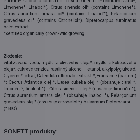
Parfum*: Cedrus atlantica oil*, Litsea cubeba oil* (contains Citral*,
Limonene*, Linalool*), Citrus sinensis oil* (contains Limonene*),
Citrus aurantium amara oil* (contains Linalool*), Pelargonium
graveoleus oil* (contains Citronellol*), Dipterocarpus turbinatus
balm extract
*certified organically grown/wild growing
Zloženie:
vitalizovaná voda, mydlo z olivového oleja*, mydlo z kokosového
oleja*, cukrové tenzidy, rastlinný alkohol – etanol, alkylpolyglukosid,
Glycerin *, citrát, Calendula officinalis extrakt *, Fragrance (parfum)
*: Cedrus Atlantica olej *, Litsea cubeba olej * (obsahuje citral *,
limonén *, linalool *) , Citrus sinensis olej * (obsahuje limonén *),
Citrus aurantium amara olej * (obsahuje linalool *), Pelargonium
graveoleus olej * (obsahuje citronellol *), balsamum Dipterocarpi
(* BIO)
SONETT produkty: