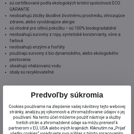
sú certifikované podľa ekologických kritérií spoločnosti ECO
GARANTIE
neobsahujú zložky škodlivé životnému prostrediu, ohrozujúce
zdravie, alebo vyvolávajúce alergie
sú vhodné pre citlivú pokožku – sú 100% biodegradabilné
neobsahujú suroviny z ropy, syntetické konzervanty, vône a
farbivá
neobsahujú enzými a fosfáty
používajú suroviny z bio dynamického, alebo ekologického
pestovania
obsahujú vitalizovanú vodu
obaly sú recyklovateľné.
Predvoľby súkromia
Vyrobené v Nemecku.
Cookies používame na zlepšenie vašej návštevy tejto webovej
Viac z kategórie
stránky, analýzu jej výkonnosti a zhromažďovanie údajov o jej
používaní. Na tento účel môžeme použiť nástroje a služby
Prírodná kozmetika podľa značky
tretích strán a zhromaždené údaje sa môžu preniesť k
partnerom v EÚ, USA alebo iných krajinách. Kliknutím na „Prijať
Prírodná BIO kozmetika
všetky cookies“ vyjadrujete svoj súhlas s týmto spracovaním.