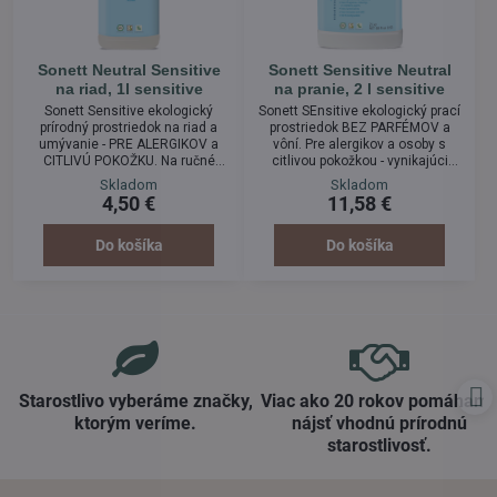
Sonett Neutral Sensitive
Sonett Sensitive Neutral
na riad, 1l sensitive
na pranie, 2 l sensitive
Sonett Sensitive ekologický
Sonett SEnsitive ekologický prací
prírodný prostriedok na riad a
prostriedok BEZ PARFÉMOV a
umývanie - PRE ALERGIKOV a
vôní. Pre alergikov a osoby s
CITLIVÚ POKOŽKU. Na ručné
citlivou pokožkou - vynikajúci
umývanie riadu, na čistenie
prostriedok na pranie na bielu a
Skladom
Skladom
všetkých vodovzdorných
farebnú bielizeň. Vhodný aj pre
4,50 €
11,58 €
povrchov, mimoriadne výdatný a
tvrdú vodu, 100%
účinný, 100% biologicky
biodegradabilný, šetrný k Vám aj
degradabilný.
k prírode. Bez parfémov,
Do košíka
Do košíka
petrochemických zložiek, farbív,
konzervantov, enzýmov a GMO.
Starostlivo vyberáme značky,
Viac ako 20 rokov pomáham
ktorým veríme​.
nájsť vhodnú prírodnú
starostlivosť​.