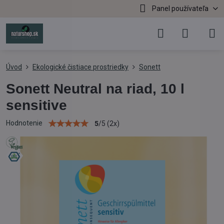
Panel používateľa
Úvod
Ekologické čistiace prostriedky
Sonett
Sonett Neutral na riad, 10 l
sensitive
Hodnotenie
5
/
5
(
2
x)