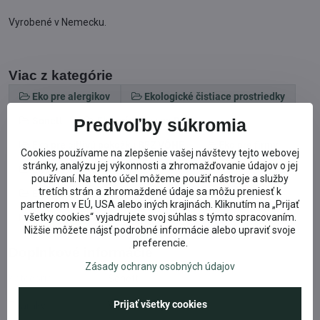
Vyrobené v Nemecku.
Viac z kategórie
Eko pre alergikov
Ekologické čistiace prostriedky
Sonett
Eko prípravky na RIAD
Predvoľby súkromia
Eko pre citlivú pokožku BEZ VÔNE
Eko pre firmy
Cookies používame na zlepšenie vašej návštevy tejto webovej
stránky, analýzu jej výkonnosti a zhromažďovanie údajov o jej
EKO na umývanie riadu
používaní. Na tento účel môžeme použiť nástroje a služby
tretích strán a zhromaždené údaje sa môžu preniesť k
Ekonomické VEĽKÉ BALENIA
partnerom v EÚ, USA alebo iných krajinách. Kliknutím na „Prijať
všetky cookies“ vyjadrujete svoj súhlas s týmto spracovaním.
Tekuté prostriedky na umývanie riadu
Nižšie môžete nájsť podrobné informácie alebo upraviť svoje
preferencie.
Doplnkové informácie
Zásady ochrany osobných údajov
Kategória:
Sonett
Prijať všetky cookies
Známky:
Vegan, Ecogarantie