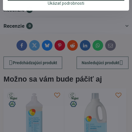
Ukázať podrobnosti
Recenzie
0
Recenzie
0
Facebook
Twitter
Bluesky
Pinterest
Reddit
LinkedIn
WhatsApp
E-
mail
Predchádzajúci produkt
Nasledujúci produkt
Možno sa vám bude páčiť aj