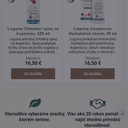
Logona Chladiaci sprej na
Logona Couperose
kuperózu, 125 ml
Hydratačné sérum, 30 ml
Logona prírodný chladivý sprej
Logona poskytuje dostatočnú
na kuperózu. Sprej poskytuje
hydratáciu pleti postihnutej
rýchlu úľavu od pocitu napätia a
kuperózou. Sérum obsahuje
upokojuje podráždenú pokožku.
exkluzívnu zložku z červených
Hydratuje pleť, posilňuje steny
rias SILIDINE® . Posilňuje steny
Skladom
Skladom
ciev a zvyšuje ich pružnosť.
ciev a zvyšuje ich pružnosť. Má
16,50 €
16,50 €
Super pomocník do kabelky i na
upokojujúci účinok a zmierňuje
cesty.
sčervenanie pleti. Neobsahuje
žiaden alkohol.
Do košíka
Do košíka
Starostlivo vyberáme značky,
Viac ako 20 rokov pomáham
ktorým veríme​.
nájsť vhodnú prírodnú
starostlivosť​.