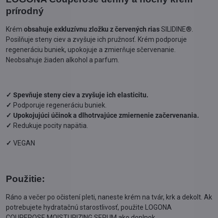
prírodný
Krém
obsahuje exkluzívnu zložku z červených rias
SILIDINE®.
Posilňuje steny ciev a zvyšuje ich pružnosť. Krém podporuje
regeneráciu buniek, upokojuje a zmierňuje sčervenanie.
Neobsahuje žiaden alkohol a parfum.
✓ Spevňuje steny ciev a zvyšuje ich elasticitu.
✓
Podporuje regeneráciu buniek.
✓
Upokojujúci účinok a dlhotrvajúce zmiernenie začervenania.
✓
Redukuje pocity napätia.
✓
VEGAN
Použitie:
Ráno a večer po očistení pleti, naneste krém na tvár, krk a dekolt. Ak
potrebujete hydratačnú starostlivosť, použite LOGONA
COUPEROSE MOISTURIZING SERUM ako doplnok.