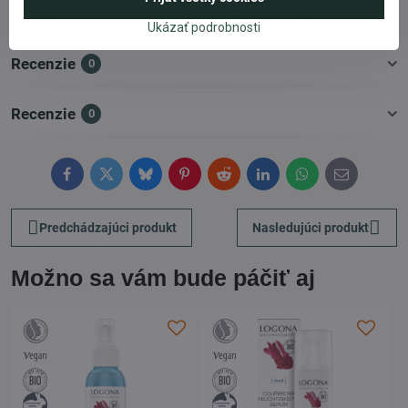
Typ pleti:
Suchá, Zrelá, Citlivá a alergická
Ukázať podrobnosti
Recenzie
0
Recenzie
0
Facebook
Twitter
Bluesky
Pinterest
Reddit
LinkedIn
WhatsApp
E-
mail
Predchádzajúci produkt
Nasledujúci produkt
Možno sa vám bude páčiť aj