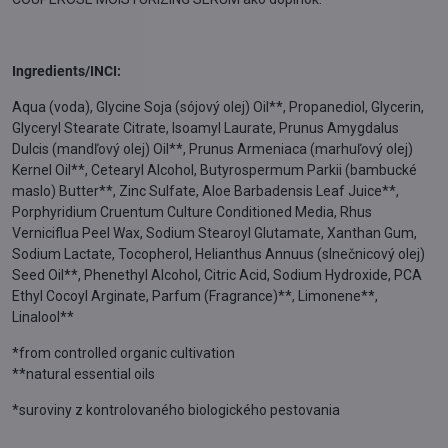
Ingredients/INCI:
Aqua (voda), Glycine Soja (sójový olej) Oil**, Propanediol, Glycerin,
Glyceryl Stearate Citrate, Isoamyl Laurate, Prunus Amygdalus
Dulcis (mandľový olej) Oil**, Prunus Armeniaca (marhuľový olej)
Kernel Oil**, Cetearyl Alcohol, Butyrospermum Parkii (bambucké
maslo) Butter**, Zinc Sulfate, Aloe Barbadensis Leaf Juice**,
Porphyridium Cruentum Culture Conditioned Media, Rhus
Verniciflua Peel Wax, Sodium Stearoyl Glutamate, Xanthan Gum,
Sodium Lactate, Tocopherol, Helianthus Annuus (slnečnicový olej)
Seed Oil**, Phenethyl Alcohol, Citric Acid, Sodium Hydroxide, PCA
Ethyl Cocoyl Arginate, Parfum (Fragrance)**, Limonene**,
Linalool**
*from controlled organic cultivation
**natural essential oils
*suroviny z kontrolovaného biologického pestovania