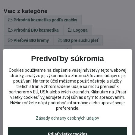
Viac z kategórie
Prírodná kozmetika podľa značky
Prírodná BIO kozmetika
Logona
Pleťové BIO krémy
BIO pre suchú pleť
BIO pre citlivú alergickú pleť
Predvoľby súkromia
BIO pre zrelú pleť a vrásky
Cookies používame na zlepšenie vašej návštevy tejto webovej
Logona Pleťová kozmetika
stránky, analýzu jej výkonnosti a zhromažďovanie údajov o jej
používaní. Na tento účel môžeme použiť nástroje a služby
Denné prírodné BIO krémy a fluidy
tretích strán a zhromaždené údaje sa môžu preniesť k
Nočné prírodné BIO krémy a fluidy na tvár
partnerom v EÚ, USA alebo iných krajinách. Kliknutím na „Prijať
všetky cookies“ vyjadrujete svoj súhlas s týmto spracovaním.
Nižšie môžete nájsť podrobné informácie alebo upraviť svoje
Doplnkové informácie
preferencie.
Kategória:
Logona Pleťová kozmetika
Zásady ochrany osobných údajov
Známky:
Vegan, NATRUE, BIO organic
Prijať všetky cookies