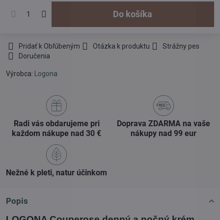
Do košíka
Pridať k Obľúbeným
Otázka k produktu
Strážny pes
Doručenia
Výrobca:
Logona
Radi vás obdarujeme pri
Doprava ZDARMA na vaše
každom nákupe nad 30 €
nákupy nad 99 eur
Nežné k pleti, natur účinkom
Popis
LOGONA Couperose denný a nočný krém