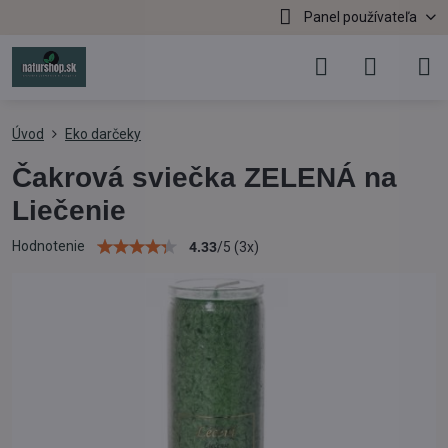
Panel používateľa
Úvod
Eko darčeky
Čakrová sviečka ZELENÁ na
Liečenie
Hodnotenie
4.33
/
5
(
3
x)