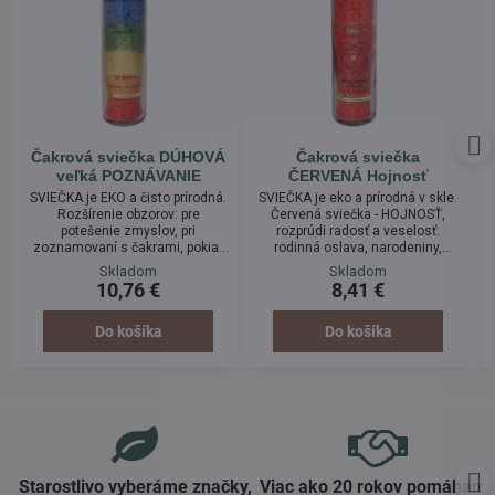
Čakrová sviečka DÚHOVÁ
Čakrová sviečka
veľká POZNÁVANIE
ČERVENÁ Hojnosť
SVIEČKA je EKO a čisto prírodná.
SVIEČKA je eko a prírodná v skle.
Rozšírenie obzorov: pre
Červená sviečka - HOJNOSŤ,
potešenie zmyslov, pri
rozprúdi radosť a veselosť:
zoznamovaní s čakrami, pokiaľ
rodinná oslava, narodeniny,
sa chcete zamerať na nejaký
spoločenská udalosť a oslava,
Skladom
Skladom
problém, vzťah alebo na svet
detské oslavy, pre posilnenie a
10,76 €
8,41 €
pozrieť z viacerých úrovní. Alebo
privolanie životnej a fyzickej sily,
len tak pre potešenie a uvolnenie
uzemnenie, zakorenenie na
po práci, či námahe. Veľkolepá
novom mieste alebo v kolektíve,
Do košíka
Do košíka
oslava. Vyrobená z oleja z
podpora v období životných
palmových plodov - čo je
skúšok. Pre podporu ženstva.
obnoviteľný zdroj, knôt
Súčasne pomáha vdýchnuť život,
neobsahuje olovo. Do ovzdušia
oživiť a energetizovať.
sa tak neodparujú...
Starostlivo vyberáme značky,
Viac ako 20 rokov pomáham