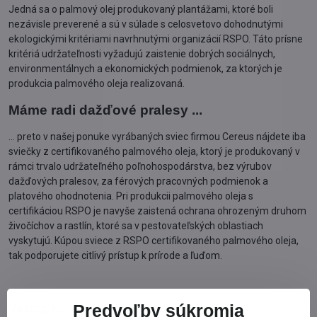
Jedná sa o palmový olej produkovaný plantážami, ktoré boli
nezávisle preverené a sú v súlade s celosvetovo dohodnutými
ekologickými kritériami navrhnutými organizácií RSPO. Táto prísne
kritériá udržateľnosti vyžadujú zaistenie dobrých sociálnych,
environmentálnych a ekonomických podmienok, za ktorých je
produkcia palmového oleja realizovaná.
Máme radi dažďové pralesy ...
... preto v našej ponuke vyrábaných sviec firmou Cereus nájdete iba
sviečky z certifikovaného palmového oleja, ktorý je produkovaný v
rámci trvalo udržateľného poľnohospodárstva, bez výrubov
dažďových pralesov, za férových pracovných podmienok a
platového ohodnotenia. Pri produkcii palmového oleja s
certifikáciou RSPO je navyše zaistená ochrana ohrozeným druhom
živočíchov a rastlín, ktoré sa v pestovateľských oblastiach
vyskytujú. Kúpou sviece z RSPO certifikovaného palmového oleja,
tak podporujete citlivý prístup k prírode a ľuďom.
Viac z kategórie
Predvoľby súkromia