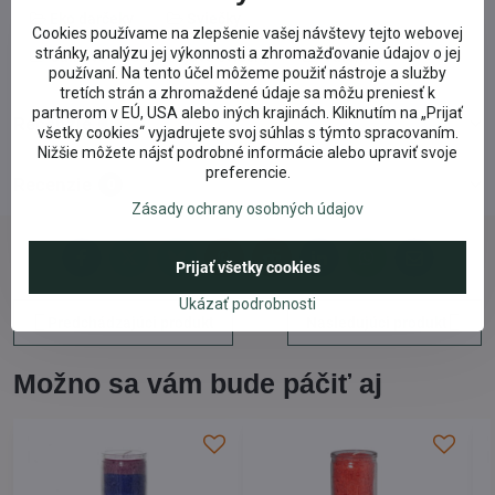
Eko darčeky
Sviečky
Cookies používame na zlepšenie vašej návštevy tejto webovej
stránky, analýzu jej výkonnosti a zhromažďovanie údajov o jej
Čakrové sviečky, sójové sviečky
Valentín
používaní. Na tento účel môžeme použiť nástroje a služby
tretích strán a zhromaždené údaje sa môžu preniesť k
partnerom v EÚ, USA alebo iných krajinách. Kliknutím na „Prijať
Recenzie
0
všetky cookies“ vyjadrujete svoj súhlas s týmto spracovaním.
Nižšie môžete nájsť podrobné informácie alebo upraviť svoje
preferencie.
Recenzie
0
Zásady ochrany osobných údajov
Facebook
Twitter
Bluesky
Pinterest
Reddit
LinkedIn
WhatsApp
E-
Prijať všetky cookies
mail
Ukázať podrobnosti
Predchádzajúci produkt
Nasledujúci produkt
Možno sa vám bude páčiť aj