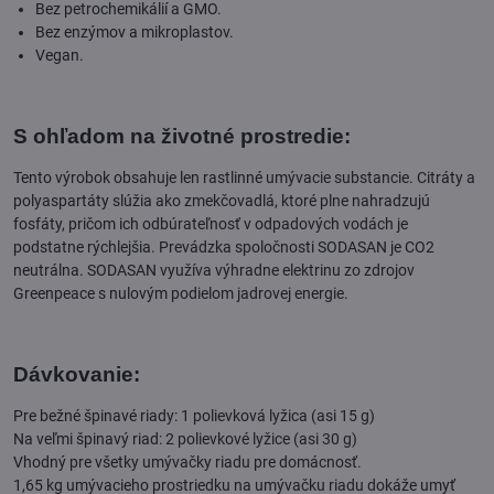
Bez petrochemikálií a GMO.
Bez enzýmov a mikroplastov.
Vegan.
S ohľadom na životné prostredie:
Tento výrobok obsahuje len rastlinné umývacie substancie. Citráty a
polyaspartáty slúžia ako zmekčovadlá, ktoré plne nahradzujú
fosfáty, pričom ich odbúrateľnosť v odpadových vodách je
podstatne rýchlejšia. Prevádzka spoločnosti SODASAN je CO2
neutrálna. SODASAN využíva výhradne elektrinu zo zdrojov
Greenpeace s nulovým podielom jadrovej energie.
Dávkovanie:
Pre bežné špinavé riady: 1 polievková lyžica (asi 15 g)
Na veľmi špinavý riad: 2 polievkové lyžice (asi 30 g)
Vhodný pre všetky umývačky riadu pre domácnosť.
1,65 kg umývacieho prostriedku na umývačku riadu dokáže umyť