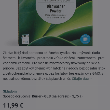
Žiarivo čistý riad pomocou aktívneho kyslíka. Na umývanie riadu
šetrnému k životnému prostrediu vďaka zloženiu zameranému proti
vodnému kameňu. Pre menšie množstvo zvyškov vody na skle a
príbore. Bez zbytkov chemických látok na riadoch, bez obsahu látok
z petrochemického priemyslu, bez fosfátov, bez enzýmov a GMO, s
neutrálnou vôňou, bez látok štiepiacich chlór.
Čítajte viac
Skladom
Kuriér - GLS (na adresu)
•
3,75 €
•
11,99 €