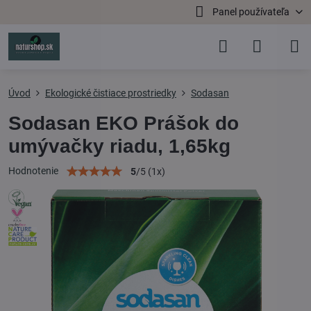
Panel používateľa
Úvod
Ekologické čistiace prostriedky
Sodasan
Sodasan EKO Prášok do
umývačky riadu, 1,65kg
Hodnotenie
5
/
5
(
1
x)