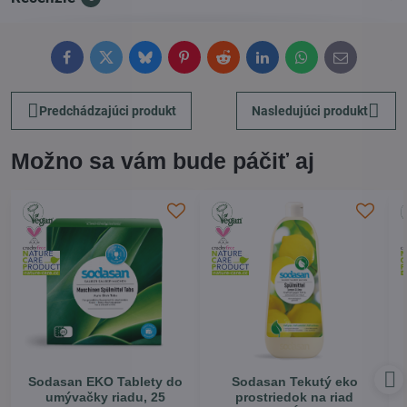
Facebook
Twitter
Bluesky
Pinterest
Reddit
LinkedIn
WhatsApp
E-
mail
Predchádzajúci produkt
Nasledujúci produkt
Možno sa vám bude páčiť aj
Sodasan EKO Tablety do
Sodasan Tekutý eko
umývačky riadu, 25
prostriedok na riad