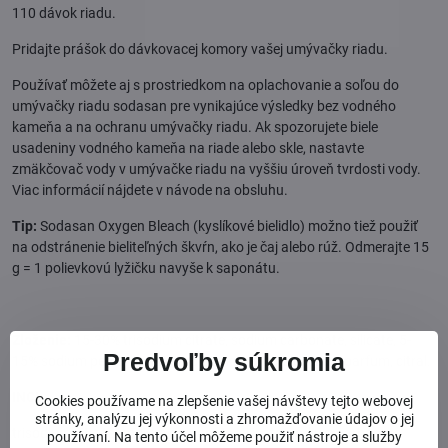
110 dávok riadu.
Pridajte prášok do dávkovacej komory vašej umývačky riadu.
Používať môžete aj s prostriedkom na oplachovanie a soľou do
umývačky riadu sodasan pre vynikajúce výsledky bez vodného
kameňa a na ochranu umývačky riadu. Ak spozorujete biele
usadeniny vodného kameňa na riade alebo skle, nastavte
zmäkčovač vody v umývačke riadu na vyššiu úroveň tvrdosti vody.
Viac informácií nájdete v návode na obsluhu.
Tip:
Sodasan Oxygen Bleach (kyslíkové bielidlo) možno tiež použiť
na odstránenie bieliteľných škvŕn, ako je čaj alebo rúž. Odmerajte 15
g = 1 polievkovú lyžičku navyše k saponátu.
Zloženie:
15-30% trisodium citrate, sodium carbonate, silicate, 5-
Predvoľby súkromia
15% sodium percarbonate, < 5% cukrový tenzid, voda, parfum, citral.
INCI:
Cookies používame na zlepšenie vašej návštevy tejto webovej
stránky, analýzu jej výkonnosti a zhromažďovanie údajov o jej
trisodium citrate, sodium carbonate, silicate, sodium carbonate
používaní. Na tento účel môžeme použiť nástroje a služby