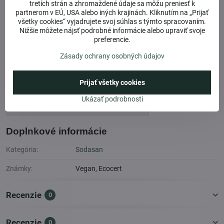
peroxide, fusel wheat bran/straw glycosides, aqua, parfum, citral
tretích strán a zhromaždené údaje sa môžu preniesť k
partnerom v EÚ, USA alebo iných krajinách. Kliknutím na „Prijať
všetky cookies“ vyjadrujete svoj súhlas s týmto spracovaním.
Nižšie môžete nájsť podrobné informácie alebo upraviť svoje
preferencie.
Zásady ochrany osobných údajov
Viac z kategórie
Ekologické čistiace prostriedky
Prijať všetky cookies
Eko prípravky na RIAD
Sodasan
Ukázať podrobnosti
Ekologické tablety do umývačky riadu
Doplnkové informácie
Kategória:
Sodasan
Známky:
Vegan, Ecocert
Recenzie
0
Recenzie
0