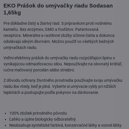
EKO Prášok do umývačky riadu Sodasan
1,65kg
Pre dôkladne čistý a žiarivý riad. S prípravkom proti vodnému
kameňu. Bez enzýmov, GMO a fosfátov. Patentovaná
receptúra. Minerálne a rastlinné zložky účinne čistia a dokonca
odolávajú silným škvrnám. Možno použiť vo všetkých bežných
umývačkách riadu.
Veľmi efektívny prášok do umývačky riadu rozpúšťajúci špinu s
vynikajúcou odmasťovacou silou. Nepoužívajte na olovnatý krištáľ,
ručne maľovaný porcelán alebo striebro.
Z dôvodu ochrany životného prostredia používajte svoju umývačku
riadu iba vtedy, keď je plná. Vyberte si umývacie cykly pri nižších
teplotách a postupujte podľa pokynov na dávkovanie.
100% zložiek prírodného pôvodu.
Ľahko a úplne biologicky odbúrateľný.
Neobsahuje syntetické farbivá, konzervačné látky a vonné látky.