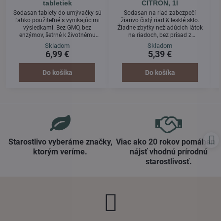
tabletiek
CITRÓN, 1l
Sodasan tablety do umývačky sú
Sodasan na riad zabezpečí
ľahko použiteľné s vynikajúcimi
žiarivo čistý riad & lesklé sklo.
výsledkami. Bez GMO, bez
Žiadne zbytky nežiadúcich látok
enzýmov, šetrné k životnému
na riadoch, bez prísad z
prostrediu a sú alternatívou ku
petrochemického priemyslu, bez
Skladom
Skladom
konvenčným produktov. Bez
farbív a konzervačných látok, so
6,99 €
5,39 €
fosfátov a chlóru. Žiarivo čistý
sviežou vôňou citrónu.
riad pomocou aktívnych kyselín.
Neobsahuje látky z
Do košíka
Do košíka
petrochemického priemyslu, bez
fosfátov, bez enzýmov, bez GMO, s
neutrálnou vôňou, bez látok
štiepiacich chlór.
Starostlivo vyberáme značky,
Viac ako 20 rokov pomáham
ktorým veríme​.
nájsť vhodnú prírodnú
starostlivosť​.