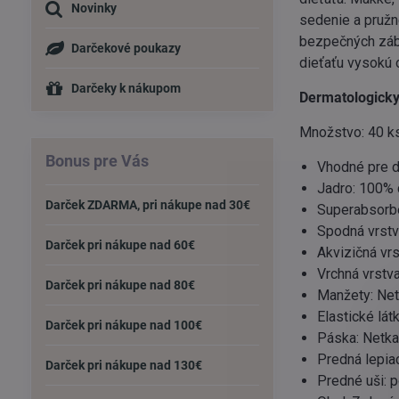
Novinky
sedenie a pružn
bezpečných zábr
Darčekové poukazy
dieťaťu vysokú 
Darčeky k nákupom
Dermatologicky 
Množstvo: 40 k
Bonus pre Vás
Vhodné pre d
Jadro: 100% 
Darček ZDARMA, pri nákupe nad 30€
Superabsorbe
Spodná vrstv
Darček pri nákupe nad 60€
Akvizičná vrs
Vrchná vrstva
Darček pri nákupe nad 80€
Manžety: Net
Elastické lát
Darček pri nákupe nad 100€
Páska: Netka
Predná lepiac
Darček pri nákupe nad 130€
Predné uši: p