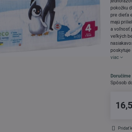
jednorazov
pokožku di
pre dieťa 
majú prili
a voľnosť
veľkých be
nasiakavo
poskytuje
viac
Doručíme 
16,
Pridať