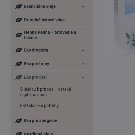
Esenciálne oleje
Prírodné bytové vône
Henna Penna – tetovanie a
líčenie
Eko drogéria
Eko pre firmy
Eko pre deti
S láskou k prírode – detská
digitálna sada
EKO školské potreby
Eko pre alergikov
Rastlinné oleje