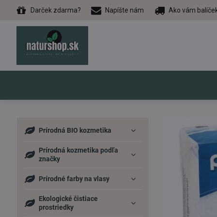
Darček zdarma?
Napíšte nám
Ako vám balíče
Prírodná BIO kozmetika
Prírodná kozmetika podľa
značky
Prírodné farby na vlasy
Ekologické čistiace
prostriedky