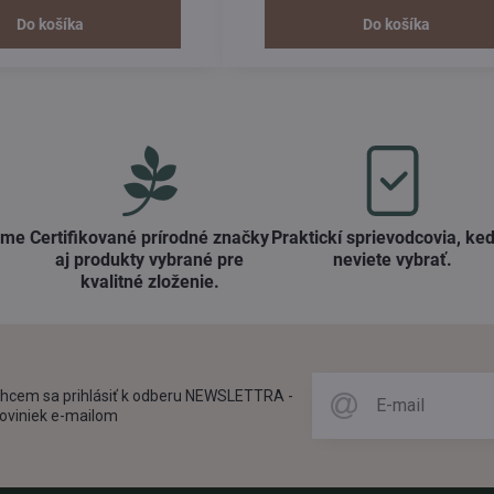
umožňuje úplnú flexibilitu a...
absorpčného stredového dielu a veľk
Do košíka
Do košíka
ame
Certifikované prírodné značky
Praktickí sprievodcovia, keď
aj produkty vybrané pre
neviete vybrať​.
kvalitné zloženie​.
hcem sa prihlásiť k odberu NEWSLETTRA -
oviniek e-mailom