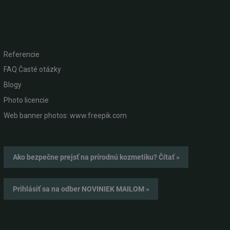
Referencie
FAQ Časté otázky
Blogy
Photo licencie
Web banner photos: www.freepik.com
Ako bezpečne prejsť na prírodnú kozmetiku? Čítať »
Prihlásiť sa na odber NOVINIEK MAILOM »