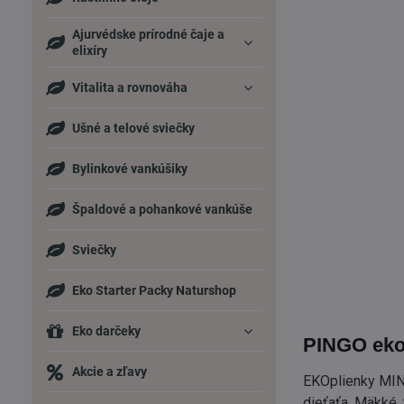
Ajurvédske prírodné čaje a
elixíry
Vitalita a rovnováha
Ušné a telové sviečky
Bylinkové vankúšiky
Špaldové a pohankové vankúše
Sviečky
Eko Starter Packy Naturshop
Eko darčeky
PINGO eko
Akcie a zľavy
EKOplienky MINI
dieťaťa. Mäkké,