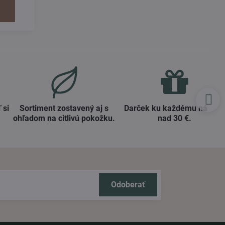
ých...
 si
Sortiment zostavený aj s
Darček ku každému nákup
ohľadom na citlivú pokožku​.
nad 30 €​.
Odoberať