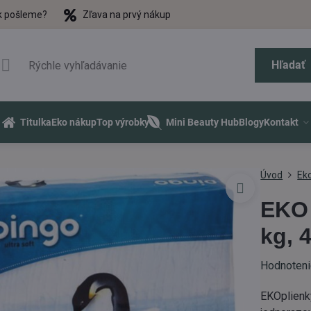
k pošleme?
Zľava na prvý nákup
Hľadať
Titulka
Eko nákup
Top výrobky
Mini Beauty Hub
Blogy
Kontakt
Úvod
Eko
EKO 
kg, 
Hodnoten
EKOplienk