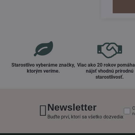
dielu, ktorý 
Starostlivo vyberáme značky,
Viac ako 20 rokov pomáh
ktorým veríme​.
nájsť vhodnú prírodnú
starostlivosť​.
Newsletter
C
n
Buďte prví, ktorí sa všetko dozvedia: