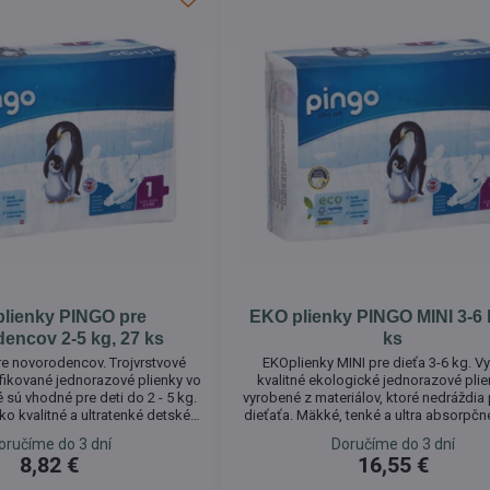
lienky PINGO pre
EKO plienky PINGO MINI 3-6 
encov 2-5 kg, 27 ks
ks
e novorodencov. Trojvrstvové
EKOplienky MINI pre dieťa 3-6 kg. 
ifikované jednorazové plienky vo
kvalitné ekologické jednorazové plie
é sú vhodné pre deti do 2 - 5 kg.
vyrobené z materiálov, ktoré nedráždi
o kvalitné a ultratenké detské
dieťaťa. Mäkké, tenké a ultra absorpčn
 sú prirodzene jemné na dotyk a
znamenajú pre dieťa extra pohodlie. Pr
oručíme do 3 dní
Doručíme do 3 dní
pre väčšie pohodlie. Vďaka
mäkké na dotyk a priedušné, majú pri
8,82 €
16,55 €
rihu, pružným bočným stranám a
sedenie a pružné boky, ktoré umožňu
soko absorpčnému stredovému
flexibilitu a voľnosť pohybu. Okrem 