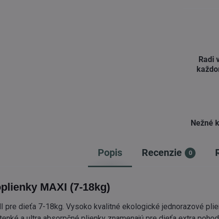
Radi 
každo
Nežné k
Popis
Recenzie
0
plienky MAXI (7-18kg)
 pre dieťa 7-18kg. Vysoko kvalitné ekologické jednorazové plie
 tenké a ultra absorpčné plienky znamenajú pre dieťa extra pohod