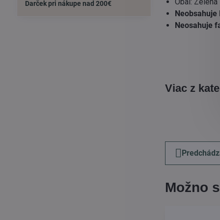
Obal: Zelená
Darček pri nákupe nad 200€
Neobsahuje l
Neosahuje fa
Viac z kat
Predchádz
Možno s