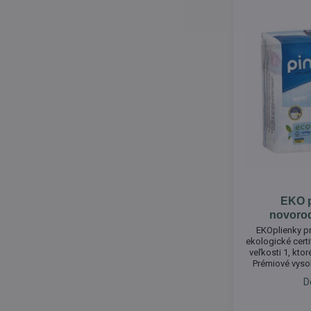
EKO p
novorod
EKOplienky pr
ekologické cert
veľkosti 1, ktor
Prémiové vysok
plienky, ktoré
D
priedušné 
priliehavému st
tenkému a vy