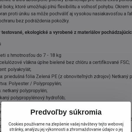
é boky, ktoré umožňujú plnú flexibilitu a voľnosť pohybu. Okre
an proti úniku sa môže pochváliť aj vysokou nasiakavosťou a ľ
ochranu bez podráždenia pokožky.
testované, ekologické a vyrobené z materiálov pochádzajúcich
s
eti s hmotnosťou do 7 - 18 kg
celulózové vlákna úplne bielené bez chlóru a certifikované FSC;
nt: polyakrylát;
a: priedušná fólia Zelená PE (z obnoviteľných zdrojov) Netkaný 
tva: Polyester / Polypropylén;
: netkaný polypropylén;
kaný polypropylénový hydrofób;
ky: priadza polyuretán;
Predvoľby súkromia
ný polypropylén / polyetylénový film;
a páska: filmový polyetylén / textilný polypropylénový suchý zi
Cookies používame na zlepšenie vašej návštevy tejto webovej
olypropylén / polyetylén; Lepidlá;
stránky, analýzu jej výkonnosti a zhromažďovanie údajov o jej