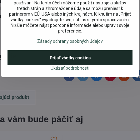
 PE (> 85% z obnoviteľných zdrojov);
používaní. Na tento účel môžeme použiť nástroje a služby
atex, pleťovú vodu, žiadny parfém.
tretích strán a zhromaždené údaje sa môžu preniesť k
partnerom v EÚ, USA alebo iných krajinách. Kliknutím na „Prijať
rbu pri kontakte s pokožkou.
všetky cookies“ vyjadrujete svoj súhlas s týmto spracovaním.
Nižšie môžete nájsť podrobné informácie alebo upraviť svoje
preferencie.
Zásady ochrany osobných údajov
egórie
Eko pre deti
Eko drogéria
Prijať všetky cookies
Ukázať podrobnosti
Facebook
Twitter
Bluesky
Pinterest
Reddit
L
ajúci produkt
a vám bude páčiť aj