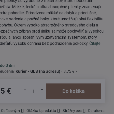
é plienky sú vyrobené z materiálov, ktoré nedráždia
eťaťa. Mäkké, tenké a ultra absorpčné plienky znamenajú
extra pohodlie. Prirodzene mäkké na dotyk a priedušné,
ehavé sedenie a pružné boky, ktoré umožňujú plnú flexibilitu
 pohybu. Okrem vysoko absorpčného stredového dielu a
zpečných zábran proti úniku sa môže pochváliť aj vysokou
sťou a ľahko spoľahlivým uzatváracím systémom, ktorý
 dieťaťu vysokú ochranu bez podráždenia pokožky.
Čítajte
do 3 dní
Kuriér - GLS (na adresu)
•
3,75 €
•
55 €
Do košíka
 k Obľúbeným
Otázka k produktu
Strážny pes
Doručenia