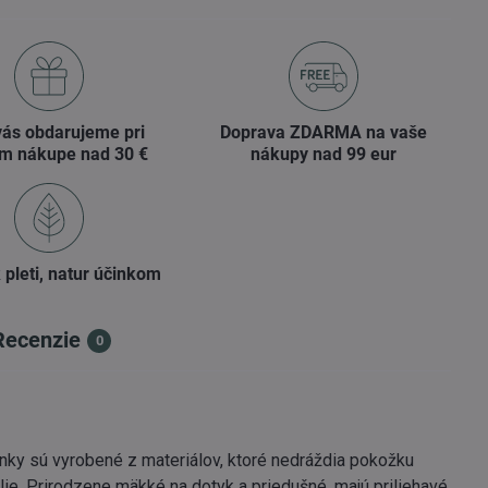
vás obdarujeme pri
Doprava ZDARMA na vaše
m nákupe nad 30 €
nákupy nad 99 eur
 pleti, natur účinkom
Recenzie
0
nky sú vyrobené z materiálov, ktoré nedráždia pokožku
lie. Prirodzene mäkké na dotyk a priedušné, majú priliehavé