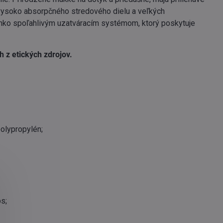
m vysoko absorpčného stredového dielu a veľkých
ahko spoľahlivým uzatváracím systémom, ktorý poskytuje
 z etických zdrojov.
polypropylén;
ps;