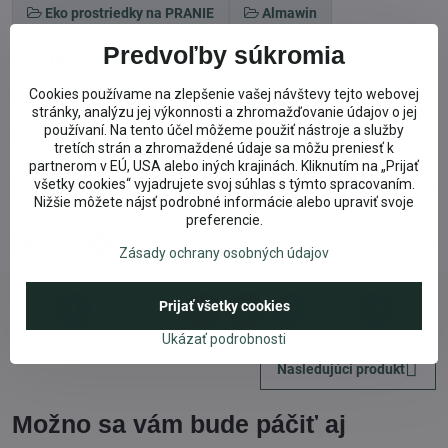
Eko prostriedky na PRANIE
Almawin
Predvoľby súkromia
Doplnkové informácie
Cookies používame na zlepšenie vašej návštevy tejto webovej
Kategória:
Almawin
stránky, analýzu jej výkonnosti a zhromažďovanie údajov o jej
používaní. Na tento účel môžeme použiť nástroje a služby
Známky:
Vegan, Ecocert
tretích strán a zhromaždené údaje sa môžu preniesť k
partnerom v EÚ, USA alebo iných krajinách. Kliknutím na „Prijať
všetky cookies“ vyjadrujete svoj súhlas s týmto spracovaním.
Recenzie
0
Nižšie môžete nájsť podrobné informácie alebo upraviť svoje
preferencie.
Recenzie
0
Zásady ochrany osobných údajov
Prijať všetky cookies
Facebook
Twitter
Bluesky
Pinterest
Reddit
LinkedIn
WhatsApp
E-
mail
Ukázať podrobnosti
Nasledujúci produkt
Možno sa vám bude páčiť aj