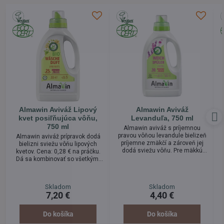
Almawin Aviváž Lipový
Almawin Aviváž
kvet posiľňujúca vôňu,
Levanduľa, 750 ml
750 ml
Almawin aviváž s príjemnou
pravou vôňou levandule bielizeň
Almawin aviváž prípravok dodá
príjemne zmäkčí a zároveň jej
bielizni sviežu vôňu lipových
dodá sviežu vôňu. Pre mäkkú
kvetov. Cena: 0,28 € na práčku.
hebkú bielizeň. Možné
Dá sa kombinovať so všetkými
kombinovať so všetkými
prípravkami Almawin, nie je
prostriedkami. Neobsahuje
vhodná na funkčné textílie. Je
syntetické vonné látky a
prírodná a ekologická,
Skladom
Skladom
konzervačné látky. Eko aviváž.
nezaťažuje životné prostredie.
7,20 €
4,40 €
Prípravok je určený najmä na
vôňu prádla! Znáša aj citlivá
pokožka!
Do košíka
Do košíka
b