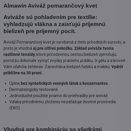
Almawin Aviváž pomarančový kvet
Aviváže sú pohladením pre textílie:
vyhladzujú vlákna a zaisťujú príjemnú
bielizeň pre príjemný pocit.
Aviváž Pomarančový kvet je vyrobená z čisto prírodných surovín, a
preto je vhodná
aj pre citlivú pokožku.
Základ aviváže tvoria
rastlinné tenzidy,
ktoré prirodzenou cestou bielizeň zjemňujú,
pomôžu dokonale vymyť zvyšky pracieho prášku, či gélu a zároveň
Vám uľahčia žehlenie. Zanecháva bielizeň hebkú a mäkkú.
Vydrží
približne na 30 praní.
Úplne
bez syntetických vonných látok a konzervantov.
Dermatologicky testované.
Jednoduché použitie priamo do priehradky pre aviváž.
Vďaka prírodnému zloženiu nezaťažuje životné prostredie
(EKO).
Vhodná pre kombináciu so všetkými