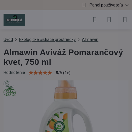
Panel používateľa
Úvod
Ekologické čistiace prostriedky
Almawin
Almawin Aviváž Pomarančový
kvet, 750 ml
Hodnotenie
5
/
5
(
1
x)