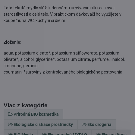
Toto tekuté mydlo slúži k dennému umývaniu rúk i celkovej
starostlivosti o celé telo. V praktickom dávkovači ho využijete v
koupeľni, na WC, kuchyni či dielni.
Zloženie:
aqua, potassium oleate*, potassium safflowerate, potassium
olivate*, alcohol, glycerine*, potassium citrate, perfume, linalool,
limonene, geraniol
coumarin. *suroviny z kontrolovaného biologického pestovania
Viac z kategórie
Prírodná BIO kozmetika
Ekologické čistiace prostriedky
Eko drogéria
BIO Mydlá
Eko prírodné MYDLO
Eko pre firmy