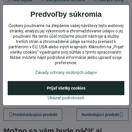
EKO tekuté mydlá
Sodasan
Eko mydlá
Predvoľby súkromia
Doplnkové informácie
Cookies používame na zlepšenie vašej návštevy tejto webovej
stránky, analýzu jej výkonnosti a zhromažďovanie údajov o jej
Kategória:
Sodasan
používaní. Na tento účel môžeme použiť nástroje a služby
tretích strán a zhromaždené údaje sa môžu preniesť k
Známky:
Vegan
partnerom v EÚ, USA alebo iných krajinách. Kliknutím na „Prijať
všetky cookies“ vyjadrujete svoj súhlas s týmto spracovaním.
Nižšie môžete nájsť podrobné informácie alebo upraviť svoje
Recenzie
0
preferencie.
Zásady ochrany osobných údajov
Recenzie
0
Prijať všetky cookies
Ukázať podrobnosti
Facebook
Twitter
Bluesky
Pinterest
Reddit
LinkedIn
WhatsApp
E-
mail
Predchádzajúci produkt
Nasledujúci produkt
Možno sa vám bude páčiť aj