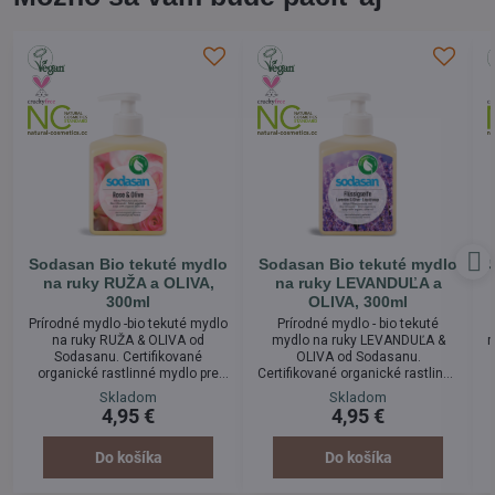
Sodasan Bio tekuté mydlo
Sodasan Bio tekuté mydlo
na ruky RUŽA a OLIVA,
na ruky LEVANDUĽA a
300ml
OLIVA, 300ml
Prírodné mydlo -bio tekuté mydlo
Prírodné mydlo - bio tekuté
na ruky RUŽA & OLIVA od
mydlo na ruky LEVANDUĽA &
m
Sodasanu. Certifikované
OLIVA od Sodasanu.
organické rastlinné mydlo pre
Certifikované organické rastlinné
jemnú starostlivosť o ruky a telo.
mydlo pre jemnú starostlivosť o
j
Skladom
Skladom
Toto jemné tekuté mydlo s
ruky a telo. Toto jemné tekuté
4,95 €
4,95 €
ružovou esenciou poskytuje
mydlo s certifikovaným
pôvabnú kvetinovú starostlivosť
organickým esenciálnym
o pokožku. Vyrobené z Bio
levanduľovým olejom poskytuje
Do košíka
Do košíka
olivového oleja.
upokojujúci zážitok. Vyrobené z
Bio olivového oleja.