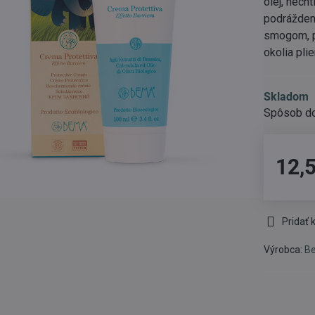
olej, nech
podráždeni
smogom, p
okolia pli
Skladom
12,
Pridať
Výrobca:
B