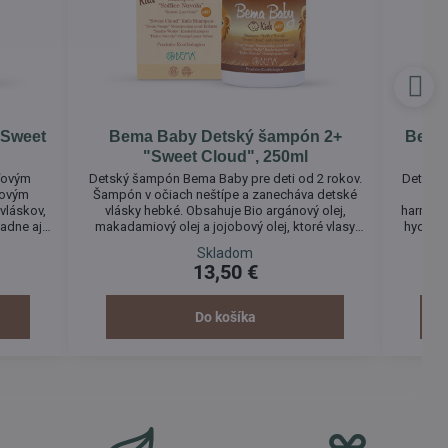
"Sweet
Bema Baby Detský šampón 2+
Bema
"Sweet Cloud", 250ml
2
ľovým
Detský šampón Bema Baby pre deti od 2 rokov.
Detská 
vovým
Šampón v očiach neštípe a zanecháva detské
det
vláskov,
vlásky hebké. Obsahuje Bio argánový olej,
harmanč
padne aj
makadamiový olej a jojobový olej, ktoré vlasy
hydratu
ložiek.
skvele ošetrujú a vyživujú zároveň.
Skladom
13,50 €
Do košíka