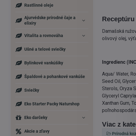
Rastlinné oleje
Ajurvédske prírodné čaje a
Receptúru 
elixíry
Damašská ružová
Vitalita a rovnováha
olivový olej, vý
Ušné a telové sviečky
Ingredienc (INC
Bylinkové vankúšiky
Aqua/ Water, Ro
Špaldové a pohankové vankúše
Seed Oil, Glyce
Sterols, Oryza S
Sviečky
Glyceryl Capryla
Xanthan Gum, To
Eko Starter Packy Naturshop
poľnohospodár
Eko darčeky
Viac z kat
Akcie a zľavy
Prírodná ko