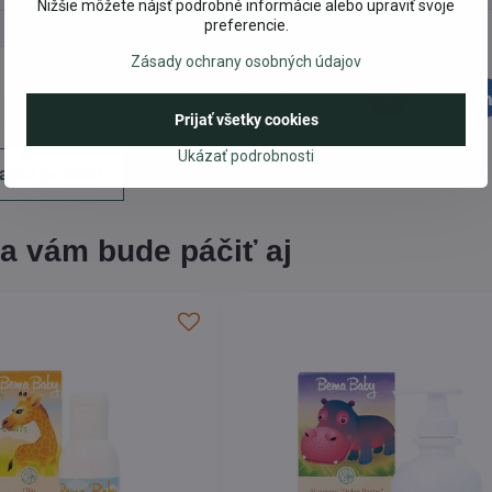
Nižšie môžete nájsť podrobné informácie alebo upraviť svoje
preferencie.
Zásady ochrany osobných údajov
Facebook
Twitter
Bluesky
Pinterest
Reddit
L
Prijať všetky cookies
Ukázať podrobnosti
ajúci produkt
a vám bude páčiť aj