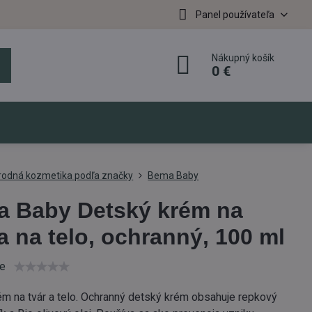
Panel používateľa
Nákupný košík
0 €
írodná kozmetika podľa značky
Bema Baby
 Baby Detský krém na
 a na telo, ochranný, 100 ml
ie
m na tvár a telo. Ochranný detský krém obsahuje repkový