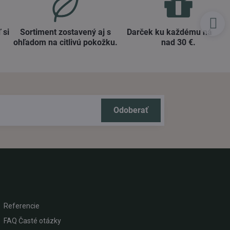
 si
Sortiment zostavený aj s
Darček ku každému nákup
ohľadom na citlivú pokožku​.
nad 30 €​.
Odoberať
Referencie
FAQ Časté otázky