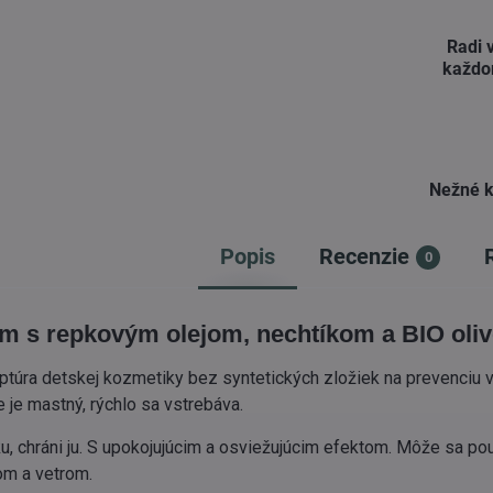
Radi 
každo
Nežné k
Popis
Recenzie
0
m s repkovým olejom, nechtíkom a BIO oli
túra detskej kozmetiky bez syntetických zložiek na prevenciu 
e je mastný, rýchlo sa vstrebáva.
u, chráni ju. S upokojujúcim a osviežujúcim efektom. Môže sa po
m a vetrom.