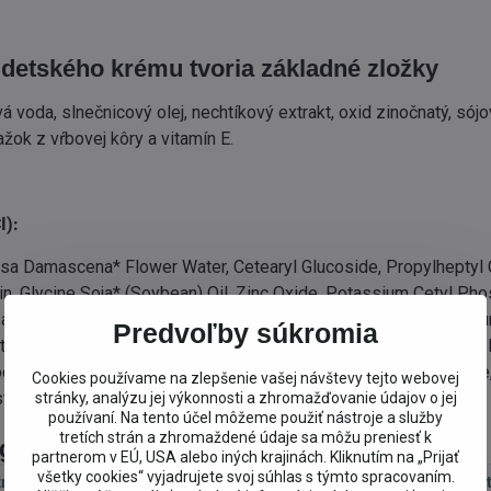
detského krému tvoria základné zložky
 voda, slnečnicový olej, nechtíkový extrakt, oxid zinočnatý, sój
ťažok z vŕbovej kôry a vitamín E.
I):
sa Damascena* Flower Water, Cetearyl Glucoside, Propylheptyl C
rin, Glycine Soja* (Soybean) Oil, Zinc Oxide, Potassium Cetyl P
ativa (Rice) Germ Oil, Dicaprylyl Carbonate, Magnesium Aluminium 
Predvoľby súkromia
te, Butyrospermum Parkii* (Shea) butter, Olea Europaea* (Olive) Frui
copherol. Benzyl Alcohol, Sodium Benzoate, Potassium Sorbate,
Cookies používame na zlepšenie vašej návštevy tejto webovej
stva
stránky, analýzu jej výkonnosti a zhromažďovanie údajov o jej
používaní. Na tento účel môžeme použiť nástroje a služby
tretích strán a zhromaždené údaje sa môžu preniesť k
egórie
partnerom v EÚ, USA alebo iných krajinách. Kliknutím na „Prijať
všetky cookies“ vyjadrujete svoj súhlas s týmto spracovaním.
zmetika podľa značky
Prírodná BIO kozmetika
Eko pre det