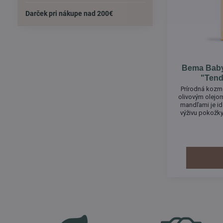
Darček pri nákupe nad 200€
Bema Baby 
"Tend
Prírodná kozmet
olivovým olejo
mandľami je ide
výživu pokožky
používa