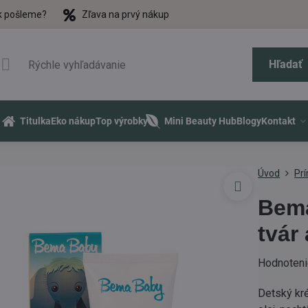
k pošleme?
Zľava na prvý nákup
Hľadať
Titulka
Eko nákup
Top výrobky
Mini Beauty Hub
Blogy
Kontakt
Úvod
Pr
Bema
tvár
Hodnoten
Detský kré