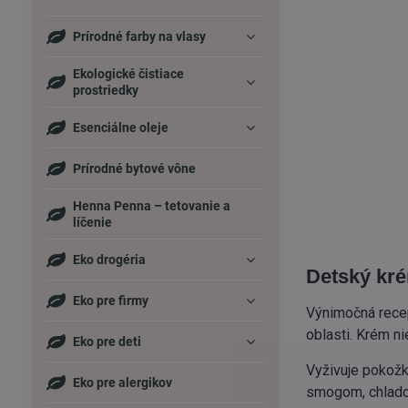
Prírodné farby na vlasy
Ekologické čistiace
prostriedky
Esenciálne oleje
Prírodné bytové vône
Henna Penna – tetovanie a
líčenie
Eko drogéria
Detský kré
Eko pre firmy
Výnimočná recep
oblasti. Krém ni
Eko pre deti
Vyživuje pokožk
Eko pre alergikov
smogom, chlado