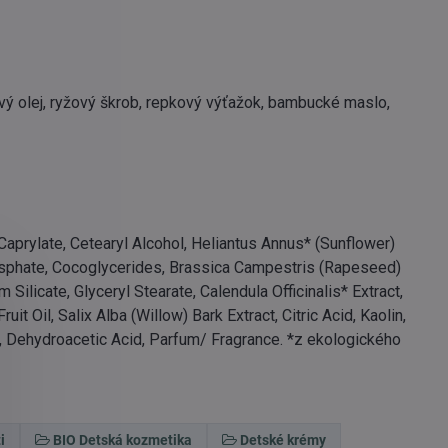
ový olej, ryžový škrob, repkový výťažok, bambucké maslo,
aprylate, Cetearyl Alcohol, Heliantus Annus* (Sunflower)
hosphate, Cocoglycerides, Brassica Campestris (Rapeseed)
Silicate, Glyceryl Stearate, Calendula Officinalis* Extract,
t Oil, Salix Alba (Willow) Bark Extract, Citric Acid, Kaolin,
 Dehydroacetic Acid, Parfum/ Fragrance.
*z ekologického
i
BIO Detská kozmetika
Detské krémy