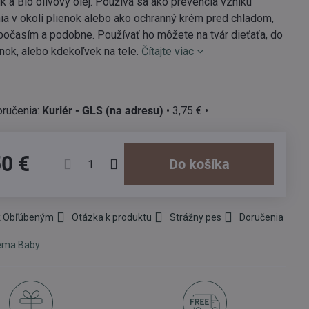
tík a Bio olivový olej. Používa sa ako prevencia vzniku
a v okolí plienok alebo ako ochranný krém pred chladom,
očasím a podobne. Používať ho môžete na tvár dieťaťa, do
enok, alebo kdekoľvek na tele.
Čítajte viac
Kuriér - GLS (na adresu)
•
3,75 €
•
50 €
Do košíka
 k Obľúbeným
Otázka k produktu
Strážny pes
Doručenia
ema Baby