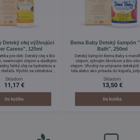
Detský olej výživujúci
Bema Baby Detský šampón 
er Caress", 125ml
Bath", 250ml
ika pre deti. Detský olej s Bio
Detský šampón Bema Baby s mand
m, neemovým olejom a sladkými
olejom, ryžovým škrobom a Bio oli
álny ľahký olej na hydratáciu a
olejom. Vhodný na umývanie detských 
 dieťaťa. Rýchlo sa vstrebáva a
tela alebo ako prísada do kúpeľa, prí
 sa najlepšie po kúpeli.
mydlo. Vyrobený z čisto prírodných z
Skladom
Skladom
11,17 €
13,50 €
Do košíka
Do košíka