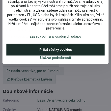
Fragrance (Parfum)**, Limonene**, Linalool**, Citronellol**,
stránky, analýzu jej výkonnosti a zhromažďovanie údajov o jej
používaní. Na tento účel môžeme použiť nástroje a služby
Geraniol**, Citral**
tretích strán a zhromaždené údaje sa môžu preniesť k
partnerom v EÚ, USA alebo iných krajinách. Kliknutím na „Prijať
* ingredients from certified organic agriculture ** from natural
všetky cookies“ vyjadrujete svoj súhlas s týmto spracovaním.
essential oils
Nižšie môžete nájsť podrobné informácie alebo upraviť svoje
preferencie.
Viac z kategórie
Zásady ochrany osobných údajov
Prírodná kozmetika podľa značky
Prírodná BIO kozmetika
Lavera
Prijať všetky cookies
BIO pleťové vody
BIO pre všetky typy pleti
Ukázať podrobnosti
BIO pre citlivú alergickú pleť
Basis Sensitive, pre celú rodinu
Pleťová kozmetika Lavera
Doplnkové informácie
Kategória:
Basis Sensitive, pre celú rodinu
Známky:
Vegan, NATRUE, BIO organic