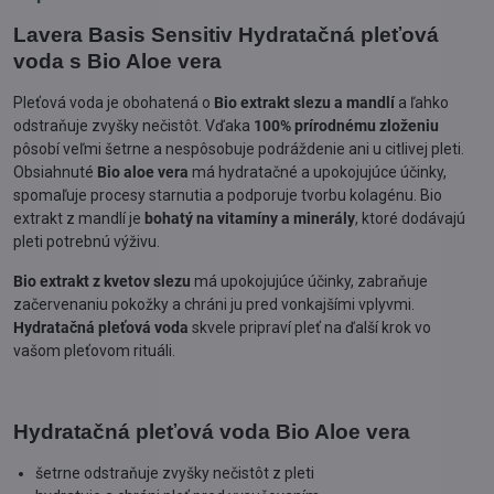
Lavera Basis Sensitiv Hydratačná pleťová
voda s Bio Aloe vera
Pleťová voda je obohatená o
Bio extrakt slezu a mandlí
a ľahko
odstraňuje zvyšky nečistôt. Vďaka
100% prírodnému zloženiu
pôsobí veľmi šetrne a nespôsobuje podráždenie ani u citlivej pleti.
Obsiahnuté
Bio aloe vera
má hydratačné a upokojujúce účinky,
spomaľuje procesy starnutia a podporuje tvorbu kolagénu. Bio
extrakt z mandlí je
bohatý na vitamíny a minerály
, ktoré dodávajú
pleti potrebnú výživu.
Bio extrakt z kvetov slezu
má upokojujúce účinky, zabraňuje
začervenaniu pokožky a chráni ju pred vonkajšími vplyvmi.
Hydratačná pleťová voda
skvele pripraví pleť na ďalší krok vo
vašom pleťovom rituáli.
Hydratačná pleťová voda Bio Aloe vera
šetrne odstraňuje zvyšky nečistôt z pleti