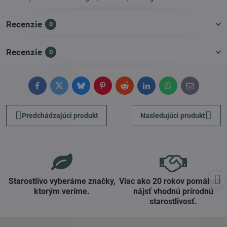
Recenzie
0
Recenzie
0
Facebook
Twitter
Bluesky
Pinterest
Reddit
LinkedIn
WhatsApp
E-
mail
Predchádzajúci produkt
Nasledujúci produkt
Starostlivo vyberáme značky,
Viac ako 20 rokov pomáham
ktorým veríme​.
nájsť vhodnú prírodnú
starostlivosť​.