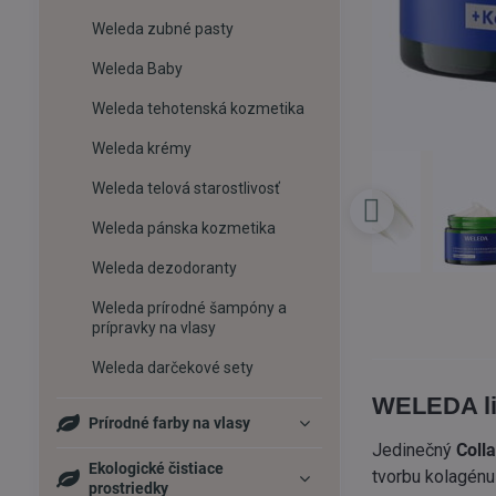
Weleda zubné pasty
Weleda Baby
Weleda tehotenská kozmetika
Weleda krémy
Weleda telová starostlivosť
Weleda pánska kozmetika
Weleda dezodoranty
Weleda prírodné šampóny a
prípravky na vlasy
Weleda darčekové sety
WELEDA li
Prírodné farby na vlasy
Jedinečný
Coll
Ekologické čistiace
tvorbu kolagénu
prostriedky