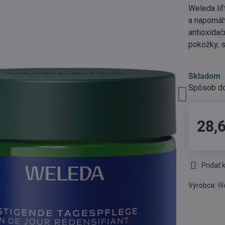
Weleda lif
a napomáh
antioxidač
pokožky, s
Skladom
28,
Pridať
Výrobca:
W