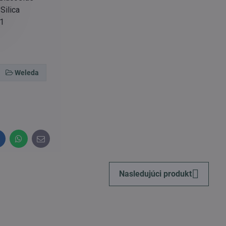
Silica
 1
Weleda
inkedIn
WhatsApp
E-
mail
Nasledujúci produkt