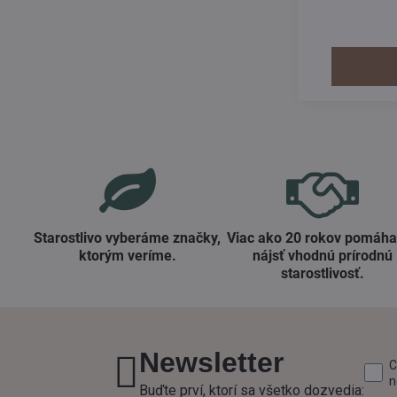
kolagénu a n
vrásky. Až 88 %
Starostlivo vyberáme značky,
Viac ako 20 rokov pomáh
ktorým veríme​.
nájsť vhodnú prírodnú
starostlivosť​.
Newsletter
C
n
Buďte prví, ktorí sa všetko dozvedia: