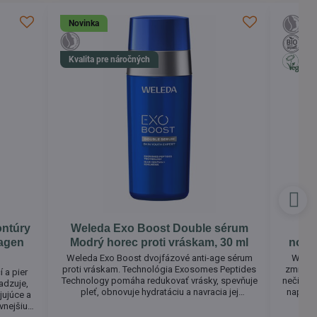
Novinka
Kvalita pre náročných
ontúry
Weleda Exo Boost Double sérum
Wel
lagen
Modrý horec proti vráskam, 30 ml
normá
Weleda Exo Boost dvojfázové anti-age sérum
Weleda
proti vráskam. Technológia Exosomes Peptides
zmiešan
 a pier
Technology pomáha redukovať vrásky, spevňuje
nečisto
adzuje,
pleť, obnovuje hydratáciu a navracia jej
napnut
jujúce a
mladistvý vzhľad. Sérum kombinuje COLLAGEN+
aloe 
vnejšiu
ACTIVE COMPLEX z bio modrého horca, bio
hydrat