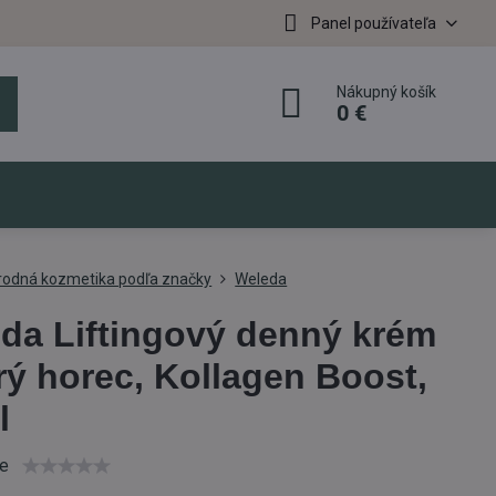
Panel používateľa
Nákupný košík
0 €
írodná kozmetika podľa značky
Weleda
da Liftingový denný krém
ý horec, Kollagen Boost,
l
ie