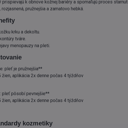
ý prispievajú k obnove kožnej bariéry a spomaľujú proces starnut
, rozjasnená, pružnejšia a zamatovo hebká.
efity
ožku krku a dekoltu.
ontúry tváre.
ejavy menopauzy na pleti.
tovanie
e: pleť je pružnejšia**
5 žien, aplikácia 2x denne počas 4 týždňov
: pleť pôsobí pevnejšie**
5 žien, aplikácia 2x denne počas 4 týždňov
andardy kozmetiky