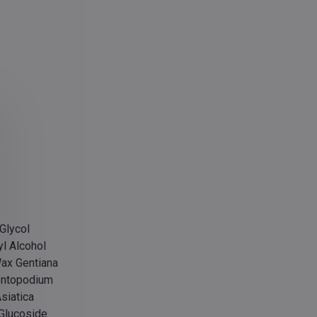
 Glycol
l Alcohol
Wax Gentiana
eontopodium
siatica
 Glucoside