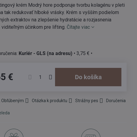
tingový krém Modrý hore podporuje tvorbu kolagénu v pleti
a tak redukovať hlboké vrásky. Krém s vyšším podielom
ných extraktov na zlepšenie hydratácie a rozjasnenia
 viditeľným účinkom pre lifting.
Čítajte viac
Kuriér - GLS (na adresu)
•
3,75 €
•
65 €
Do košíka
 k Obľúbeným
Otázka k produktu
Strážny pes
Doručenia
eleda