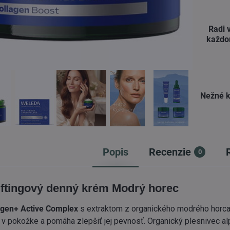
Radi 
každo
Nežné k
Popis
Recenzie
0
ftingový denný krém Modrý horec
agen+ Active Complex
s extraktom z organického modrého horca
 v pokožke a pomáha zlepšiť jej pevnosť. Organický plesnivec al