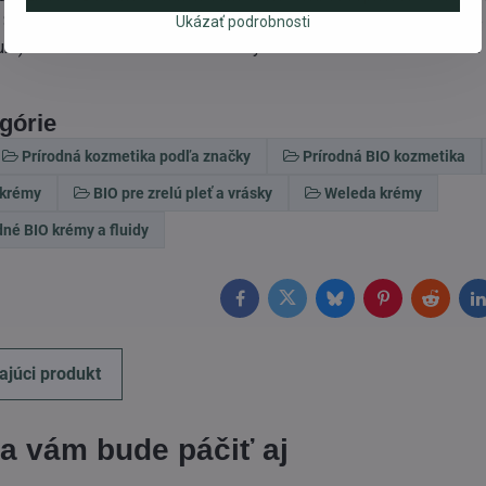
 Sorbitan Olivate Glyceryl Caprylate Sodium Stearoyl Gluatamate 
Ukázať podrobnosti
um) 1 Limonene 1 Linalool 1 Benzyl Benzoate 1 Geraniol 1 Citral
egórie
Prírodná kozmetika podľa značky
Prírodná BIO kozmetika
 krémy
BIO pre zrelú pleť a vrásky
Weleda krémy
né BIO krémy a fluidy
Facebook
Twitter
Bluesky
Pinterest
Reddit
L
ajúci produkt
a vám bude páčiť aj