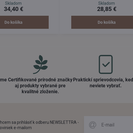
pleť a jemnejšie vrásky. 82 % žien v 
Skladom
Skladom
apomáha tak redukovať hlboké
potvrdilo viditeľne pevnejšiu pleť oko
34,40 €
28,85 €
 žien v teste pozorovalo úbytok
hlbokých vrások.
Do košíka
Do košíka
ame
Certifikované prírodné značky
Praktickí sprievodcovia, keď
aj produkty vybrané pre
neviete vybrať​.
kvalitné zloženie​.
hcem sa prihlásiť k odberu NEWSLETTRA -
oviniek e-mailom