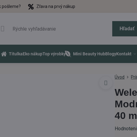
k pošleme?
Zľava na prvý nákup
Hľadať
Titulka
Eko nákup
Top výrobky
Mini Beauty Hub
Blogy
Kontakt
Úvod
Pr
Wele
Modr
40 m
Hodnoten