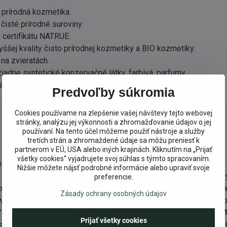
 prírodná kozmetika.
čisté prírodné suroviny.
 certifikátu NATRUE.
yššej kvality čisto prírodnej kozmetiky a BIO kozmetiky.
na zvieratách.
iadne syntetické konzervačné látky, farbivá, parfumy.
átky na báze minerálnych olejov vyrábaných z ropy.
Predvoľby súkromia
Cookies používame na zlepšenie vašej návštevy tejto webovej
stránky, analýzu jej výkonnosti a zhromažďovanie údajov o jej
používaní. Na tento účel môžeme použiť nástroje a služby
tretích strán a zhromaždené údaje sa môžu preniesť k
partnerom v EÚ, USA alebo iných krajinách. Kliknutím na „Prijať
všetky cookies“ vyjadrujete svoj súhlas s týmto spracovaním.
cerin Olea Europaea (Olive) Fruit Oil Slnečnicový olej Pentylene
Nižšie môžete nájsť podrobné informácie alebo upraviť svoje
arkii (Shea) Butter Ricinus Communis (Castor) Seed Oil Ceteary
preferencie.
ol Plukenetia Volubilis Seed Oil Copernicia Cerifera (Carnauba) 
Zásady ochrany osobných údajov
wer/Leaf/Stem Extract Gentiana Acaulis Flower/Leaf Extract L
Leaf/Stem Extract Olea Europeae (Olive) Leaf Extract Centella A
Prijať všetky cookies
m Extract Betaine Xanthan Gum Citric Acid Tocopherol Cetearyl