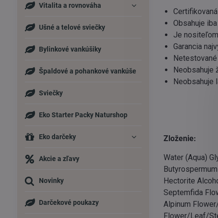
Vitalita a rovnováha
Certifikovaná
Obsahuje iba 
Ušné a telové sviečky
Je nositeľom
Garancia najv
Bylinkové vankúšiky
Netestované 
Neobsahuje ž
Špaldové a pohankové vankúše
Neobsahuje l
Sviečky
Eko Starter Packy Naturshop
Eko darčeky
Zloženie:
Water (Aqua) Gly
Akcie a zľavy
Butyrospermum P
Hectorite Alcoh
Novinky
Septemfida Flo
Darčekové poukazy
Alpinum Flower/
Flower/Leaf/Ste