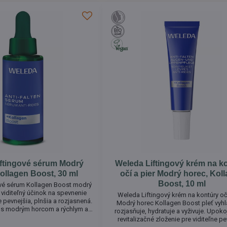
ftingové sérum Modrý
Weleda Liftingový krém na k
ollagen Boost, 30 ml
očí a pier Modrý horec, Kol
Boost, 10 ml
ové sérum Kollagen Boost modrý
 viditeľný účinok na spevnenie
Weleda Liftingový krém na kontúry očí
e pevnejšia, plnšia a rozjasnená.
Modrý horec Kollagen Boost pleť vyhl
 s modrým horcom a rýchlym a
rozjasňuje, hydratuje a vyživuje. Upoko
inkom pre lifting, hydratáciu a
revitalizačné zloženie pre viditeľne pe
eti. Podporuje v pleti tvorbu