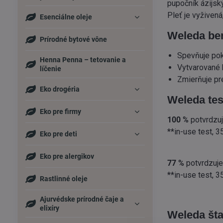
pupočník ázijsk
Pleť je vyživená
Esenciálne oleje
Weleda ben
Prírodné bytové vône
Spevňuje pok
Henna Penna – tetovanie a
Vytvarované k
líčenie
Zmierňuje pr
Eko drogéria
Weleda tes
Eko pre firmy
100 %
potvrdzuj
**in-use test, 3
Eko pre deti
Eko pre alergikov
77 %
potvrdzuje
**in-use test, 3
Rastlinné oleje
Ajurvédske prírodné čaje a
elixíry
Weleda št