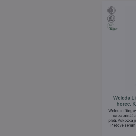
Weleda Li
horec, K
Weleda lifting
horec prináša
pleti. Pokožka j
Pleťové sérum
viditeľným úč
spevnenie pl