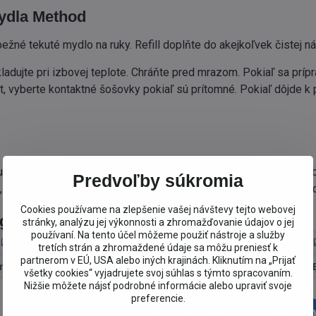
ydla Method
bežné tekuté mydlo na ruky. Refill doplňte do akejkoľvek čistej
ladujte pri izbovej teplote. Chráňte pred mrazom. Pokiaľ sa príp
, vyberte kontaktné šošovky pokiaľ sú prítomné. Pokiaľ dôjde k pr
uryl sulfate, coco-glucoside, sodium benzoate, cocamidopropyl be
Predvoľby súkromia
 glycerin, linalool, sodium citrate, tocopheryl acetate, aloe barba
Cookies používame na zlepšenie vašej návštevy tejto webovej
egórie
stránky, analýzu jej výkonnosti a zhromažďovanie údajov o jej
používaní. Na tento účel môžeme použiť nástroje a služby
Prírodná BIO kozmetika
Ekologické čistiace prostriedky
tretích strán a zhromaždené údaje sa môžu preniesť k
partnerom v EÚ, USA alebo iných krajinách. Kliknutím na „Prijať
mydlá
Eko mydlá
Method
Ekonomické VEĽKÉ BAL
všetky cookies“ vyjadrujete svoj súhlas s týmto spracovaním.
Nižšie môžete nájsť podrobné informácie alebo upraviť svoje
preferencie.
Facebook
Twitter
Bluesky
Pinterest
Reddit
L