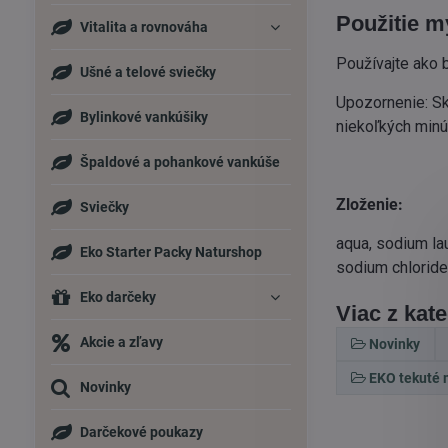
Použitie m
Vitalita a rovnováha
Používajte ako 
Ušné a telové sviečky
Upozornenie: Sk
Bylinkové vankúšiky
niekoľkých minút
Špaldové a pohankové vankúše
Zloženie:
Sviečky
aqua, sodium la
Eko Starter Packy Naturshop
sodium chloride,
Eko darčeky
Viac z kat
Akcie a zľavy
Novinky
EKO tekuté 
Novinky
Darčekové poukazy