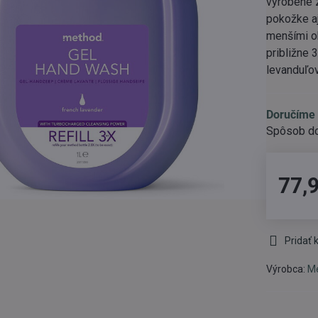
vyrobené z
pokožke aj
menšími o
približne 
levanduľo
Doručíme 
77,
Pridať
Výrobca:
M