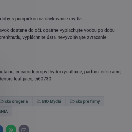
 nádoby s pumpičkou na dávkovanie mydla.
ravok dostane do očí, opatrne vyplachujte vodou po dobu
ehltnutiu, vypláchnite ústa, nevyvolávajte zvracanie.
taine, cocamidopropyl hydroxysultaine, parfum, citric acid,
densis leaf juice, ci60730
Eko drogéria
BIO Mydlá
Eko pre firmy
ENIA
inkedIn
WhatsApp
E-