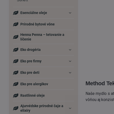
Sonett
Esenciálne oleje
Prírodné bytové vône
Henna Penna – tetovanie a
líčenie
Eko drogéria
Eko pre firmy
Eko pre deti
Method Teku
Eko pre alergikov
Naše mydlo s at
Rastlinné oleje
vôňou aj konzis
Ajurvédske prírodné čaje a
elixíry