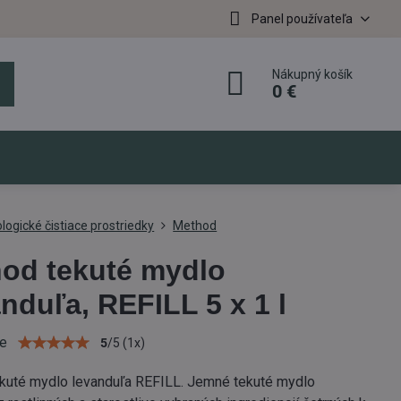
Panel používateľa
Nákupný košík
0 €
logické čistiace prostriedky
Method
od tekuté mydlo
nduľa, REFILL 5 x 1 l
ie
5
/
5
(
1
x)
kuté mydlo levanduľa REFILL. Jemné tekuté mydlo