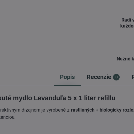
Radi 
každo
Nežné k
Popis
Recenzie
0
té mydlo Levanduľa 5 x 1 liter refillu
raktívnym dizajnom je vyrobené z
rastlinných + biologicky rozlo
tenciou.