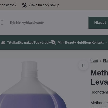
k pošleme?
Zľava na prvý nákup
Hľadať
Titulka
Eko nákup
Top výrobky
Mini Beauty Hub
Blogy
Kontakt
Úvod
Eko
Meth
Leva
Hodnoten
Method te