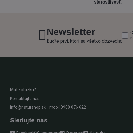
starostlivosť​.
Newsletter
C
n
Buďte prví, ktorí sa všetko dozvedia:
Máte otázku?
Kontaktujte nás:
info@naturshop.sk
mobil
0908 076 622
Sledujte nás