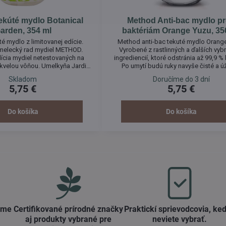
kúté mydlo Botanical
Method Anti-bac mydlo pr
arden, 354 ml
baktériám Orange Yuzu, 35
é mydlo z limitovanej edície.
Method anti-bac tekuté mydlo Orang
umelecký rad mydiel METHOD.
Vyrobené z rastlinných a ďalších vyb
ícia mydiel netestovaných na
ingrediencií, ktoré odstránia až 99,9 % 
skvelou vôňou. Umelkyňa Jardin
Po umytí budú ruky navyše čisté a 
 krásny obal mydla. Vôňa ľalií,
voňavé. Vyskúšate nové mydlo Method
Skladom
Doručíme do 3 dní
, bambusu a bujného machu vás
5,75 €
5,75 €
enechajte si ujsť túto naozaj
dinečnú príležitosť!
Do košíka
Do košíka
ame
Certifikované prírodné značky
Praktickí sprievodcovia, keď
aj produkty vybrané pre
neviete vybrať​.