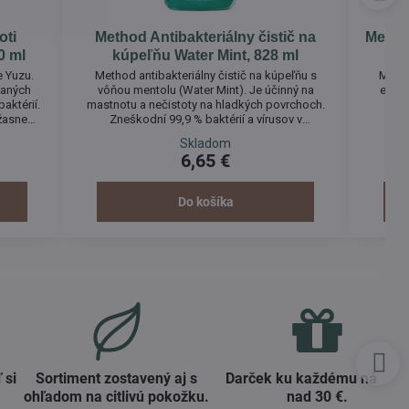
oti
Method Antibakteriálny čistič na
Metho
0 ml
kúpeľňu Water Mint, 828 ml
e Yuzu.
Method antibakteriálny čistič na kúpeľňu s
Metho
raných
vôňou mentolu (Water Mint). Je účinný na
elega
baktérií.
mastnotu a nečistoty na hladkých povrchoch.
Tr
úžasne
Zneškodní 99,9 % baktérií a vírusov v
 aj vy?
domácnosti.
Skladom
6,65 €
Do košíka
 si
Sortiment zostavený aj s
Darček ku každému nákup
ohľadom na citlivú pokožku​.
nad 30 €​.