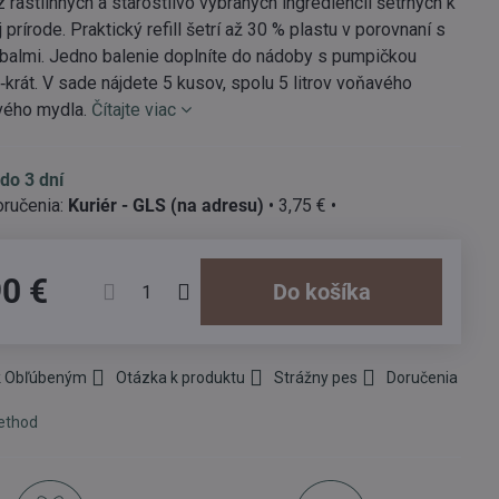
 rastlinných a starostlivo vybraných ingrediencií šetrných k
 prírode. Praktický refill šetrí až 30 % plastu v porovnaní s
balmi. Jedno balenie doplníte do nádoby s pumpičkou
3‑krát. V sade nájdete 5 kusov, spolu 5 litrov voňavého
vého mydla.
Čítajte viac
do 3 dní
Kuriér - GLS (na adresu)
•
3,75 €
•
90 €
Do košíka
 k Obľúbeným
Otázka k produktu
Strážny pes
Doručenia
ethod