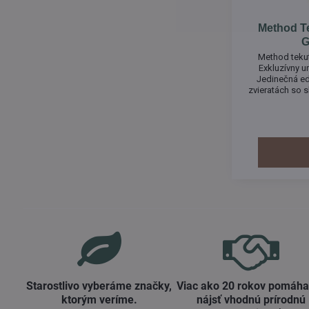
Method Te
G
Method tekut
Exkluzívny 
Jedinečná ed
zvieratách so 
Fleuri navrhla
vodného lotosu
iste očarí!N
je
Starostlivo vyberáme značky,
Viac ako 20 rokov pomáh
ktorým veríme​.
nájsť vhodnú prírodnú