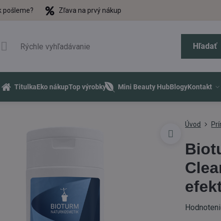
k pošleme?
Zľava na prvý nákup
Hľadať
Titulka
Eko nákup
Top výrobky
Mini Beauty Hub
Blogy
Kontakt
Úvod
Pr
Biot
Clea
efek
Hodnoten