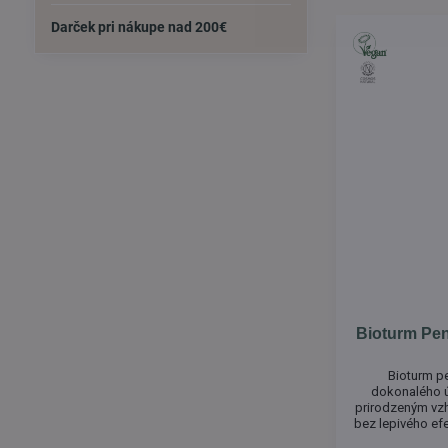
Darček pri nákupe nad 200€
Bioturm Pen
Bioturm pe
dokonalého ú
prirodzeným vzh
bez lepivého efe
negatívnymi v