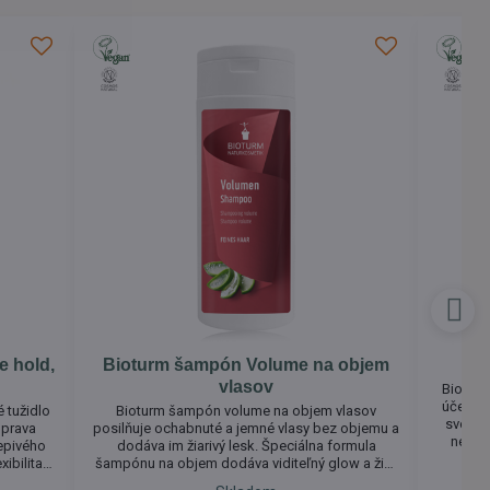
e hold,
Bioturm šampón Volume na objem
Bi
vlasov
Bioturm 
účes be
 tužidlo
Bioturm šampón volume na objem vlasov
svoju 
Úprava
posilňuje ochabnuté a jemné vlasy bez objemu a
negatí
epivého
dodáva im žiarivý lesk. Špeciálna formula
Účes 
xibilita
šampónu na objem dodáva viditeľný glow a živú
vlhkos
tvar a
energiu. Zabezpečuje vynikajúce rozčesávanie,