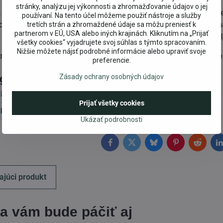
stránky, analýzu jej výkonnosti a zhromažďovanie údajov o jej
:
Aqua, Sodium Coco-Sulfate, Coco-Glucoside, Glycerin, Cellulose,
používaní. Na tento účel môžeme použiť nástroje a služby
a Kernel Oil, Lysine, Sodium Chloride, Pentylene Glycol**, Xant
tretích strán a zhromaždené údaje sa môžu preniesť k
partnerom v EÚ, USA alebo iných krajinách. Kliknutím na „Prijať
 Sodium Benzoate, Potassium Sorbate, Parfum, Limonene, Citral,
všetky cookies“ vyjadrujete svoj súhlas s týmto spracovaním.
Nižšie môžete nájsť podrobné informácie alebo upraviť svoje
trolovaného biologického pestovania **prírodné esenciálne oleje
preferencie.
egórie
Zásady ochrany osobných údajov
Prírodná kozmetika podľa značky
Prírodná BIO kozmetika
Prijať všetky cookies
 kozmetika
» BIO Šampóny
Bioturm
Ukázať podrobnosti
Facebook
Twitter
Bluesky
Pinterest
Reddit
L
ajúci produkt
a vám bude páčiť aj