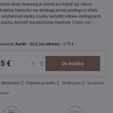
mpón deep cleansing je určený pre každý typ vlasov.
foliačné čiastočky mu dodávajú jemný peelingový efekt,
 odstraňoval všetky zvyšky nečistôt vrátane stylingových
 prachu, nečistôt a prebytočnej mastnoty.
Čítajte viac
Kuriér - GLS (na adresu)
•
3,75 €
•
75 €
Do košíka
 k Obľúbeným
Otázka k produktu
Strážny pes
Doručenia
oturm