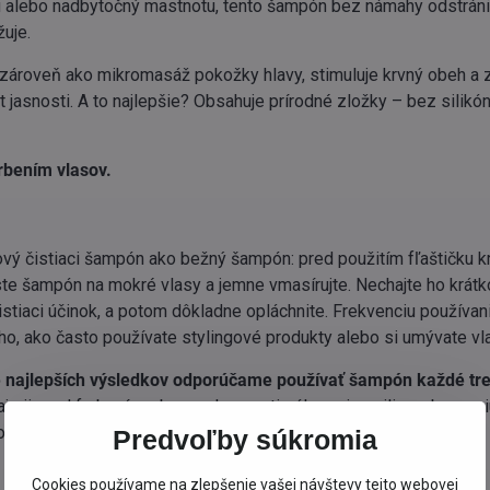
u alebo nadbytočný mastnotu, tento šampón bez námahy odstráni
žuje.
zároveň ako mikromasáž pokožky hlavy, stimuluje krvný obeh a 
t jasnosti. A to najlepšie? Obsahuje prírodné zložky – bez silikó
rbením vlasov.
ový čistiaci šampón ako bežný šampón: pred použitím fľaštičku k
ste šampón na mokré vlasy a jemne vmasírujte. Nechajte ho krátk
istiaci účinok, a potom dôkladne opláchnite. Frekvenciu používani
ho, ako často používate stylingové produkty alebo si umývate vl
e najlepších výsledkov odporúčame používať šampón každé tre
najmä pred farbením, aby sa vlasy optimálne pripravili na absorpci
it sviežosti a ľahkosti, ktorý vydrží po celý deň.
Predvoľby súkromia
Cookies používame na zlepšenie vašej návštevy tejto webovej