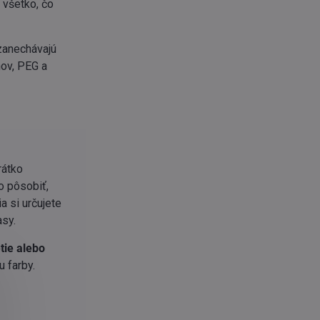
 všetko, čo
zanechávajú
nov, PEG a
rátko
o pôsobiť,
a si určujete
asy.
tie alebo
u farby.