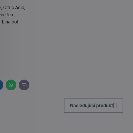
 Citric Acid,
han Gum,
 Linalool
inkedIn
WhatsApp
E-
mail
Nasledujúci produkt