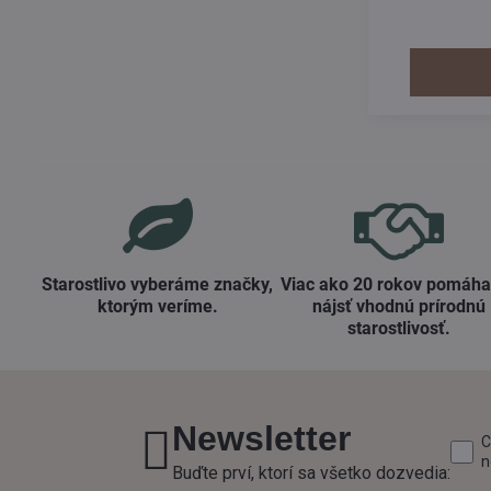
Naše penové pr
viac objemu, d
Starostlivo vyberáme značky,
Viac ako 20 rokov pomáh
ktorým veríme​.
nájsť vhodnú prírodnú
starostlivosť​.
Newsletter
C
n
Buďte prví, ktorí sa všetko dozvedia: