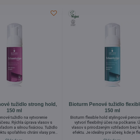
ové tužidlo strong hold,
Bioturm Penové tužidlo flexibl
150 ml
150 ml
nové tužidlo na vytvorenie
Bioturm flexible hold stylingové penové
česu. Rýchla úprava vlasov s
vytvorí flexibilný účes na počkanie. 
ľadom a silnou fixáciou. Tužidlo
vlasov s prirodzeným vzhľadom bez l
ktu spoľahlivo chráni vlasy pred
efektu. Je ideálny pre účesy, kde je fle
plyvmi vonkajšieho prostredia.
prvoradá. Dodáva vlasom prirodzený 