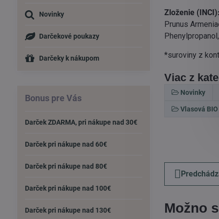
Zloženie (INCI)
Novinky
Prunus Armeniac
Phenylpropanol,
Darčekové poukazy
*suroviny z kon
Darčeky k nákupom
Viac z kat
Novinky
Bonus pre Vás
Vlasová BIO
Darček ZDARMA, pri nákupe nad 30€
Darček pri nákupe nad 60€
Darček pri nákupe nad 80€
Predchádz
Darček pri nákupe nad 100€
Možno s
Darček pri nákupe nad 130€