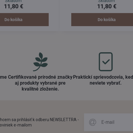
Skladom
Skladom
ostriedky dodajú vašim vlasom
objem bez lepenia alebo zaťažova
11,80 €
11,80 €
efinujú vaše kučery a podporia
váš styling.
Do košíka
Do košíka
ame
Certifikované prírodné značky
Praktickí sprievodcovia, keď
aj produkty vybrané pre
neviete vybrať​.
kvalitné zloženie​.
hcem sa prihlásiť k odberu NEWSLETTRA -
oviniek e-mailom