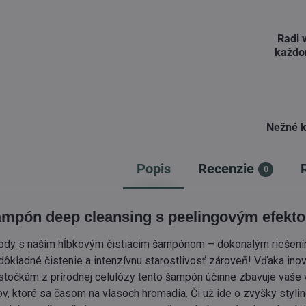
Radi 
každo
Nežné k
Popis
Recenzie
0
ampón deep cleansing s peelingovým efekt
írody s naším hĺbkovým čistiacim šampónom – dokonalým riešení
 dôkladné čistenie a intenzívnu starostlivosť zároveň! Vďaka ino
stočkám z prírodnej celulózy tento šampón účinne zbavuje vaše 
v, ktoré sa časom na vlasoch hromadia. Či už ide o zvyšky styli