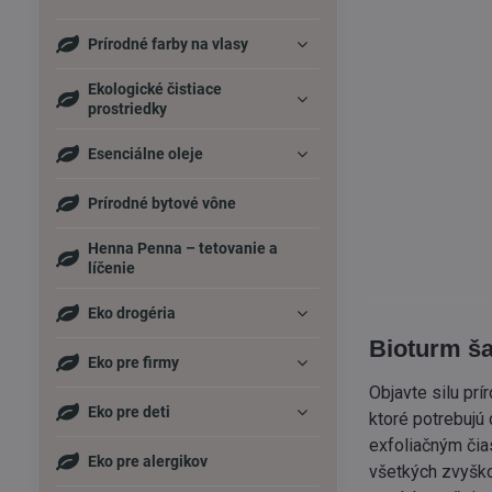
Prírodné farby na vlasy
Ekologické čistiace
prostriedky
Esenciálne oleje
Prírodné bytové vône
Henna Penna – tetovanie a
líčenie
Eko drogéria
Bioturm š
Eko pre firmy
Objavte silu pr
Eko pre deti
ktoré potrebujú
exfoliačným čia
Eko pre alergikov
všetkých zvyško