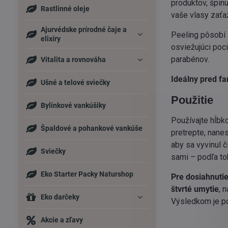
produktov, špin
Rastlinné oleje
vaše vlasy zaťa
Ajurvédske prírodné čaje a
Peeling pôsobí 
elixíry
osviežujúci poci
parabénov.
Vitalita a rovnováha
Ideálny pred fa
Ušné a telové sviečky
Použitie
Bylinkové vankúšiky
Používajte hĺbk
Špaldové a pohankové vankúše
pretrepte, nane
aby sa vyvinul č
Sviečky
sami – podľa to
Eko Starter Packy Naturshop
Pre dosiahnuti
štvrté umytie
, 
Eko darčeky
Výsledkom je poc
Akcie a zľavy