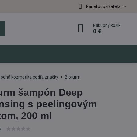
Panel používateľa
Nákupný košík
0 €
írodná kozmetika podľa značky
Bioturm
urm šampón Deep
nsing s peelingovým
tom, 200 ml
ie