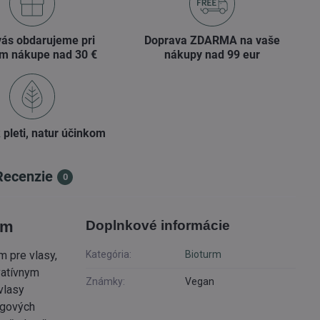
vás obdarujeme pri
Doprava ZDARMA na vaše
m nákupe nad 30 €
nákupy nad 99 eur
 pleti, natur účinkom
Recenzie
0
om
Doplnkové informácie
m pre vlasy,
Kategória:
Bioturm
vatívnym
Známky:
Vegan
vlasy
ngových