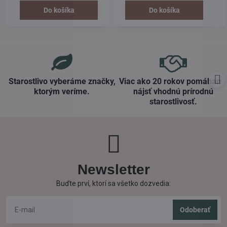
Jemná receptúra pokožku zvlášť
denne ako doplnková súčasť
šetrne čistí a chráni pred stratou
čistenia a starostlivosti. Jeho
Do košíka
Do košíka
vlhkosti.
účinok je regeneračný,
upokojujúci a intenzívne
hydratačný.
Starostlivo vyberáme značky,
Viac ako 20 rokov pomáham
ktorým veríme​.
nájsť vhodnú prírodnú
starostlivosť​.
Newsletter
Buďte prví, ktorí sa všetko dozvedia:
Odoberať