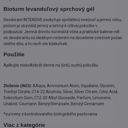
Bioturm levanduľový sprchový gél
Deodorant INTENSIVE poskytuje spoľahlivú sviežosť a jemnú vôňu,
pričom je obzvlášť jemný a šetrný k citlivej pokožke v
podpazuší. Jemná drevito-korenistá vôňa a praktické balenie roll-
on deodorantu sú ideálnym riešením na docielenie sviežosti počas
celého dňa, a to nech ste kdekoľvek.
Použitie
Aplikujte niekoľkokrát denne na čistú, suchú pokožku.
Zloženie (INCI):
AAqua, Ammonium Alum, Squalane, Glycerin,
Triethyl Citrate, C14-22 Alcohols, Silver, Silver Citrate, Citric Acid,
Sclerotium Gum, C12-20 Alkyl Glucoside, Parfum, Limonene,
Linalool, Coumarin, Benzyl Benzoate, Benzyl Cinnamate
*suroviny z kontrolovaného biologického pestovania
Viac z kategórie