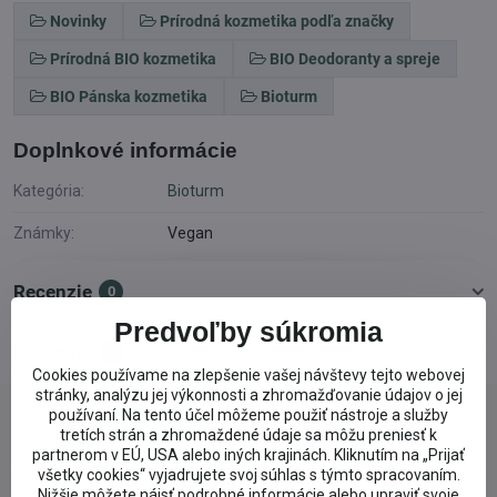
Novinky
Prírodná kozmetika podľa značky
Prírodná BIO kozmetika
BIO Deodoranty a spreje
BIO Pánska kozmetika
Bioturm
Doplnkové informácie
Kategória:
Bioturm
Známky:
Vegan
Recenzie
0
Predvoľby súkromia
Recenzie
0
Cookies používame na zlepšenie vašej návštevy tejto webovej
stránky, analýzu jej výkonnosti a zhromažďovanie údajov o jej
používaní. Na tento účel môžeme použiť nástroje a služby
Facebook
Twitter
Bluesky
Pinterest
Reddit
LinkedIn
WhatsApp
E-
tretích strán a zhromaždené údaje sa môžu preniesť k
mail
partnerom v EÚ, USA alebo iných krajinách. Kliknutím na „Prijať
všetky cookies“ vyjadrujete svoj súhlas s týmto spracovaním.
Predchádzajúci produkt
Nasledujúci produkt
Nižšie môžete nájsť podrobné informácie alebo upraviť svoje