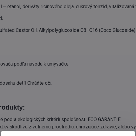
l – etanol, deriváty ricínového oleja, cukrový tenzid, vitalizovaná
I:
Sulfated Castor Oil, Alkylpolyglucoside C8–C16 (Coco Glucoside)
kovača podľa návodu k umývačke.
dosahu detí! Chráňte oči.
odukty:
ané podľa ekologických kritérií spoločnosti ECO GARANTIE
ožky škodlivé životnému prostrediu, ohrozujúce zdravie, alebo v