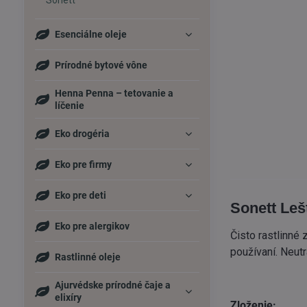
Sonett
Esenciálne oleje
Prírodné bytové vône
Henna Penna – tetovanie a
líčenie
Eko drogéria
Eko pre firmy
Eko pre deti
Sonett Leš
Eko pre alergikov
Čisto rastlinné
používaní. Neutr
Rastlinné oleje
Ajurvédske prírodné čaje a
elixíry
Zloženie: