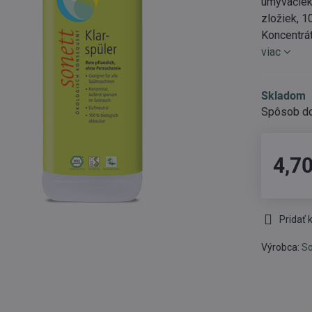
umývačiek 
zložiek, 
Koncentrát
viac
Skladom
4,70
Pridať
Výrobca:
So