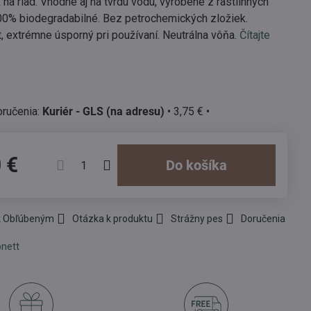
na riad. Vhodné aj na tvrdú vodu, vyrobené z rastlinných
100% biodegradabilné. Bez petrochemických zložiek.
, extrémne úsporný pri používaní. Neutrálna vôňa.
Čítajte
Kuriér - GLS (na adresu)
•
3,75 €
•
 €
Do košíka
 k Obľúbeným
Otázka k produktu
Strážny pes
Doručenia
nett