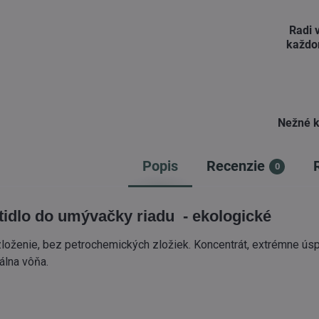
Radi 
každo
Nežné k
Popis
Recenzie
0
tidlo do umývačky riadu - ekologické
 zloženie, bez petrochemických zložiek. Koncentrát, extrémne úsp
álna vôňa.