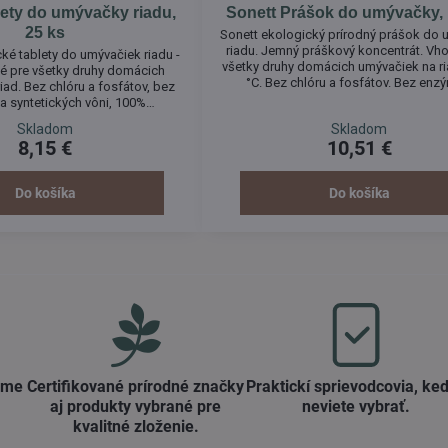
lety do umývačky riadu,
Sonett Prášok do umývačky, 
25 ks
Sonett ekologický prírodný prášok do
riadu. Jemný práškový koncentrát. Vh
ké tablety do umývačiek riadu -
všetky druhy domácich umývačiek na ri
é pre všetky druhy domácich
°C. Bez chlóru a fosfátov. Bez enz
iad. Bez chlóru a fosfátov, bez
petrochemických zložiek a vôni. 
 syntetických vôni, 100%
biodegradabilné. Sonett Prášok do u
né. Tablety bez obsahu chlóru,
Skladom
Skladom
neobsahuje agresívne chlór obsahujúce 
átov, enzýmov a vôní.
8,15 €
10,51 €
fosfáty, syntetické prostriedky na str
enzýmy ap. Napriek tomu zvláda skvelo aj
Do košíka
Do košíka
ame
Certifikované prírodné značky
Praktickí sprievodcovia, keď
aj produkty vybrané pre
neviete vybrať​.
kvalitné zloženie​.