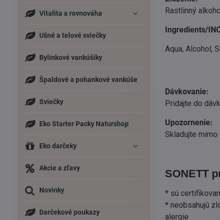
Rastlinný alkoho
Vitalita a rovnováha
Ingredients/INC
Ušné a telové sviečky
Aqua, Alcohol, 
Bylinkové vankúšiky
Špaldové a pohankové vankúše
Dávkovanie:
Sviečky
Pridajte do dáv
Upozornenie:
Eko Starter Packy Naturshop
Skladujte mimo 
Eko darčeky
Akcie a zľavy
SONETT pr
Novinky
* sú certifikov
* neobsahujú zl
Darčekové poukazy
alergie