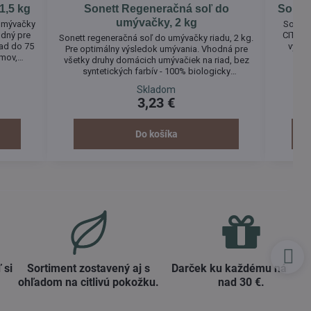
1,5 kg
Sonett Regeneračná soľ do
Sonett
umývačky, 2 kg
 umývačky
Sonett 
odný pre
CITRÓN
Sonett regeneračná soľ do umývačky riadu, 2 kg.
ad do 75
výdat
Pre optimálny výsledok umývania. Vhodná pre
ýmov,
100
všetky druhy domácich umývačiek na riad, bez
100%
dávk
syntetických farbív - 100% biologicky
mývačky
balenia
degradabilná.
Skladom
bielidlá,
3,23 €
iebro,
 silné...
Do košíka
 si
Sortiment zostavený aj s
Darček ku každému nákup
ohľadom na citlivú pokožku​.
nad 30 €​.