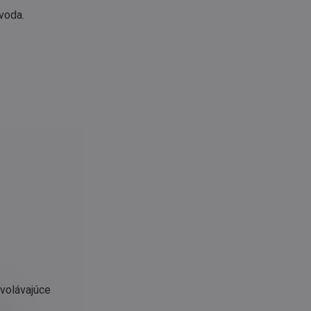
 voda.
yvolávajúce