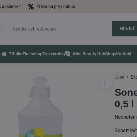
k pošleme?
Zľava na prvý nákup
Hľadať
Titulka
Eko nákup
Top výrobky
Mini Beauty Hub
Blogy
Kontakt
Úvod
Eko
Sone
0,5 l
Hodnoten
Sonett leš