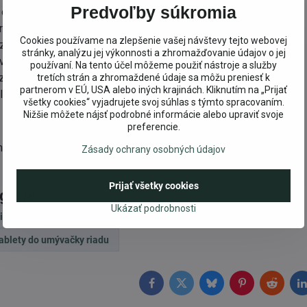
Predvoľby súkromia
 citlivú pokožku – sú 100% biodegradabilné
oviny z ropy, syntetické konzervanty, vône a farbivá
Cookies používame na zlepšenie vašej návštevy tejto webovej
zými a fosfáty
stránky, analýzu jej výkonnosti a zhromažďovanie údajov o jej
oviny z bio dynamického, alebo ekologického pestovania
používaní. Na tento účel môžeme použiť nástroje a služby
lizovanú vodu
tretích strán a zhromaždené údaje sa môžu preniesť k
partnerom v EÚ, USA alebo iných krajinách. Kliknutím na „Prijať
lovateľné.
všetky cookies“ vyjadrujete svoj súhlas s týmto spracovaním.
Nižšie môžete nájsť podrobné informácie alebo upraviť svoje
preferencie.
mecku.
Zásady ochrany osobných údajov
Prijať všetky cookies
egórie
Ukázať podrobnosti
istiace prostriedky
Sonett
Eko prípravky na RIAD
tablety do umývačky riadu
Facebook
Twitter
Bluesky
Pinterest
Reddit
L