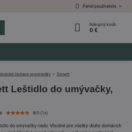
Panel používateľa
Nákupný košík
0 €
logické čistiace prostriedky
Sonett
tt Leštidlo do umývačky,
ie
5
/
5
(
1
x)
tidlo do umývačky riadu. Vhodné pre všetky druhy domácich