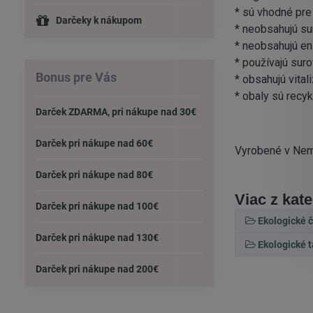
* sú vhodné pre
Darčeky k nákupom
* neobsahujú sur
* neobsahujú en
* používajú sur
Bonus pre Vás
* obsahujú vita
* obaly sú recyk
Darček ZDARMA, pri nákupe nad 30€
Darček pri nákupe nad 60€
Vyrobené v Ne
Darček pri nákupe nad 80€
Viac z kat
Darček pri nákupe nad 100€
Ekologické č
Darček pri nákupe nad 130€
Ekologické 
Darček pri nákupe nad 200€