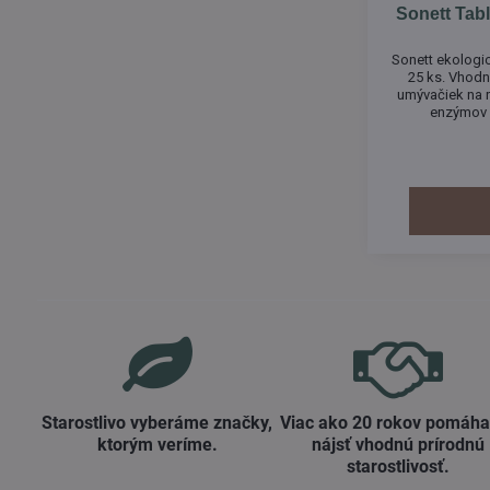
Sonett Tab
Sonett ekologic
25 ks. Vhodn
umývačiek na r
enzýmov a
biodegradabil
fosf
Starostlivo vyberáme značky,
Viac ako 20 rokov pomáh
ktorým veríme​.
nájsť vhodnú prírodnú
starostlivosť​.