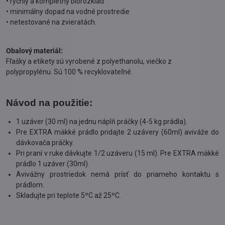
• rýchly a kompletný biorozklad
• minimálny dopad na vodné prostredie
• netestované na zvieratách.
Obalový materiál:
Fľašky a etikety sú vyrobené z polyethanolu, viečko z
polypropylénu. Sú 100 % recyklovateľné.
Návod na použitie:
1 uzáver (30 ml) na jednu náplň práčky (4-5 kg prádla).
Pre EXTRA mäkké prádlo pridajte 2 uzávery (60ml) aviváže do
dávkovača práčky.
Pri praní v ruke dávkujte 1/2 uzáveru (15 ml). Pre EXTRA mäkké
prádlo 1 uzáver (30ml).
Avivážny prostriedok nemá prísť do priameho kontaktu s
prádlom.
Skladujte pri teplote 5ºC až 25ºC.