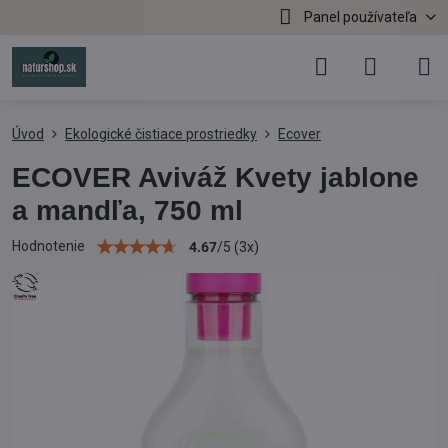
Panel používateľa
Úvod
Ekologické čistiace prostriedky
Ecover
ECOVER Aviváž Kvety jablone
a mandľa, 750 ml
Hodnotenie
4.67
/
5
(
3
x)