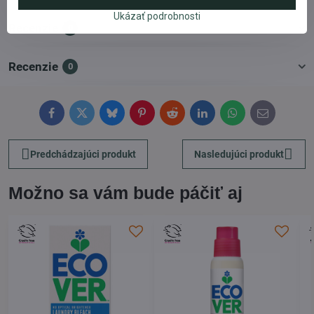
Ukázať podrobnosti
Recenzie
0
Recenzie
0
Facebook
Twitter
Bluesky
Pinterest
Reddit
LinkedIn
WhatsApp
E-
mail
Predchádzajúci produkt
Nasledujúci produkt
Možno sa vám bude páčiť aj