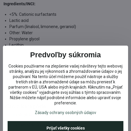
Ingredients/INCI:
<5%: Cationic surfactants
Lactic acid
Parfum (linalool, limonene, geraniol)
Other: Water
Propylene glycol
Lecithin
Magnesium chloride.
Predvoľby súkromia
Cookies používame na zlepšenie vašej návštevy tejto webovej
stránky, analýzu jej výkonnosti a zhromažďovanie údajov o jej
Aqua, rapeseed-based esterquat, lecithin, propylene
používaní. Na tento účel môžeme použiť nástroje a služby
glycol, parfum, p-anisic acid, lactic acid, magnesium,
tretích strán a zhromaždené údaje sa môžu preniesť k
chloride, linalool, limonene, geraniol
partnerom v EÚ, USA alebo iných krajinách. Kliknutím na „Prijať
všetky cookies“ vyjadrujete svoj súhlas s týmto spracovaním.
Nižšie môžete nájsť podrobné informácie alebo upraviť svoje
preferencie.
Viac z kategórie
Zásady ochrany osobných údajov
Ekologické čistiace prostriedky
Ecover
Eko prostriedky na PRANIE
Prijať všetky cookies