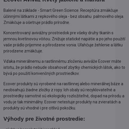
Balené na základe - Smart Green Science. Receptúra zmäkčuje
účinnými látkami z repkového oleja - bez obsahu palmového oleja.
Zmäkčuje a ošetruje prádlo prírodne.
Koncentrovaný avivážny prostriedok pre všeky druhy tkanín s
jemnou kvetinovou vôňou. Znižuje statické napätie a po jeho použití
vaše prádlo príjemne a přirodzene vonia. Uľahčuje žehlenie a látku
prirodzene zmäkčuje.
Vďaka minerálnemu a rastlinnému zloženiu aviváže Ecover máte
istotu, že prádlo nebude obsahovať zbytky chemických látok, ako to
bývá po použití konvenčných prostriedkov.
Ecover produkty sú vyrobené na rastlinnej alebo minerálnej báze a
neobsahujú žiadne zložky z ropy. Ich obaly sú recyklovateľné a
prostriedky samotné sú ekologicky rozložiteľné, dopad na prírodu a
vodu je tak minimálny. Ecover netestuje produkty na zvieratách a
produkty sú vhodné i pre citlivú pokožku.
Výhody pre životné prostredie: