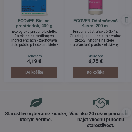
ECOVER Bieliaci
ECOVER Odstraňovač
prostriedok, 400 g
škvŕn, 200 ml
Ekologické prírodné bielidlo.
Prírodný odstraňovač škvŕn.
Založené na rastlinných
Obsahuje rastlinné a minerálne
ingredienciách • zachováva
zložky • vhodné na biele i
biele prádlo prirodzene biele •
stálofarebné prádlo • efektívny v
čistí hygienicky s pridaním
odstraňovaní škvŕn od trávy,
pracieho prášku • bez chlóru
blata, krvi a iných ťažko
Skladom
Skladom
alebo zosilovacích prísad alebo
rozpustných mastných a
v
4,19 €
6,75 €
usadenín na pokožke.
proteínových škvŕn • so
zabudovaným aplikátorom
(kefkou) • perfektný na goliere a
Do košíka
Do košíka
rukávy.
Starostlivo vyberáme značky,
Viac ako 20 rokov pomáham
ktorým veríme​.
nájsť vhodnú prírodnú
starostlivosť​.