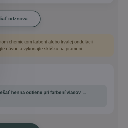
čať odznova
m chemickom farbení alebo trvalej ondulácii
tajte návod a vykonajte skúšku na prameni.
ešať henna odtiene pri farbení vlasov →