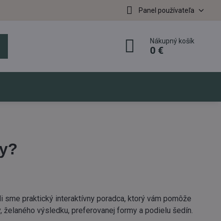
Panel používateľa
Nákupný košík
0 €
sy?
ili sme praktický interaktívny poradca, ktorý vám pomôže
, želaného výsledku, preferovanej formy a podielu šedín.