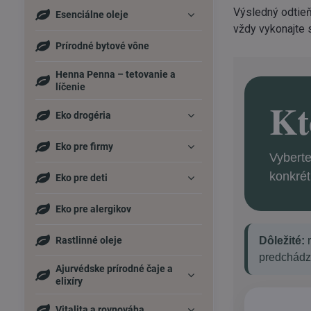
Výsledný odtieň
Esenciálne oleje
vždy vykonajte 
Prírodné bytové vône
Henna Penna – tetovanie a
líčenie
Kt
Eko drogéria
Eko pre firmy
Vyberte
konkrét
Eko pre deti
Eko pre alergikov
Rastlinné oleje
Dôležité:
r
predchádz
Ajurvédske prírodné čaje a
elixíry
Vitalita a rovnováha