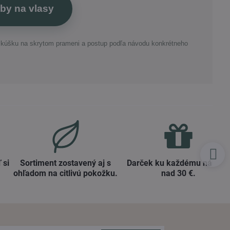
rby na vlasy
skúšku na skrytom prameni a postup podľa návodu konkrétneho
 si
Sortiment zostavený aj s
Darček ku každému nákup
ohľadom na citlivú pokožku​.
nad 30 €​.