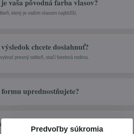
 je vaša pôvodná farba vlasov?
tieň, ktorý je vašim vlasom najbližší.
 výsledok chcete dosiahnuť?
ybrať presný odtieň, stačí farebná rodina.
 formu uprednostňujete?
e šedivé vlasy?
Predvoľby súkromia