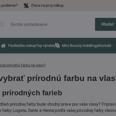
k pošleme?
Zľava na prvý nákup
Hľadať
Titulka
Eko nákup
Top výrobky
Mini Beauty Hub
Blogy
Kontakt
brať prírodnú farbu na vlasy?
vybrať prírodnú farbu na vla
 prírodných farieb
odtieň prírodnej farby bude vhodný práve pre vaše vlasy? Priprav
e farby Logona, Sante a Henna podľa vašej pôvodnej farby vlasov