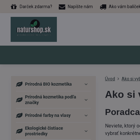
Darček zdarma?
Napíšte nám
Ako vám balíče
Úvod
Ako si vy
Prírodná BIO kozmetika
Ako si 
Prírodná kozmetika podľa
značky
Poradca
Prírodné farby na vlasy
Neviete, ktorý 
Ekologické čistiace
vybrať konkrétn
prostriedky