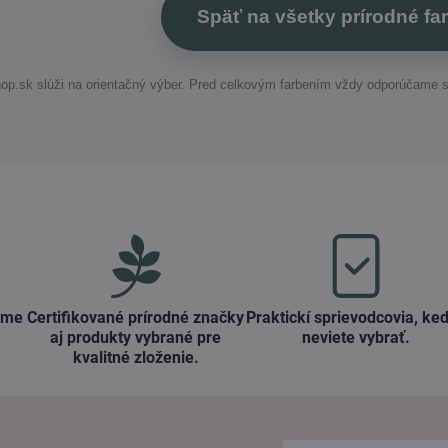
Späť na všetky prírodné fa
op.sk slúži na orientačný výber. Pred celkovým farbením vždy odporúčame 
ame
Certifikované prírodné značky
Praktickí sprievodcovia, keď
aj produkty vybrané pre
neviete vybrať​.
kvalitné zloženie​.