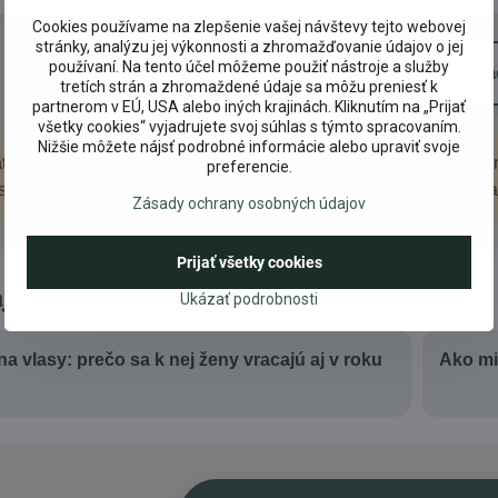
Cookies používame na zlepšenie vašej návštevy tejto webovej
stránky, analýzu jej výkonnosti a zhromažďovanie údajov o jej
používaní. Na tento účel môžeme použiť nástroje a služby
Ukázať odporúčania
Za
tretích strán a zhromaždené údaje sa môžu preniesť k
partnerom v EÚ, USA alebo iných krajinách. Kliknutím na „Prijať
všetky cookies“ vyjadrujete svoj súhlas s týmto spracovaním.
Nižšie môžete nájsť podrobné informácie alebo upraviť svoje
te z chemického farbenia?
Pri Henne odporúčame po posledno
preferencie.
tup 4–6 týždňov. Pred použitím každej prírodnej farby si prečí
Zásady ochrany osobných údajov
Prijať všetky cookies
ajte si pred farbením
Ukázať podrobnosti
a vlasy: prečo sa k nej ženy vracajú aj v roku
Ako mi