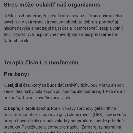
Stres môže oslabiť náš organizmus
Určite sa zhodneme, že priveľa stresu naozaj škodí nášmu telu i
psychike. V extrémne stresovom období je dobre si pomôcť aj
niečim navyše a naozaj si nájsť čas a "destresovať", resp. uvoľniť
telo i myseľ. Dva inšpiratívne návody vám dnes prinášame na
Naturshop.sk.
Terapia číslo I. s uvoľnením
Pre ženy:
1. Nájdi si čas,
ktorý sa bude dať stráviť v tichu buď v ľahu alebo v
sede. Ideálna by bola aspoň pol hodina, ale postačí aj 10-15 minút
pre naštartovanie uvoľňovania v tele.
2.
Dopraj si teplú sprchu.
Použi voňavý sprchový gél (
LINK na
aromaterapeutické sprchové gély
) alebo mydlo (
LINK
), aby si vôňu
pri sprchovaní cítila a inhalovala. My odporúčame použiť prírodné
produkty. Pokožku tela jemne premasíruj. Zameraj sa najmä na