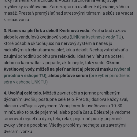
ruky, ramená, krk a chodidlá. Počas sprchovania venuj svoje
myšlienky uvoľňovaniu. Zameraj sa na uvoľnené dýchanie, vôňu a
masáž. Prestaň premýšľať nad stresovými témami a skús sa vracať
k relaxovaniu.
3. Nanes na pleť krk a dekolt Kvetinovú vodu.
Zvoľ si bud ružovú
alebo levanduľovú kvetinovú vodu (
LINK na kvetinové vody TU
),
ktoré pôsobia ukľudňujúco na nervový systém a nanes ju
niekoľkými streknutiami na pleť, krk a dekolt. Nechaj vstrebávať a
zaujmi pohodlnú polohu pre relaxáciu, ideálne v ľahu na posteli,
alebo na karimatke, v prípade, ak to nejde, tak v sede.
Okrem
Kvetinovej vody, môžeš na pleť naniesť aj pleťovú masku
(vyber si
prírodnú v eshope TU)
, alebo pleťové sérum
(
pre výber prírodného
séra v eshope LINK TU
).
4. Uvoľňuj celé telo.
Môžeš zavrieť oči a s jemne prehĺbeným
dýchaním uvoľňuj postupne celé telo. Preciťuj doslova každý sval,
ako sa uvoľňuje s výdychom. Venuj tomuto uvoľňovaniu 10-30
minút, ako to bude príjemné, alebo podľa času. Dôležité je vedome
smerovať myseľ na dych, telo, relax, príjemné pocity, príjemné
zvuky, vône a podobne. Všetky problémy nechajte za zavretými
dverami vonku.