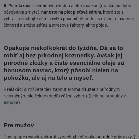
5. Po relaxácii
s kvetinovou vodou alebo maskou (masku po dobe
pôsobenia zmyte),
naneste na pleť pleťové sérum
, ktoré ste si
vybrali a nechajte ešte chvíľku pôsobiť. Venujte sa už len relaxačnej
činnosti a znížte záťaž a stresové faktory, ak to pôjde.
Opakujte niekoľkokrát do týždňa. Dá sa to
robiť aj bez prírodnej kozmetiky. Avšak jej
prírodné zložky a čisté esenciálne oleje sú
bonusom naviac, ktorý pôsobí nielen na
pokožku, ale aj na telo a myseľ.
K relaxácii si môžete tiež zapnúť aróma difuzér s prírodným
relaxačným olejčekom podľa vášho výberu. (
LINK na produkty v
eshope
).
Pre mužov
Postupujte rovnako, akurát vynechajte dámske prírodné prípravky :)