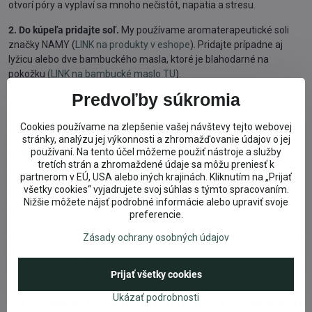
otvorí póry a vyplaví sa mnoho nečistôt, napätia a stresu.
2. Do kúpeľa pridajte soľ.
My používame aromaterapeutické soli
značky NAMY (
LINK na produkty v eshope
). Pridajte prípadne aj
lyžicu alebo dve bambuckého masla, ktoré je blahodarné na
pokožku
(LINK na bambucké maslo TU
).
Predvoľby súkromia
3. Do kúpeľa môžete naliať aj olej, či soľ (ako nosič) zmiešané s
prírodnými esenciálnymi olejmi
(recepty nájdete v našich článkoch
Cookies používame na zlepšenie vašej návštevy tejto webovej
(viď na konci tohto článku).
stránky, analýzu jej výkonnosti a zhromažďovanie údajov o jej
používaní. Na tento účel môžeme použiť nástroje a služby
4. Jemne premasírujte postupne celé telo
, zvlášť ruky, lakte, krk,
tretích strán a zhromaždené údaje sa môžu preniesť k
spánky, čelo a chodidlá.
partnerom v EÚ, USA alebo iných krajinách. Kliknutím na „Prijať
všetky cookies“ vyjadrujete svoj súhlas s týmto spracovaním.
5. Potom si ešte niekoľko minút užívajte kúpeľ,
inhalujte a
Nižšie môžete nájsť podrobné informácie alebo upraviť svoje
relaxujte. Relaxovať znamená venovať pozornosť a myšlienky
preferencie.
uvoľňovaniu, masáži a príjemným myšlienkam. Prípadne si môžete
prečítať knihu. Vyhýbajte sa stresujúcim témam a faktorom. Všetky
Zásady ochrany osobných údajov
problémy nechajte za zavretými dverami kúpeľne, vonku.
Prijať všetky cookies
Ukázať podrobnosti
Po kúpeli si dožičte odpočinok v posteli alebo