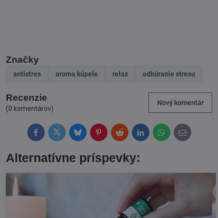
Značky
antistres
aroma kúpele
relax
odbúranie stresu
Recenzie
Nový komentár
(0 komentárov)
Facebook
Twitter
Bluesky
Pinterest
Reddit
LinkedIn
WhatsApp
E-
mail
Alternatívne príspevky: