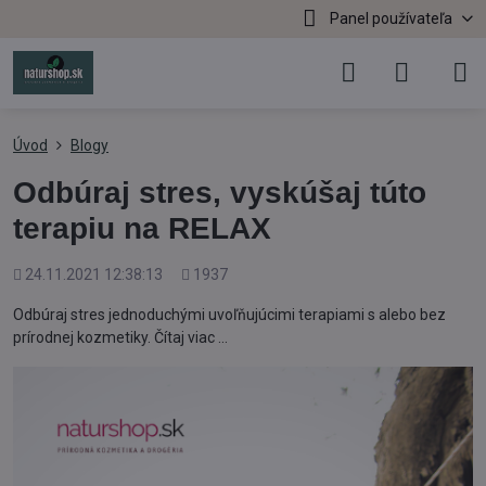
Panel používateľa
Úvod
Blogy
Odbúraj stres, vyskúšaj túto
terapiu na RELAX
Pridané
Počet
24.11.2021 12:38:13
1937
zobrazení
Odbúraj stres jednoduchými uvoľňujúcimi terapiami s alebo bez
prírodnej kozmetiky. Čítaj viac ...