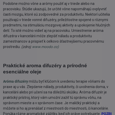
Podobne možno vône a arómy použiť aj v triede alebo na
pracovisku. Štúdie ukazujú, že určité vône napomáhajú ovplyvniť
časti mozgu, ktoré sú zodpovedné za produktivitu. Niektorí učitelia
používajú v triede vonné difuzéry, príležitostne spojené s rôznymi
predmetmi, na stimuláciu mozgovej aktivity a upokojenie hlučných
detí. To isté možno vidieť aj na pracovisku. Umiestnenie aróma
difuzéra v kancelárii môže zlepšiť náladu a produktivitu
zamestnancov a prispieť k celkovo šťastnejšiemu pracovnému
prostrediu.
(zdroj:
www.moodo.co)
Praktické aroma difuzéry a prírodné
esenciálne oleje
Aróma difuzéry
môžu byť kľúčom k uvedeniu terapie vôňami do
praxe aj u vás. Zlepšenie nálady, produktivity, či uvolnenia doma, v
kancelárii alebo pri učení sa na dôležitú skúšku. Aróma difuzér je
praktický prístroj, ktorý vám umožní zažiť tú správnu vôňu, na
správnom mieste a v správnom čase. Je maličký praktický a
môžete si ho aj prenášať z miestnosti do miestnosti, či kancelárie.
Ponúka rôzne aromatické zážitky, keď ich práve potrebujete.
POZRI