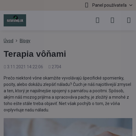
Panel používateľa
Úvod
Blogy
Terapia vôňami
Pridané
Počet
3.11.2021 14:22:06
2704
zobrazení
Prečo niektoré vône okamžite vyvolávajú špecifické spomienky,
pocity, alebo dokážu zlepšiť náladu? Čuch je náš najcitlivejší zmysel
a ten, ktorý je najsilnejšie spojený s pamäťou a pocitmi. Spôsob,
akým náš mozog prijíma a spracováva pachy, je zložitý a mnohé z
toho ešte stále treba objaviť. Niet však pochýb o tom, že vôňa
ovplyvňuje našu náladu.