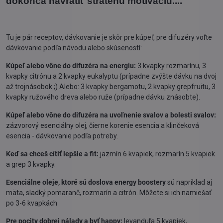
dokonca navrátiť stratenú motiváciu....
Tu je pár receptov, dávkovanie je skôr pre kúpeľ, pre difuzéry voľte
dávkovanie podľa návodu alebo skúseností:
Kúpeľ alebo vône do difuzéra na energiu:
3 kvapky rozmarínu, 3
kvapky citrónu a 2 kvapky eukalyptu (prípadne zvýšte dávku na dvoj
až trojnásobok ;) Alebo: 3 kvapky bergamotu, 2 kvapky grepfruitu, 3
kvapky ružového dreva alebo ruže (prípadne dávku znásobte).
Kúpeľ alebo vône do difuzéra na uvoľnenie svalov a bolesti svalov:
zázvorový esenciálny olej, čierne korenie esencia a klinčeková
esencia - dávkovanie podľa potreby.
Keď sa chceš cítiť lepšie a fit:
jazmín 6 kvapiek, rozmarín 5 kvapiek
a grep 3 kvapky.
Esenciálne oleje, ktoré sú doslova energy boostery
sú napríklad aj
mäta, sladký pomaranč, rozmarín a citrón. Môžete si ich namiešať
po 3-6 kvapkách
Pre pocity dobrej nálady a byť happy:
levanduľa 5 kvapiek,