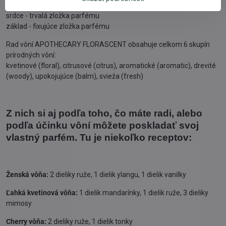
hlava (vrch) - nestála, prchavá zložka parfumu
srdce - trvalá zložka parfému
základ - fixujúce zložka parfému
Rad vôní APOTHECARY FLORASCENT obsahuje celkom 6 skupín
prírodných vôní:
kvetinové (floral), citrusové (citrus), aromatické (aromatic), drevité
(woody), upokojujúce (balm), svieža (fresh)
Z nich si aj podľa toho, čo máte radi, alebo
podľa účinku vôní môžete poskladať svoj
vlastný parfém. Tu je niekoľko receptov:
Ženská vôňa:
2 dieliky ruže, 1 dielik ylangu, 1 dielik vanilky
Ľahká kvetinová vôňa:
1 dielik mandarínky, 1 dielik ruže, 3 dieliky
mimosy
Cherry vôňa:
2 dieliky ruže, 1 dielik tonky