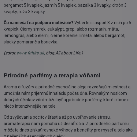
bergamot 5 kvapiek, jazmín 5 kvapiek, bazalka 3 kvapky, citrón 3
kvapky, ruža 3 kvapky.
Čo namiešať na podporu motivácie?
Vyberte si aspoň 3 z nich po 5
kvapiek: Čierny smrek, eukalypt, grep, alebo rozmarín, mäta,
lemongras, alebo elemi, čierne korenie, limeta, alebo bergamot,
sladký pomaranč a borievka.
(zdroj:
www.fithits.sk,
blog.All about Life.)
Prírodné parfémy a terapia vôňami
Aroma difuzéry a prírodné esenciálne oleje rozvoňajú miestnosť a
umožnia nám príjemnú inhaláciu počas dňa. Rovnakým nosičom
dobrých účinkov vôní môžu byť aj prírodné parfémy, ktoré cítime o
niečo intenzívnejšie na tele.
Od zvyšovania pocitov šťastia až po uvoľňovanie stresu,
aromaterapia nám pomáha už desaťročia. Z prírodného parfumu
môžete dnes získať rovnaké výhody a benefity pre myseľ a telo ako
z najlepších esenciálnych olejov.