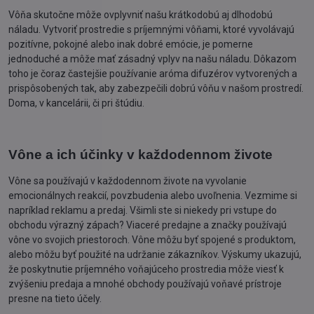
Vôňa skutočne môže ovplyvniť našu krátkodobú aj dlhodobú
náladu. Vytvoriť prostredie s príjemnými vôňami, ktoré vyvolávajú
pozitívne, pokojné alebo inak dobré emócie, je pomerne
jednoduché a môže mať zásadný vplyv na našu náladu. Dôkazom
toho je čoraz častejšie používanie aróma difuzérov vytvorených a
prispôsobených tak, aby zabezpečili dobrú vôňu v našom prostredí.
Doma, v kancelárii, či pri štúdiu.
Vône a ich účinky v každodennom živote
Vône sa používajú v každodennom živote na vyvolanie
emocionálnych reakcií, povzbudenia alebo uvoľnenia. Vezmime si
napríklad reklamu a predaj. Všimli ste si niekedy pri vstupe do
obchodu výrazný zápach? Viaceré predajne a značky používajú
vône vo svojich priestoroch. Vône môžu byť spojené s produktom,
alebo môžu byť použité na udržanie zákazníkov. Výskumy ukazujú,
že poskytnutie príjemného voňajúceho prostredia môže viesť k
zvýšeniu predaja a mnohé obchody používajú voňavé prístroje
presne na tieto účely.