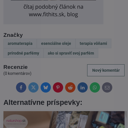
Značky
aromaterapia
esenciálne oleje
terapia vôňami
prírodné parfémy
ako si spraviť svoj parfém
Recenzie
Nový komentár
(0 komentárov)
Facebook
Twitter
Bluesky
Pinterest
Reddit
LinkedIn
WhatsApp
E-
mail
Alternatívne príspevky: