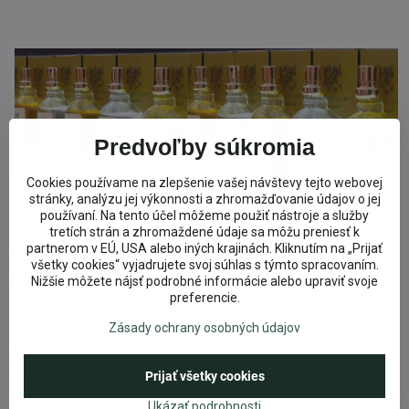
Predvoľby súkromia
Cookies používame na zlepšenie vašej návštevy tejto webovej
stránky, analýzu jej výkonnosti a zhromažďovanie údajov o jej
používaní. Na tento účel môžeme použiť nástroje a služby
tretích strán a zhromaždené údaje sa môžu preniesť k
partnerom v EÚ, USA alebo iných krajinách. Kliknutím na „Prijať
Namiešaj si svoj individuálny osobný
všetky cookies“ vyjadrujete svoj súhlas s týmto spracovaním.
prírodný parfém
Nižšie môžete nájsť podrobné informácie alebo upraviť svoje
preferencie.
Vytvoriť harmonickú vôňu podľa vlastného výberu nie je nič zložité.
Zásady ochrany osobných údajov
Zvoľte hlavu, srdce a základ parfumu. Pri výbere vôní je potrebné
vziať do úvahy, ako dlho ten ktorý komponentov pôsobí a za ako
dlho sa plne rozvinie.
Prijať všetky cookies
Architektúra vône:
Ukázať podrobnosti