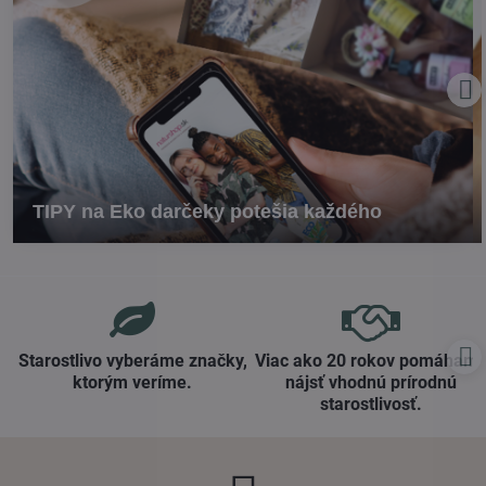
TIPY na Eko darčeky potešia každého
Starostlivo vyberáme značky,
Viac ako 20 rokov pomáham
ktorým veríme​.
nájsť vhodnú prírodnú
starostlivosť​.