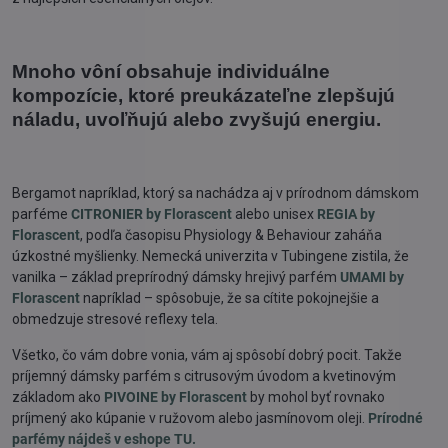
Mnoho vôní obsahuje individuálne
kompozície, ktoré preukázateľne zlepšujú
náladu, uvoľňujú alebo zvyšujú energiu.
Bergamot napríklad, ktorý sa nachádza aj v prírodnom dámskom
parféme
CITRONIER by Florascent
alebo unisex
REGIA by
Florascent
, podľa časopisu Physiology & Behaviour zaháňa
úzkostné myšlienky. Nemecká univerzita v Tubingene zistila, že
vanilka – základ preprírodný dámsky hrejivý parfém
UMAMI by
Florascent
napríklad – spôsobuje, že sa cítite pokojnejšie a
obmedzuje stresové reflexy tela.
Všetko, čo vám dobre vonia, vám aj spôsobí dobrý pocit. Takže
príjemný dámsky parfém s citrusovým úvodom a kvetinovým
základom ako
PIVOINE by Florascent
by mohol byť rovnako
príjmený ako kúpanie v ružovom alebo jasmínovom oleji.
Prírodné
parfémy nájdeš v eshope TU.