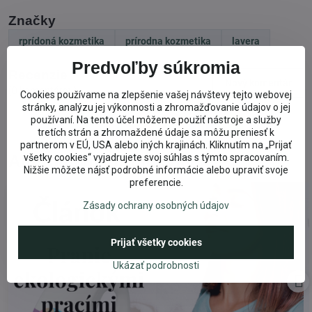
Značky
rprídoná kozmetika
prírodna kozmetika
lavera
Predvoľby súkromia
Recenzie
Nový komentár
(0 komentárov)
Cookies používame na zlepšenie vašej návštevy tejto webovej
stránky, analýzu jej výkonnosti a zhromažďovanie údajov o jej
používaní. Na tento účel môžeme použiť nástroje a služby
Facebook
Twitter
Bluesky
Pinterest
Reddit
LinkedIn
WhatsApp
E-
tretích strán a zhromaždené údaje sa môžu preniesť k
mail
partnerom v EÚ, USA alebo iných krajinách. Kliknutím na „Prijať
všetky cookies“ vyjadrujete svoj súhlas s týmto spracovaním.
Alternatívne príspevky:
Nižšie môžete nájsť podrobné informácie alebo upraviť svoje
preferencie.
Zásady ochrany osobných údajov
Prijať všetky cookies
Ukázať podrobnosti