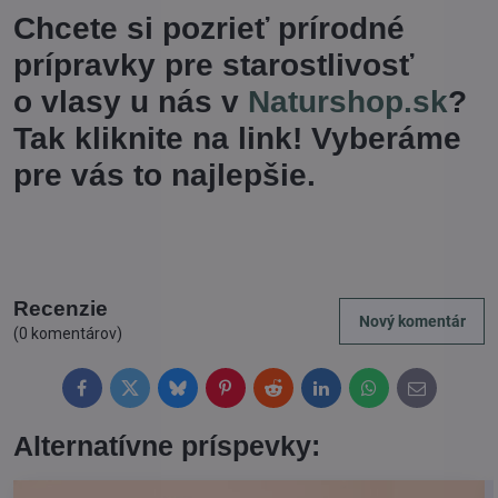
Chcete si pozrieť prírodné
prípravky pre starostlivosť
o vlasy u nás v
Naturshop.sk
?
Tak kliknite na link! Vyberáme
pre vás to najlepšie.
Recenzie
Nový komentár
(0 komentárov)
Facebook
Twitter
Bluesky
Pinterest
Reddit
LinkedIn
WhatsApp
E-
mail
Alternatívne príspevky: