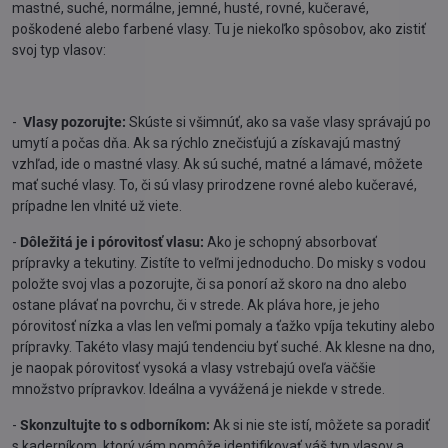
mastné, suché, normálne, jemné, husté, rovné, kučeravé,
poškodené alebo farbené vlasy. Tu je niekoľko spôsobov, ako zistiť
svoj typ vlasov:
-
Vlasy pozorujte:
Skúste si všimnúť, ako sa vaše vlasy správajú po
umytí a počas dňa. Ak sa rýchlo znečisťujú a získavajú mastný
vzhľad, ide o mastné vlasy. Ak sú suché, matné a lámavé, môžete
mať suché vlasy. To, či sú vlasy prirodzene rovné alebo kučeravé,
prípadne len vlnité už viete.
-
Dôležitá je i pórovitosť vlasu:
Ako je schopný absorbovať
prípravky a tekutiny. Zistíte to veľmi jednoducho. Do misky s vodou
položte svoj vlas a pozorujte, či sa ponorí až skoro na dno alebo
ostane plávať na povrchu, či v strede. Ak pláva hore, je jeho
pórovitosť nízka a vlas len veľmi pomaly a ťažko vpíja tekutiny alebo
prípravky. Takéto vlasy majú tendenciu byť suché. Ak klesne na dno,
je naopak pórovitosť vysoká a vlasy vstrebajú oveľa väčšie
množstvo prípravkov. Ideálna a vyvážená je niekde v strede.
-
Skonzultujte to s odborníkom:
Ak si nie ste istí, môžete sa poradiť
s kaderníkom, ktorý vám pomôže identifikovať váš typ vlasov a