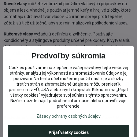
Rovné vlasy
môžete zdôrazniť použitím vlasových prípravkov na
objem a lesk. Vhodné je používať jemné kefy a hrejivé zložky, ktoré
pomáhajú udržiavať tvar vlasov. Ochranné spreje proti tepelnej
záťaži sú tiež užitočné, aby ste minimalizovali poškodenie vlasov.
Kučeravé vlasy
vyžadujú definíciu a zvlhčenie. Používajte
kondicionéry a stylingové produkty určené pre kučery. K vytváraniu
definície kučier môžu pomôcť prírodné stylingové gély a tužidlá.
Minimalizujte používanie horúcich stylingových nástrojov, aby ste
Predvoľby súkromia
predišli poškodeniu vlasov.
Cookies používame na zlepšenie vašej návštevy tejto webovej
stránky, analýzu jej výkonnosti a zhromažďovanie údajov o jej
používaní. Na tento účel môžeme použiť nástroje a služby
5. Starostlivosť o poškodené a
tretích strán a zhromaždené údaje sa môžu preniesť k
partnerom v EÚ, USA alebo iných krajinách. Kliknutím na „Prijať
farbené vlasy
všetky cookies“ vyjadrujete svoj súhlas s týmto spracovaním.
Nižšie môžete nájsť podrobné informácie alebo upraviť svoje
preferencie.
Zásady ochrany osobných údajov
Poškodené vlasy
si vyžadujú obnovu a posilnenie. Používajte
šampóny a kondicionéry určené pre poškodené vlasy, ktoré
obsahujú výživné a regeneračné zložky, ideálne na prírodnej báze.
Prijať všetky cookies