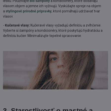
lesku. Používajte
bio šampóny
a kondicionéry, ktoré dodávajú
vlasom objem a jemne ich vyživujú. Vyskúšajte spreje na objem
a
stylingové prírodné prípravky
, ktoré pomáhajú udržiavať tvar
vlasov.
-
Kučeravé vlasy:
Kučeravé vlasy vyžadujú definíciu a zvlhčenie.
Vyberte si šampóny a kondicionéry, ktoré poskytujú hydratáciu a
definíciu kučier. Minimalizujte tepelné spracovanie.
3. Starostlivosť o mastné a