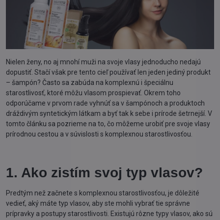
Nielen ženy, no aj mnohí muži na svoje vlasy jednoducho nedajú
dopustiť. Stačí však pre tento cieľ používať len jeden jediný produkt
– šampón? Často sa zabúda na komplexnú i špeciálnu
starostlivosť, ktoré môžu vlasom prospievať. Okrem toho
odporúčame v prvom rade vyhnúť sa v šampónoch a produktoch
dráždivým syntetickým látkam a byť tak k sebe i prírode šetrnejší. V
tomto článku sa pozrieme na to, čo môžeme urobiť pre svoje vlasy
prírodnou cestou a v súvislosti s komplexnou starostlivosťou.
1. Ako zistím svoj typ vlasov?
Predtým než začnete s komplexnou starostlivosťou, je dôležité
vedieť, aký máte typ vlasov, aby ste mohli vybrať tie správne
prípravky a postupy starostlivosti. Existujú rôzne typy vlasov, ako sú