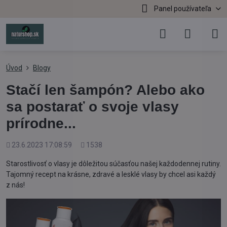
Panel používateľa
Úvod
Blogy
Stačí len šampón? Alebo ako
sa postarať o svoje vlasy
prírodne...
Pridané
Počet
23.6.2023 17:08:59
1538
zobrazení
Starostlivosť o vlasy je dôležitou súčasťou našej každodennej rutiny.
Tajomný recept na krásne, zdravé a lesklé vlasy by chcel asi každý
z nás!