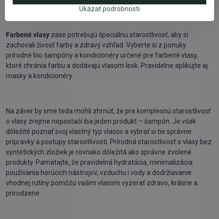
Pravidelne aplikujte hĺbkovú hydratáciu a obmedzte používanie
Ukázať podrobnosti
horúcich stylingových nástrojov.
Farbené vlasy
zase potrebujú špeciálnu starostlivosť, aby si
zachovali živosť farby a zdravý vzhľad. Vyberte si z ponuky
prírodné bio šampóny a kondicionéry určené pre farbené vlasy,
ktoré chránia farbu a dodávajú vlasom lesk. Pravidelne aplikujte aj
masky a kondicionéry.
Na záver by sme teda mohli zhrnúť, že pre komplexnú starostlivosť
o vlasy zrejme nepostačí iba jeden produkt – šampón. Je však
dôležité poznať svoj vlastný typ vlasov a vybrať si tie správne
prípravky a postupy starostlivosti. Prírodná starostlivosť o vlasy bez
syntetických zložiek je rovnako dôležitá ako správne zvolené
produkty. Pamätajte, že pravidelná hydratácia, minimalizácia
používania horúcich nástrojov, vzduchu i vody a dodržiavanie
vhodnej rutiny pomôžu vašim vlasom vyzerať zdravo, krásne a
prirodzene.