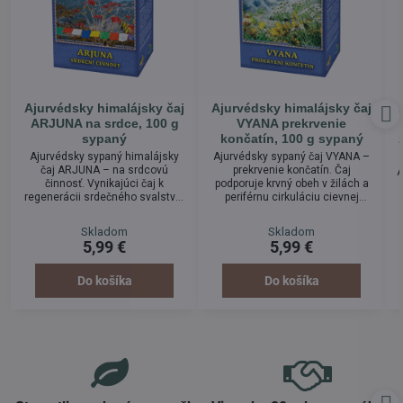
Ajurvédsky himalájsky čaj
Ajurvédsky himalájsky čaj
ARJUNA na srdce, 100 g
VYANA prekrvenie
sypaný
končatín, 100 g sypaný
Ajurvédsky sypaný himalájsky
Ajurvédsky sypaný čaj VYANA –
čaj ARJUNA – na srdcovú
prekrvenie končatín. Čaj
A
činnosť. Vynikajúci čaj k
podporuje krvný obeh v žilách a
regenerácii srdečného svalstva.
periférnu cirkuláciu cievnej
Posilňuje srdečnú činnosť a
sústavy. Povzbudzuje krvnú
podporuje kardiovaskulárny
cirkuláciu a prekrvenie ciev.
Skladom
Skladom
systém. Povzbudzuje
Zlepšuje miestne prekrvenie
5,99 €
5,99 €
organizmus pri zvýšenej
tkanív a podporuje proces
pracovnej námahe a fyzickom
bunkovej výživy. Podporuje krvný
zaťažení. Pomáha pri srdečnej
obeh v jemných krvných cievach
Do košíka
Do košíka
slabosti. Posilňuje schopnosť
a kapilárach. Pomáha pri
odolávať stresu.
nedokrvení horných a dolných
p
končatín.