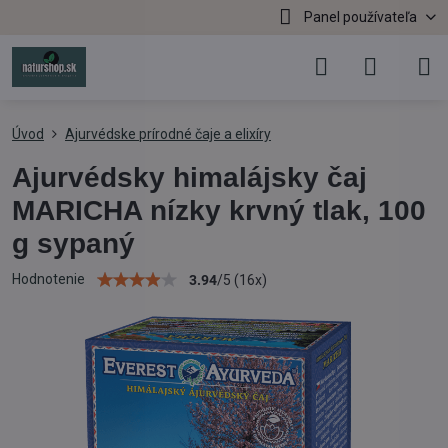
Panel používateľa
Úvod
Ajurvédske prírodné čaje a elixíry
Ajurvédsky himalájsky čaj
MARICHA nízky krvný tlak, 100
g sypaný
Hodnotenie
3.94
/
5
(
16
x)