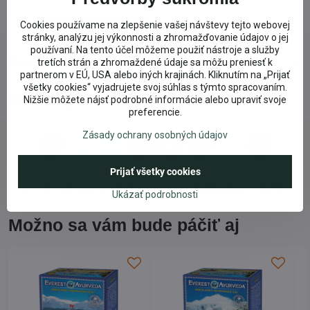
Ajurvédske himalájske čaje
Cookies používame na zlepšenie vašej návštevy tejto webovej
stránky, analýzu jej výkonnosti a zhromažďovanie údajov o jej
používaní. Na tento účel môžeme použiť nástroje a služby
Recenzie
tretích strán a zhromaždené údaje sa môžu preniesť k
0
partnerom v EÚ, USA alebo iných krajinách. Kliknutím na „Prijať
všetky cookies“ vyjadrujete svoj súhlas s týmto spracovaním.
Recenzie
Nižšie môžete nájsť podrobné informácie alebo upraviť svoje
0
preferencie.
Zásady ochrany osobných údajov
Facebook
Twitter
Bluesky
Pinterest
Reddit
LinkedIn
WhatsApp
E-
mail
Prijať všetky cookies
Predchádzajúci produkt
Nasledujúci produkt
Ukázať podrobnosti
Možno sa vám bude páčiť aj