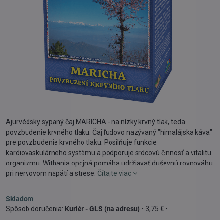
Ajurvédsky sypaný čaj MARICHA - na nízky krvný tlak, teda
povzbudenie krvného tlaku. Čaj ľudovo nazývaný "himalájska káva"
pre povzbudenie krvného tlaku. Posilňuje funkcie
kardiovaskulárneho systému a podporuje srdcovú činnosť a vitalitu
organizmu. Withania opojná pomáha udržiavať duševnú rovnováhu
pri nervovom napätí a strese.
Čítajte viac
Skladom
Kuriér - GLS (na adresu)
•
3,75 €
•