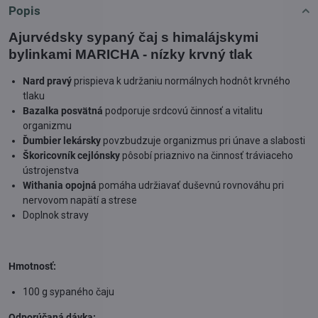
Popis
Ajurvédsky sypaný čaj s himalájskymi
bylinkami MARICHA - nízky krvný tlak
Nard pravý
prispieva k udržaniu normálnych hodnôt krvného
tlaku
Bazalka posvätná
podporuje srdcovú činnosť a vitalitu
organizmu
Ďumbier lekársky
povzbudzuje organizmus pri únave a slabosti
Škoricovník cejlónsky
pôsobí priaznivo na činnosť tráviaceho
ústrojenstva
Withania opojná
pomáha udržiavať duševnú rovnováhu pri
nervovom napätí a strese
Doplnok stravy
Hmotnosť:
100 g sypaného čaju
Odporúčaná dávka: