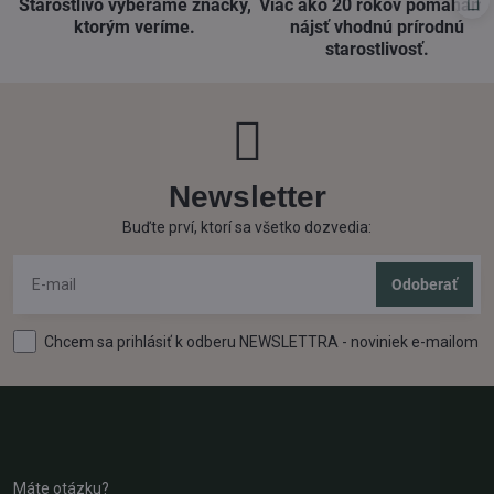
Starostlivo vyberáme značky,
Viac ako 20 rokov pomáham
ktorým veríme​.
nájsť vhodnú prírodnú
starostlivosť​.
Newsletter
Buďte prví, ktorí sa všetko dozvedia:
Odoberať
Chcem sa prihlásiť k odberu NEWSLETTRA - noviniek e-mailom
Máte otázku?