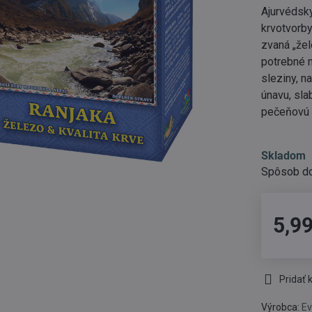
Ajurvédsky
krvotvorby
zvaná „žel
potrebné 
sleziny, n
únavu, sla
pečeňovú 
Skladom
5,99
Pridať
Výrobca:
Ev