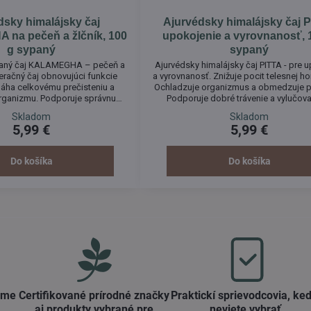
dsky himalájsky čaj
Ajurvédsky himalájsky čaj 
na pečeň a žlčník, 100
upokojenie a vyrovnanosť, 
g sypaný
sypaný
paný čaj KALAMEGHA – pečeň a
Ajurvédsky himalájsky čaj PITTA - pre 
eračný čaj obnovujúci funkcie
a vyrovnanosť. Znižuje pocit telesnej ho
áha celkovému prečisteniu a
Ochladzuje organizmus a obmedzuje po
organizmu. Podporuje správnu
Podporuje dobré trávenie a vylučova
ne a prispieva k optimálnemu
Pôsobí proti žalúdočným bolesteiam, 
Skladom
Skladom
iste pečene. Priaznivo pôsobí na
páleniu žáhy. * Uľavuje pri črevných po
5,99 €
5,99 €
nosť pečene pri jej nadmernom
hnačkách a hemoroidoch. * Pôsobí pro
zaťažení.
vyrážkam a koprivke. * Pomáha pri zá
ochoreniach. * Odstraňuje...
Do košíka
Do košíka
ame
Certifikované prírodné značky
Praktickí sprievodcovia, keď
aj produkty vybrané pre
neviete vybrať​.