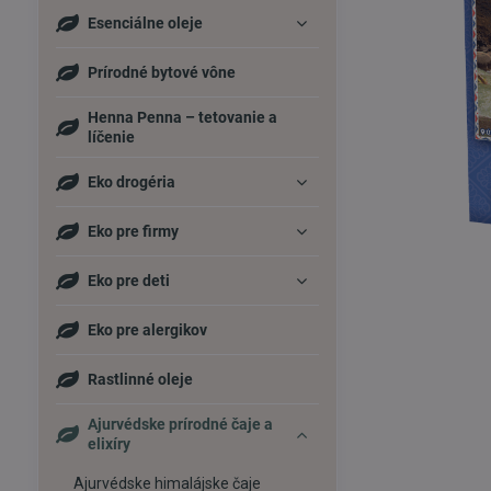
Esenciálne oleje
Prírodné bytové vône
Henna Penna – tetovanie a
líčenie
Eko drogéria
Eko pre firmy
Eko pre deti
Eko pre alergikov
Rastlinné oleje
Ajurvédske prírodné čaje a
elixíry
Ajurvédske himalájske čaje