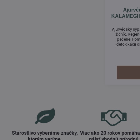
Ajurvé
KALAMEGHA 
Ajurvédsky sy
žlčník. Regen
pečene. Pom
detoxikácii 
funkciu peče
fungovaniu a oč
optimálnu čin
Starostlivo vyberáme značky,
Viac ako 20 rokov pomáh
ktorým veríme​.
nájsť vhodnú prírodnú