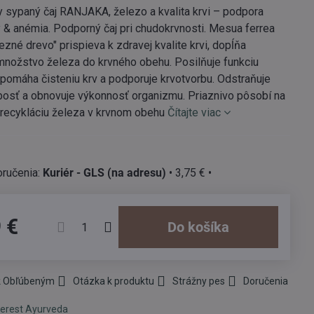
 sypaný čaj RANJAKA, železo a kvalita krvi – podpora
 & anémia. Podporný čaj pri chudokrvnosti. Mesua ferrea
ezné drevo" prispieva k zdravej kvalite krvi, dopĺňa
množstvo železa do krvného obehu. Posilňuje funkciu
apomáha čisteniu krv a podporuje krvotvorbu. Odstraňuje
bosť a obnovuje výkonnosť organizmu. Priaznivo pôsobí na
recykláciu železa v krvnom obehu
Čítajte viac
Kuriér - GLS (na adresu)
•
3,75 €
•
 €
Do košíka
 k Obľúbeným
Otázka k produktu
Strážny pes
Doručenia
erest Ayurveda