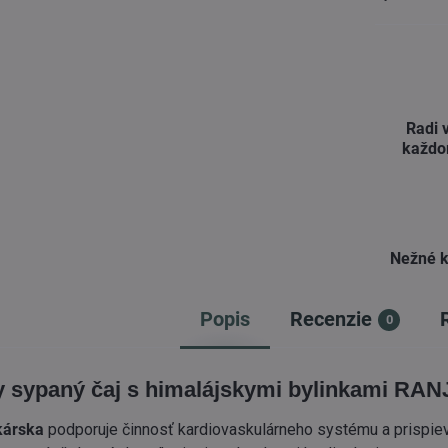
Radi 
každo
Nežné k
Popis
Recenzie
0
 sypaný čaj s himalájskymi bylinkami RAN
kárska​
podporuje činnosť kardiovaskulárneho systému a prispie