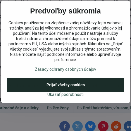
povzbudzujúci prostriedok, môžeme nechať byliny iba vylúhovať.
 pôsobenie bylinného odvaru pijeme čaje teplé najlepšie ráno pr
Predvoľby súkromia
počas trvania obnovy vytúžených funkcií organizmu. Ponechajte
huť každého čaju je súčasťou terapeutického pôsobenia a zodpov
Cookies používame na zlepšenie vašej návštevy tejto webovej
stránky, analýzu jej výkonnosti a zhromažďovanie údajov o jej
epridávať žiadne sladidlá.
používaní. Na tento účel môžeme použiť nástroje a služby
 Doplnok stravy s bylinami. Ukladajte mimo dosahu detí. Uchováv
tretích strán a zhromaždené údaje sa môžu preniesť k
vkovanie. Nepoužívajte ako náhradu pestrej stravy. Nie je určené
partnerom v EÚ, USA alebo iných krajinách. Kliknutím na „Prijať
všetky cookies“ vyjadrujete svoj súhlas s týmto spracovaním.
Nižšie môžete nájsť podrobné informácie alebo upraviť svoje
preferencie.
ka, mesua ferrea, ďumbier lekársky, vetiveria zizanioides, škoric
Zásady ochrany osobných údajov
ka, klinčekovec voňavý, kardamón obyčajný, dlhé korenie
Prijať všetky cookies
yziologickým účinkom v odporúčanej dennej dávke je 4–6 g.
Ukázať podrobnosti
egórie
rírodné čaje a elixíry
Pre ženy
Proti baktériám, vírusom,
Facebook
Twitter
Bluesky
Pinterest
Reddit
L