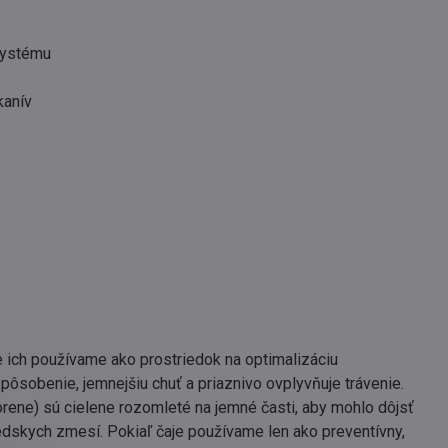
systému
kanív
e ich používame ako prostriedok na optimalizáciu
pôsobenie, jemnejšiu chuť a priaznivo ovplyvňuje trávenie.
korene) sú cielene rozomleté na jemné časti, aby mohlo dôjsť
védskych zmesí. Pokiaľ čaje používame len ako preventívny,