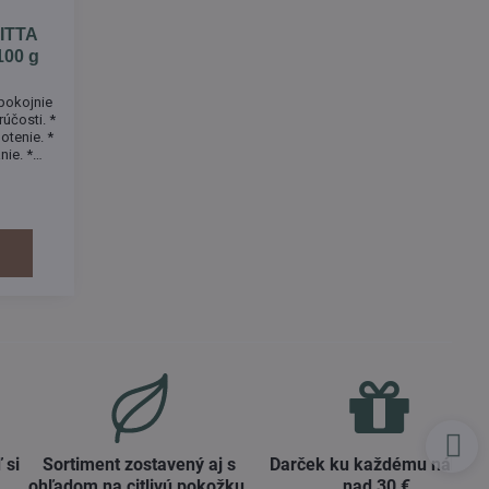
PITTA
100 g
upokojnie
rúčosti. *
tenie. *
nie. *
vredom a
tiažach,
ti akné,
palových
 si
Sortiment zostavený aj s
Darček ku každému nákup
ohľadom na citlivú pokožku​.
nad 30 €​.