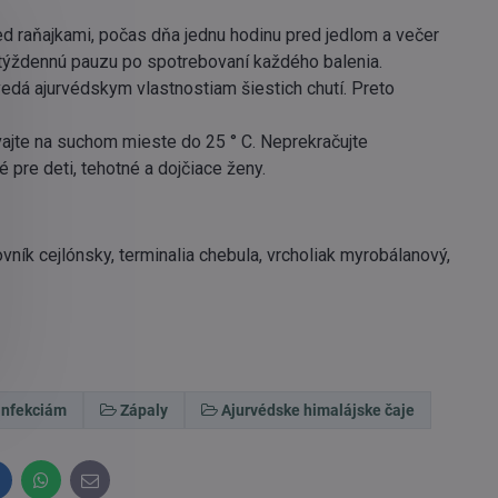
ed raňajkami, počas dňa jednu hodinu pred jedlom a večer
 týždennú pauzu po spotrebovaní každého balenia.
edá ajurvédskym vlastnostiam šiestich chutí. Preto
ajte na suchom mieste do 25 ° C. Neprekračujte
 pre deti, tehotné a dojčiace ženy.
ovník cejlónsky, terminalia chebula, vrcholiak myrobálanový,
 infekciám
Zápaly
Ajurvédske himalájske čaje
inkedIn
WhatsApp
E-