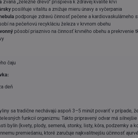
a
zvaná „železné drevo" prispieva k zdravej kvalite krvi
ársky
posilňuje vitalitu a znižuje mieru únavy a vyčerpania
chebula
podporuje zdravú činnosť pečene a kardiovaskulárneho 
sobí na pečeňovú recykláciu železa v krvnom obehu
 vonný
pôsobí priaznivo na činnosť krvného obehu a prekrvenie t
vy
ho čaju
vka:
za deň
yliny sa tradične nechávajú aspoň 3–5 minút povariť v prípade, ž
elesných funkcií organizmu. Takto pripravený odvar má silnejšie 
sti bylín (kvety, plody, semená, stonky, listy, kôra, podzemky a 
nnemu premiešaniu, ktoré zaručuje najkvalitnejšiu účinnosť ajur