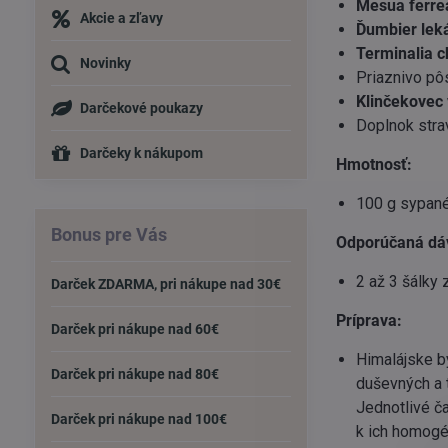
Mesua ferre
Akcie a zľavy
Ďumbier lek
Terminalia 
Novinky
Priaznivo pô
Klinčekovec
Darčekové poukazy
Doplnok stra
Darčeky k nákupom
Hmotnosť:
100 g sypané
Bonus pre Vás
Odporúčaná dá
2 až 3 šálky 
Darček ZDARMA, pri nákupe nad 30€
Príprava:
Darček pri nákupe nad 60€
Himalájske b
Darček pri nákupe nad 80€
duševných a t
Jednotlivé ča
Darček pri nákupe nad 100€
k ich homogé