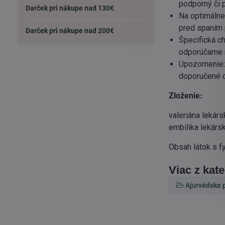
podporný či 
Darček pri nákupe nad 130€
Na optimálne
pred spaním 
Darček pri nákupe nad 200€
Špecifická c
odporúčame n
Upozornenie:
doporučené dá
Zloženie:
valeriána lekárs
embilika lekárs
Obsah látok s f
Viac z kat
Ajurvédske p