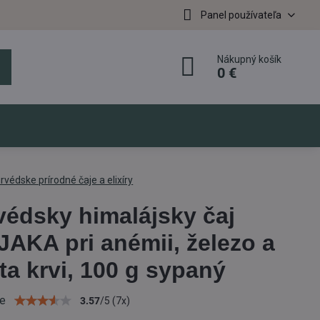
Panel používateľa
Nákupný košík
0 €
rvédske prírodné čaje a elixíry
védsky himalájsky čaj
AKA pri anémii, železo a
ita krvi, 100 g sypaný
ie
3.57
/
5
(
7
x)