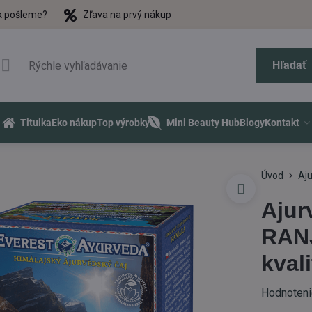
k pošleme?
Zľava na prvý nákup
Hľadať
Titulka
Eko nákup
Top výrobky
Mini Beauty Hub
Blogy
Kontakt
Úvod
Aju
Ajur
RANJ
kval
Hodnoten