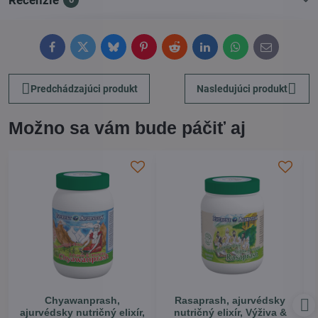
Recenzie
Facebook
Twitter
Bluesky
Pinterest
Reddit
LinkedIn
WhatsApp
E-
mail
Predchádzajúci produkt
Nasledujúci produkt
Možno sa vám bude páčiť aj
Chyawanprash,
Rasaprash, ajurvédsky
ajurvédsky nutričný elixír,
nutričný elixír, Výživa &