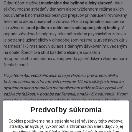
Odporúčame užívať
maximálne dva bylinné elixíry zároveň.
Viac
elixírov možno striedať v dennom alebo týždennom režime ak ich
používame k normalizácii bežných prejavov pri narušení rovnováhy
telesného alebo duševného zdravia. Pre ich optimálne pôsobenie
ich užívame
pred jedlom
a
oddelene s odstupom jednej hodiny.
V
prípade závažnejšej nápravy telesného alebo psychického zdravia
je potrebné užívať elixíry v dlhodobejšom režime ajurvédskych kúr v
rozmedzí 1-3 mesiacov v súlade s denným dávkovaním uvedeným
na obale. Špecifická chuť každého elixíru je súčasťou
terapeutického pôsobenia a zodpovedá ajurvédskym vlastnostiam
šiestich chutí.
V systéme Ajurvédskeho lekárstva je vlažné či prevarené mlieko
bežnou súčasťou zdravotných receptov. U ľudí s citlivým tráviacim
systémom alebo pomalým metabolizmom môže mlieko vyvolávať
zažívacie ťažkosti v podobe zahlienenia, hnačky či nadúvania. V tom
prípade je vhodné pridať do mlieka buď trochu zázvoru, klinčeka,
kardamónu, škorice alebo muškátového orieška pre zlepšenie
Predvoľby súkromia
tráviaceho ohňa. V našom prostredí je najvhodnejšie konzumovať
kravské mlieko predovšetkým v bio kvalite.
Cookies používame na zlepšenie vašej návštevy tejto webovej
stránky, analýzu jej výkonnosti a zhromažďovanie údajov o jej
používaní. Na tento účel môžeme použiť nástroje a služby