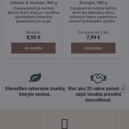
Zdravie & Imunita, 300 g
Energia, 200 g
Chyawanprash je nutričný
Rasaprash je nutričný bylinný
bylinný džem, ktorý je v systéme
džem pre optimálnu výživu
ajurvédskeho lekárstva
telesných tkanív organizmu a
považovaný pre svoje
činnosť lymfatického systému.
revitalizačné účinky za "elixír
Narušenie tohto systému je
života". Je zložený z jedinečnej
spôsobené nesprávnou výživou
Skladom
Doručíme do 3 dní
kombinácie bylín, ktoré svojimi
a nedostatkom tekutín. Prejavuje
8,95 €
7,99 €
antioxidačnými vlastnosťami
sa napríklad psychickou
prospievajú
nestabilitou, precitlivenosťou,
gastrointestinálnemu zdraviu,
únavou, slabosťou,
Do košíka
Do košíka
optimálnej činnosti imunitného
nechutenstvom,
systému a komplexnej vitalite
vychudnutosťou,
telesných tkanív organizmu.
chudokrvnosťou, slabou krvnou
cirkuláciou, suchou pokožkou,
ekzémom, mykózou,...
Starostlivo vyberáme značky,
Viac ako 20 rokov pomáham
ktorým veríme​.
nájsť vhodnú prírodnú
starostlivosť​.