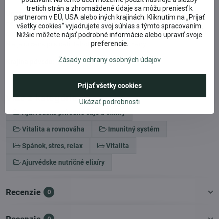
tretích strán a zhromaždené údaje sa môžu preniesť k
Upozornenie:
Výživový doplnok s bylinami. Ukladajte mimo dosahu
partnerom v EÚ, USA alebo iných krajinách. Kliknutím na „Prijať
detí. Uchovávajte na suchom mieste do 25 ° C. Neprekračujte
všetky cookies“ vyjadrujete svoj súhlas s týmto spracovaním.
doporučené dávkovanie. Nepoužívajte ako náhradu pestrej stravy.
Nižšie môžete nájsť podrobné informácie alebo upraviť svoje
preferencie.
Nie je určené pre deti, tehotné a dojčiace ženy.
Zásady ochrany osobných údajov
Krajina pôvodu:
India
Prijať všetky cookies
Viac z kategórie
Ukázať podrobnosti
Ajurvédske prírodné čaje a elixíry
Vitalita a rovnováha
Imunitný systém
Spánok, stres, relax
Vitalita
Ajurvédske nutričné elixíry
Recenzie
0
0