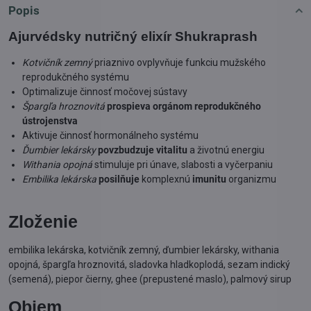
Popis
Ajurvédsky nutričný elixír Shukraprash
Kotvičník zemný
priaznivo ovplyvňuje funkciu mužského
reprodukčného systému
Optimalizuje činnosť močovej sústavy
Špargľa hroznovitá
prospieva orgánom reprodukčného
ústrojenstva
Aktivuje činnosť hormonálneho systému
Ďumbier lekársky
povzbudzuje vitalitu
a životnú energiu
Withania opojná
stimuluje pri únave, slabosti a vyčerpaniu
Embilika lekárska
posilňuje
komplexnú
imunitu
organizmu
Zloženie
embilika lekárska, kotvičník zemný, ďumbier lekársky, withania
opojná, špargľa hroznovitá, sladovka hladkoplodá, sezam indický
(semená), piepor čierny, ghee (prepustené maslo), palmový sirup
Objem