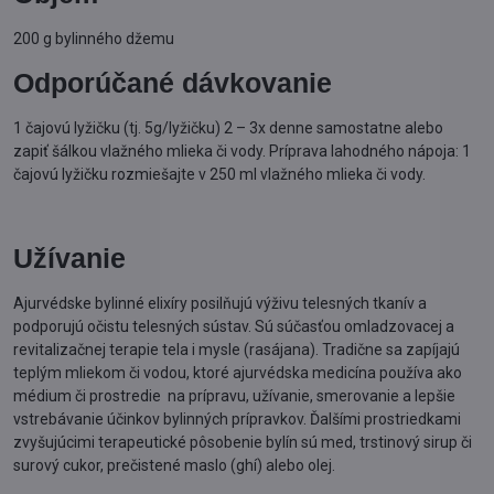
200 g bylinného džemu
Odporúčané dávkovanie
1 čajovú lyžičku (tj. 5g/lyžičku) 2 – 3x denne samostatne alebo
zapiť šálkou vlažného mlieka či vody. Príprava lahodného nápoja: 1
čajovú lyžičku rozmiešajte v 250 ml vlažného mlieka či vody.
Užívanie
Ajurvédske bylinné elixíry posilňujú výživu telesných tkanív a
podporujú očistu telesných sústav. Sú súčasťou omladzovacej a
revitalizačnej terapie tela i mysle (rasájana). Tradične sa zapíjajú
teplým mliekom či vodou, ktoré ajurvédska medicína používa ako
médium či prostredie na prípravu, užívanie, smerovanie a lepšie
vstrebávanie účinkov bylinných prípravkov. Ďalšími prostriedkami
zvyšujúcimi terapeutické pôsobenie bylín sú med, trstinový sirup či
surový cukor, prečistené maslo (ghí) alebo olej.