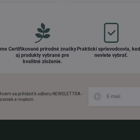
ame
Certifikované prírodné značky
Praktickí sprievodcovia, keď
aj produkty vybrané pre
neviete vybrať​.
kvalitné zloženie​.
hcem sa prihlásiť k odberu NEWSLETTRA -
oviniek e-mailom