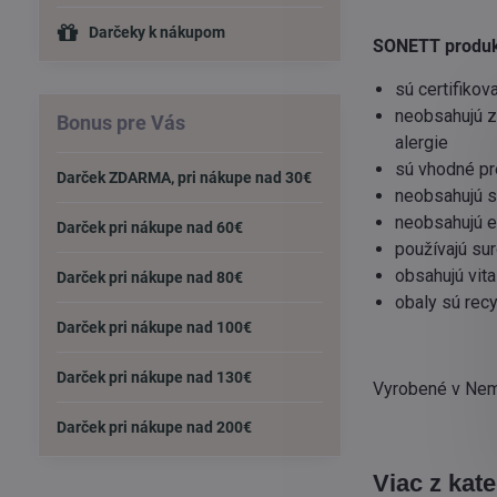
Darčeky k nákupom
SONETT produk
sú certifiko
neobsahujú z
Bonus pre Vás
alergie
sú vhodné pr
Darček ZDARMA, pri nákupe nad 30€
neobsahujú su
neobsahujú e
Darček pri nákupe nad 60€
používajú su
obsahujú vit
Darček pri nákupe nad 80€
obaly sú recy
Darček pri nákupe nad 100€
Darček pri nákupe nad 130€
Vyrobené v Ne
Darček pri nákupe nad 200€
Viac z kat