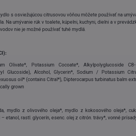
dlo s osviežujúcou citrusovou vôňou môžete používať na umýva
ela. Na umývanie rúk v toalete, kúpelni, kuchyni, dielni a v prevád
vodov nie je možné používať tuhé mydlá.
CI):
um Olivate*, Potassium Cocoate*, Alkylpolyglucoside C
ryl Glucoside), Alcohol, Glycerin*, Sodium / Potassium Citr
uosus oil* (contains Citral*), Dipterocarpus turbinatus balm ext
ically grown
da, mydlo z olivového oleja*, mydlo z kokosového oleja*, cuk
 – etanol, rastl. glycerín, esenc. olej z citrón. trávy*, vonné prísad