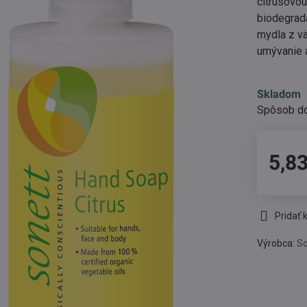
citrusovou
biodegrad
mydla z v
umývanie a
Skladom
5,83
Pridať
Výrobca:
So