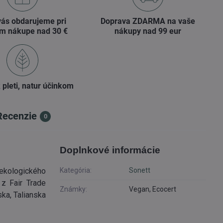
vás obdarujeme pri
Doprava ZDARMA na vaše
m nákupe nad 30 €
nákupy nad 99 eur
 pleti, natur účinkom
Recenzie
0
Doplnkové informácie
ekologického
Kategória:
Sonett
z Fair Trade
Známky:
Vegan, Ecocert
ska, Talianska