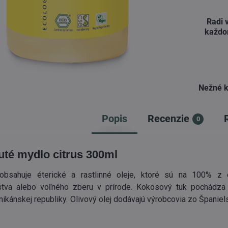
Radi 
každo
Nežné k
Popis
Recenzie
0
uté mydlo citrus 300ml
obsahuje éterické a rastlinné oleje, ktoré sú na 100% z 
tva alebo voľného zberu v prírode. Kokosový tuk pochádza 
nikánskej republiky. Olivový olej dodávajú výrobcovia zo Španiel