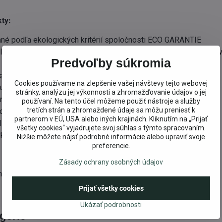
ty:
vané podľa ekologických kritérií spoločnosti ECO GARANTIE
ložky škodlivé životnému prostrediu, ohrozujúce zdravie, alebo 
Predvoľby súkromia
e citlivú pokožku – sú 100% biodegradabilné
Cookies používame na zlepšenie vašej návštevy tejto webovej
roviny z ropy, syntetické konzervanty, vône a farbivá
stránky, analýzu jej výkonnosti a zhromažďovanie údajov o jej
nzými a fosfáty
používaní. Na tento účel môžeme použiť nástroje a služby
tretích strán a zhromaždené údaje sa môžu preniesť k
roviny z bio dynamického, alebo ekologického pestovania
partnerom v EÚ, USA alebo iných krajinách. Kliknutím na „Prijať
alizovanú vodu
všetky cookies“ vyjadrujete svoj súhlas s týmto spracovaním.
klovateľné.
Nižšie môžete nájsť podrobné informácie alebo upraviť svoje
preferencie.
Zásady ochrany osobných údajov
mecku.
Prijať všetky cookies
Ukázať podrobnosti
egórie