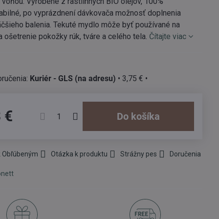
 vôňou. Vyrobené z rastlinných BIO olejov, 100%
abilné, po vyprázdnení dávkovača možnosť doplnenia
äčšieho balenia. Tekuté mydlo môže byť používané na
 ošetrenie pokožky rúk, tváre a celého tela.
Čítajte viac
Kuriér - GLS (na adresu)
•
3,75 €
•
 €
Do košíka
 k Obľúbeným
Otázka k produktu
Strážny pes
Doručenia
nett