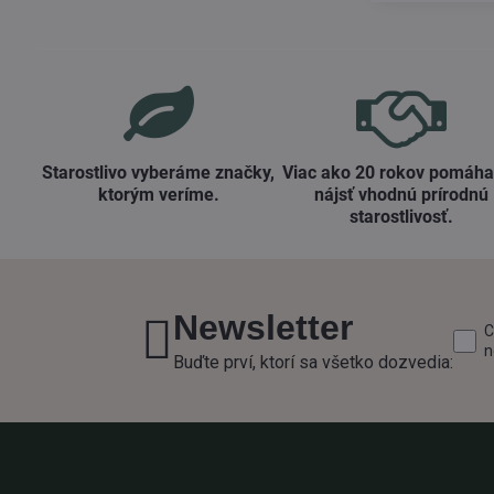
Starostlivo vyberáme značky,
Viac ako 20 rokov pomáh
ktorým veríme​.
nájsť vhodnú prírodnú
starostlivosť​.
Newsletter
C
n
Buďte prví, ktorí sa všetko dozvedia: