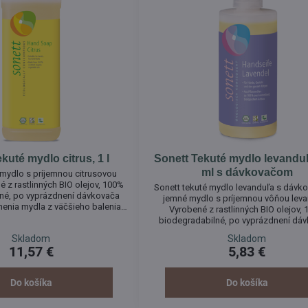
kuté mydlo citrus, 1 l
Sonett Tekuté mydlo levanduľ
ml s dávkovačom
mydlo s príjemnou citrusovou
 z rastlinných BIO olejov, 100%
Sonett tekuté mydlo levanduľa s dávk
né, po vyprázdnení dávkovača
jemné mydlo s príjemnou vôňou leva
enia mydla z väčšieho balenia
Vyrobené z rastlinných BIO olejov,
dnávku). Tekuté mydlo môže byť
biodegradabilné, po vyprázdnení dá
ývanie a ošetrenie pokožky rúk,
možnosť doplnenia mydla z väčšieho 
Skladom
Skladom
váre a celého tela.
Tekuté mydlo môže byť používané na u
11,57 €
5,83 €
ošetrenie pokožky rúk, tváre a celého
Do košíka
Do košíka