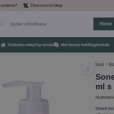
k pošleme?
Zľava na prvý nákup
Hľadať
Titulka
Eko nákup
Top výrobky
Mini Beauty Hub
Blogy
Kontakt
Úvod
Eko
Sone
ml s
Hodnoten
Sonett tek