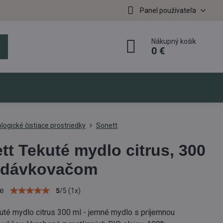
Panel používateľa
Nákupný košík
0 €
logické čistiace prostriedky
Sonett
tt Tekuté mydlo citrus, 300
 dávkovačom
ie
5
/
5
(
1
x)
uté mydlo citrus 300 ml - jemné mydlo s príjemnou