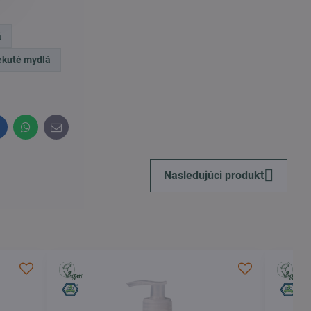
á
ekuté mydlá
inkedIn
WhatsApp
E-
mail
Nasledujúci produkt