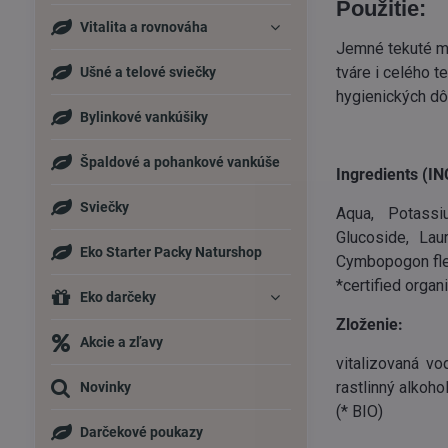
Použitie:
Vitalita a rovnováha
Jemné tekuté my
tváre i celého t
Ušné a telové sviečky
hygienických dô
Bylinkové vankúšiky
Špaldové a pohankové vankúše
Ingredients (IN
Sviečky
Aqua, Potassi
Glucoside, Lau
Eko Starter Packy Naturshop
Cymbopogon flex
*certified organ
Eko darčeky
Zloženie:
Akcie a zľavy
vitalizovaná vo
rastlinný alkohol
Novinky
(* BIO)
Darčekové poukazy