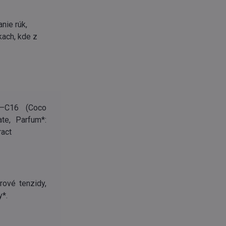
nie rúk,
zkach, kde z
8-–C16 (Coco
ate, Parfum*:
ract
rové tenzidy,
y*.