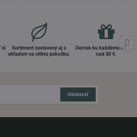
 si
Sortiment zostavený aj s
Darček ku každému nákup
ohľadom na citlivú pokožku​.
nad 30 €​.
Odoberať