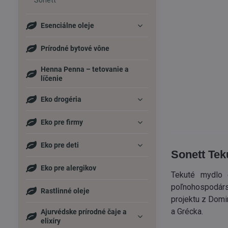
Sonett
Esenciálne oleje
Prírodné bytové vône
Henna Penna – tetovanie a
líčenie
Eko drogéria
Eko pre firmy
Eko pre deti
Sonett Tek
Eko pre alergikov
Tekuté mydlo 
poľnohospodárs
Rastlinné oleje
projektu z Domi
a Grécka.
Ajurvédske prírodné čaje a
elixíry