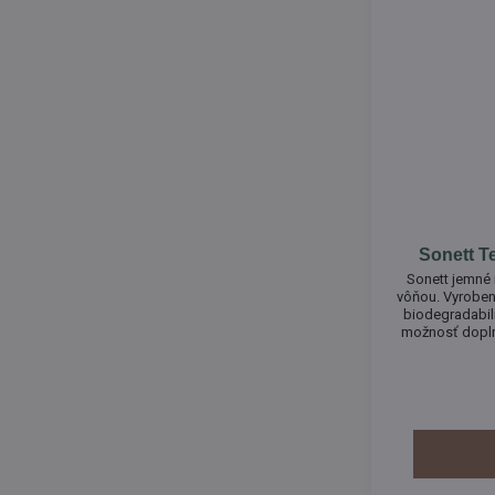
Sonett Te
Sonett jemné 
vôňou. Vyrobené
biodegradabil
možnosť dopln
(10 l na obje
používané na um
t