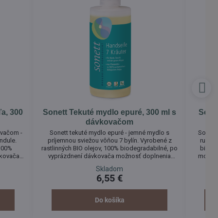
a, 300
Sonett Tekuté mydlo epuré, 300 ml s
Sonet
dávkovačom
ovačom -
Sonett tekuté mydlo epuré - jemné mydlo s
Sonett
ndule.
príjemnou sviežou vôňou 7 bylín. Vyrobené z
ruže. 
 100%
rastlinných BIO olejov, 100% biodegradabilné, po
biode
vkovača
vyprázdnení dávkovača možnosť doplnenia
možnos
balenia.
mydla z väčšieho balenia. Tekuté mydlo môže
Tekuté 
Skladom
mývanie a
byť používané na umývanie a ošetrenie pokožky
ošetr
6,55 €
 tela.
rúk, tváre a celého tela.
Do košíka