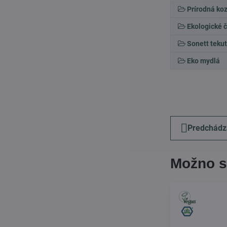
Prírodná ko
Ekologické č
Sonett teku
Eko mydlá
Predchádz
Možno s