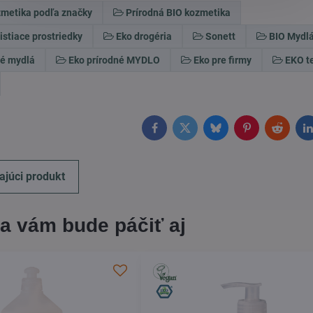
zmetika podľa značky
Prírodná BIO kozmetika
istiace prostriedky
Eko drogéria
Sonett
BIO Mydl
té mydlá
Eko prírodné MYDLO
Eko pre firmy
EKO t
Facebook
Twitter
Bluesky
Pinterest
Reddit
L
ajúci produkt
a vám bude páčiť aj