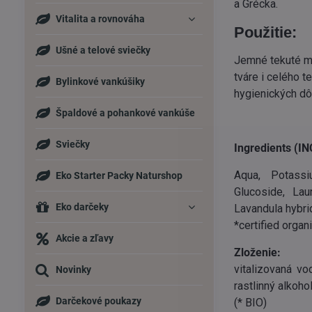
a Grécka.
Vitalita a rovnováha
Použitie:
Ušné a telové sviečky
Jemné tekuté my
tváre i celého t
Bylinkové vankúšiky
hygienických dô
Špaldové a pohankové vankúše
Sviečky
Ingredients (IN
Aqua, Potassi
Eko Starter Packy Naturshop
Glucoside, Lau
Eko darčeky
Lavandula hybrid
*certified organ
Akcie a zľavy
Zloženie:
vitalizovaná vo
Novinky
rastlinný alkohol
Darčekové poukazy
(* BIO)