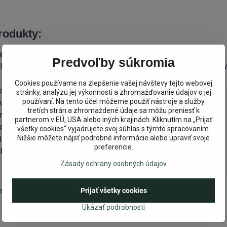
odukty:
vané podľa ekologických kritérií spoločnosti ECO GARANTIE
Predvoľby súkromia
ložky škodlivé životnému prostrediu, ohrozujúce zdravie, alebo 
Cookies používame na zlepšenie vašej návštevy tejto webovej
e citlivú pokožku – sú 100% biodegradabilné
stránky, analýzu jej výkonnosti a zhromažďovanie údajov o jej
používaní. Na tento účel môžeme použiť nástroje a služby
roviny z ropy, syntetické konzervanty, vône a farbivá
tretích strán a zhromaždené údaje sa môžu preniesť k
nzými a fosfáty
partnerom v EÚ, USA alebo iných krajinách. Kliknutím na „Prijať
roviny z bio dynamického, alebo ekologického pestovania
všetky cookies“ vyjadrujete svoj súhlas s týmto spracovaním.
Nižšie môžete nájsť podrobné informácie alebo upraviť svoje
alizovanú vodu
preferencie.
klovateľné.
Zásady ochrany osobných údajov
mecku.
Prijať všetky cookies
Ukázať podrobnosti