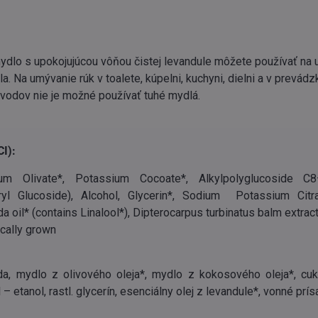
dlo s upokojujúcou vôňou čistej levandule môžete používať na 
ela. Na umývanie rúk v toalete, kúpelni, kuchyni, dielni a v prevád
vodov nie je možné používať tuhé mydlá.
CI):
um Olivate*, Potassium Cocoate*, Alkylpolyglucoside C
ryl Glucoside), Alcohol, Glycerin*, Sodium Potassium Citra
a oil* (contains Linalool*), Dipterocarpus turbinatus balm extrac
ically grown
da, mydlo z olivového oleja*, mydlo z kokosového oleja*, cuk
 – etanol, rastl. glycerín, esenciálny olej z levandule*, vonné prís