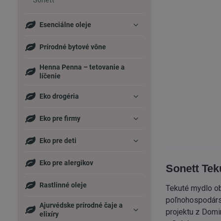
Sonett
Esenciálne oleje
Prírodné bytové vône
Henna Penna – tetovanie a
líčenie
Eko drogéria
Eko pre firmy
Eko pre deti
Eko pre alergikov
Sonett Tek
Rastlinné oleje
Tekuté mydlo ob
poľnohospodárst
Ajurvédske prírodné čaje a
projektu z Domi
elixíry