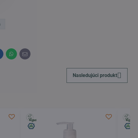
á
inkedIn
WhatsApp
E-
mail
Nasledujúci produkt