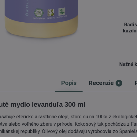
Radi 
každo
Nežné k
Popis
Recenzie
0
uté mydlo levanduľa 300 ml
sahuje éterické a rastlinné oleje, ktoré sú na 100% z ekologické
va alebo voľného zberu v prírode. Kokosový tuk pochádza z Fai
nikánskej republiky. Olivový olej dodávajú výrobcovia zo Španiel