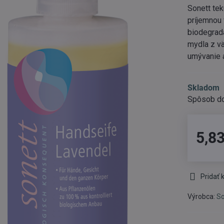
Sonett te
príjemnou 
biodegrad
mydla z v
umývanie a
Skladom
5,83
Pridať
Výrobca:
So