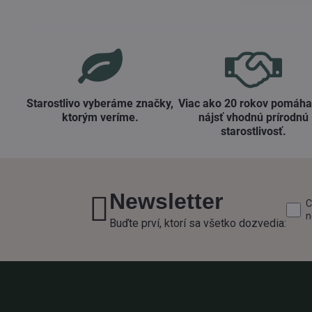
Starostlivo vyberáme značky,
Viac ako 20 rokov pomáh
ktorým veríme​.
nájsť vhodnú prírodnú
starostlivosť​.
Newsletter
C
n
Buďte prví, ktorí sa všetko dozvedia: