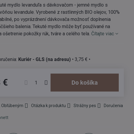
kuté mydlo levanduľa s dávkovačom - jemné mydlo s
vôňou levandule. Vyrobené z rastlinných BIO olejov, 100%
abilné, po vyprázdnení dávkovača možnosť doplnenia
äčšieho balenia. Tekuté mydlo môže byť používané na
 ošetrenie pokožky rúk, tváre a celého tela.
Čítajte viac
Kuriér - GLS (na adresu)
•
3,75 €
•
 €
Do košíka
 k Obľúbeným
Otázka k produktu
Strážny pes
Doručenia
nett