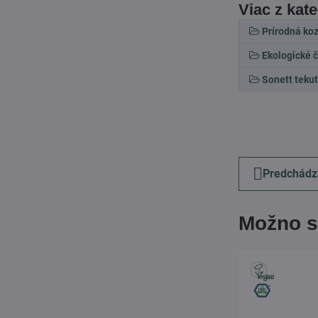
Viac z kat
Prírodná ko
Ekologické č
Sonett teku
Predchádz
Možno s