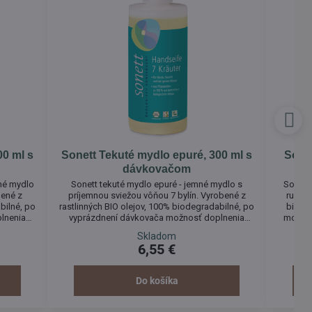
00 ml s
Sonett Tekuté mydlo epuré, 300 ml s
Sonet
dávkovačom
mné mydlo
Sonett tekuté mydlo epuré - jemné mydlo s
Sonett
bené z
príjemnou sviežou vôňou 7 bylín. Vyrobené z
ruže. 
bilné, po
rastlinných BIO olejov, 100% biodegradabilné, po
biode
lnenia
vyprázdnení dávkovača možnosť doplnenia
možnos
lo môže
mydla z väčšieho balenia. Tekuté mydlo môže
Tekuté 
Skladom
 pokožky
byť používané na umývanie a ošetrenie pokožky
ošetr
6,55 €
rúk, tváre a celého tela.
Do košíka