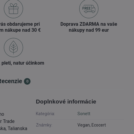
vás obdarujeme pri
Doprava ZDARMA na vaše
m nákupe nad 30 €
nákupy nad 99 eur
 pleti, natur účinkom
Recenzie
0
Doplnkové informácie
ho
Kategória:
Sonett
r Trade
Známky:
Vegan, Ecocert
ska, Talianska