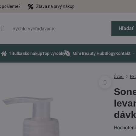
k pošleme?
Zľava na prvý nákup
Hľadať
Titulka
Eko nákup
Top výrobky
Mini Beauty Hub
Blogy
Kontakt
Úvod
Eko
Sone
leva
dáv
Hodnoten