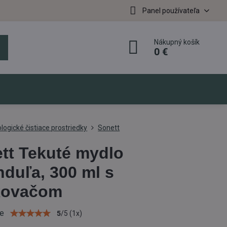
Panel používateľa
Nákupný košík
0 €
logické čistiace prostriedky
Sonett
tt Tekuté mydlo
nduľa, 300 ml s
kovačom
ie
5
/
5
(
1
x)