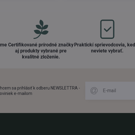
ame
Certifikované prírodné značky
Praktickí sprievodcovia, keď
aj produkty vybrané pre
neviete vybrať​.
kvalitné zloženie​.
hcem sa prihlásiť k odberu NEWSLETTRA -
oviniek e-mailom