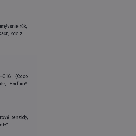
umývanie rúk,
zkach, kde z
8–C16 (Coco
te, Parfum*:
t
rové tenzidy,
ady*.