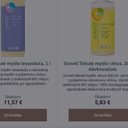
té mydlo levanduľa, 1 l
Sonett Tekuté mydlo citrus, 3
dávkovačom
é mydlo levanduľa v náhradnej
mné mydlo s príjemnou vôňou
Sonett tekuté mydlo citrus 300 ml - je
obené z rastlinných BIO olejov,
s príjemnou citrusovou vôňou. Vyro
gradabilné, po vyprázdnení
rastlinných BIO olejov, 100% biodegrada
možnosť doplnenia mydla z
vyprázdnení dávkovača možnosť dop
enia. Tekuté mydlo môže byť
mydla z väčšieho balenia. Tekuté myd
Skladom
Skladom
ývanie a ošetrenie pokožky rúk,
byť používané na umývanie a ošetrenie
11,57 €
5,83 €
váre a celého tela.
rúk, tváre a celého tela.
Do košíka
Do košíka