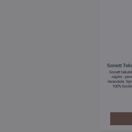
Sonett Teku
Sonett tekut
náplni - je
levandule. Vyr
100% biode
dávkovača 
väčšieho bal
používané na um
t