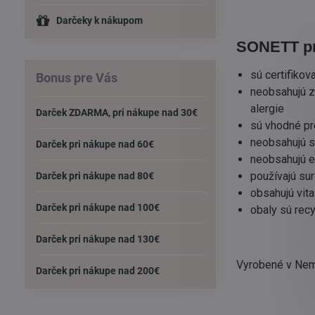
Darčeky k nákupom
SONETT pr
sú certifiko
Bonus pre Vás
neobsahujú z
alergie
Darček ZDARMA, pri nákupe nad 30€
sú vhodné pr
neobsahujú su
Darček pri nákupe nad 60€
neobsahujú e
používajú su
Darček pri nákupe nad 80€
obsahujú vit
Darček pri nákupe nad 100€
obaly sú recy
Darček pri nákupe nad 130€
Vyrobené v Ne
Darček pri nákupe nad 200€