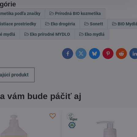
egórie
zmetika podľa značky
Prírodná BIO kozmetika
istiace prostriedky
Eko drogéria
Sonett
BIO Mydl
té mydlá
Eko prírodné MYDLO
Eko mydlá
Facebook
Twitter
Bluesky
Pinterest
Reddit
L
ajúci produkt
a vám bude páčiť aj