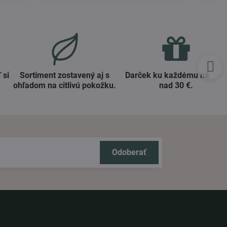
 si
Sortiment zostavený aj s
Darček ku každému nákup
ohľadom na citlivú pokožku​.
nad 30 €​.
Odoberať