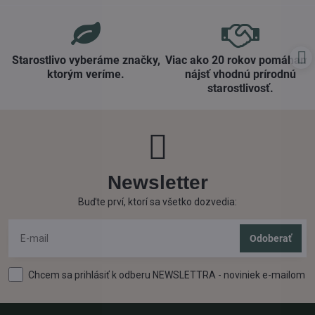
koprivke. * Pomáha pri
zápalových ochoreniach. *
Odstraňuje...
Starostlivo vyberáme značky,
Viac ako 20 rokov pomáham
ktorým veríme​.
nájsť vhodnú prírodnú
starostlivosť​.
Newsletter
Buďte prví, ktorí sa všetko dozvedia:
Odoberať
Chcem sa prihlásiť k odberu NEWSLETTRA - noviniek e-mailom