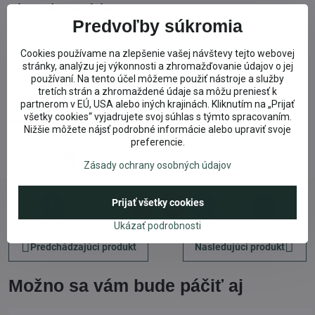
Viac z kategórie
Predvoľby súkromia
Ajurvédske prírodné čaje a elixíry
Cookies používame na zlepšenie vašej návštevy tejto webovej
Vitamíny, minerály, prekyslenie, výživa
stránky, analýzu jej výkonnosti a zhromažďovanie údajov o jej
Ajurvédske himalájske čaje
používaní. Na tento účel môžeme použiť nástroje a služby
tretích strán a zhromaždené údaje sa môžu preniesť k
partnerom v EÚ, USA alebo iných krajinách. Kliknutím na „Prijať
všetky cookies“ vyjadrujete svoj súhlas s týmto spracovaním.
Recenzie
0
Nižšie môžete nájsť podrobné informácie alebo upraviť svoje
preferencie.
Recenzie
0
Zásady ochrany osobných údajov
Prijať všetky cookies
Facebook
Twitter
Bluesky
Pinterest
Reddit
LinkedIn
WhatsApp
E-
mail
Ukázať podrobnosti
Predchádzajúci produkt
Nasledujúci produkt
Možno sa vám bude páčiť aj