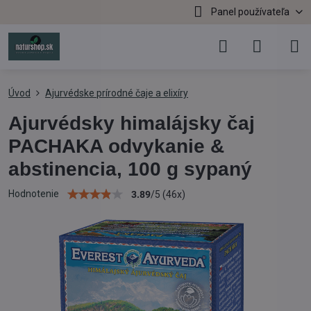
Panel používateľa
Úvod
Ajurvédske prírodné čaje a elixíry
Ajurvédsky himalájsky čaj
PACHAKA odvykanie &
abstinencia, 100 g sypaný
Hodnotenie
3.89
/
5
(
46
x)