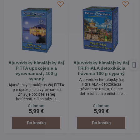
Ajurvédsky himalájsky čaj
Ajurvédsky himalájsky čaj
PITTA upokojenie a
TRIPHALA detoxikácia
vyrovnanosť, 100 g
trávenia 100 g sypaný
sypaný
Ajurvédsky himalájsky čaj
TRIPHALA - detoxikácia
Ajurvédsky himalájsky čaj PITTA
tráviaceho traktu. Čaj pre
- pre upokojnie a vyrovnanosť.
detoxikáciu a prečistenie
Znižuje pocit telesnej
tráviaceho ústrojenstva.
horúčosti. * Ochladzuje
Obsahuje ajurvédsku bylinnú
organizmus a obmedzuje
Skladom
Skladom
kombináciu "Amalaki, Bibhitaki a
potenie. * Podporuje dobré
5,99 €
5,99 €
Haritaki". Priaznivo prispieva k
trávenie a vylučovanie. * Pôsobí
optimálnej činnosti črevného
proti žalúdočným bolesteiam,
traktu u citlivých osôb.
ž
vredom a páleniu žáhy. * Uľavuje
Do košíka
Do košíka
a
pri črevných potiažach,
hnačkách a hemoroidoch. *
Pôsobí proti akné, vyrážkam a