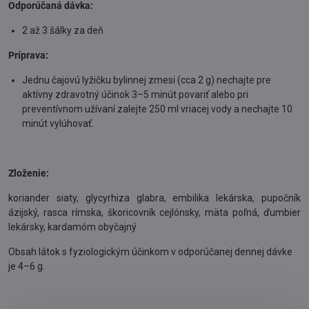
Odporúčaná dávka:
2 až 3 šálky za deň
Príprava:
Jednu čajovú lyžičku bylinnej zmesi (cca 2 g) nechajte pre
aktívny zdravotný účinok 3–5 minút povariť alebo pri
preventívnom užívaní zalejte 250 ml vriacej vody a nechajte 10
minút vylúhovať.
Zloženie:
koriander siaty, glycyrhiza glabra, embilika lekárska, pupočník
ázijský, rasca rímska, škoricovník cejlónsky, mäta poľná, ďumbier
lekársky, kardamóm obyčajný
Obsah látok s fyziologickým účinkom v odporúčanej dennej dávke
je 4–6 g.