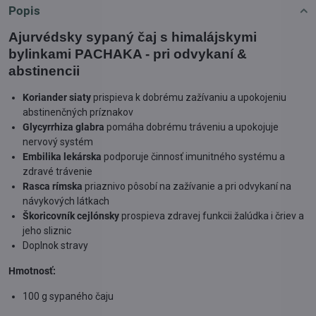
Popis
Ajurvédsky sypaný čaj s himalájskymi
bylinkami PACHAKA - pri odvykaní &
abstinencii
Koriander siaty
prispieva k dobrému zažívaniu a upokojeniu
abstinenčných príznakov
Glycyrrhiza glabra
pomáha dobrému tráveniu a upokojuje
nervový systém
Embilika lekárska
podporuje činnosť imunitného systému a
zdravé trávenie
Rasca rímska
priaznivo pôsobí na zažívanie a pri odvykaní na
návykových látkach
Škoricovník cejlónsky
prospieva zdravej funkcii žalúdka i čriev a
jeho sliznic
Doplnok stravy
Hmotnosť:
100 g sypaného čaju