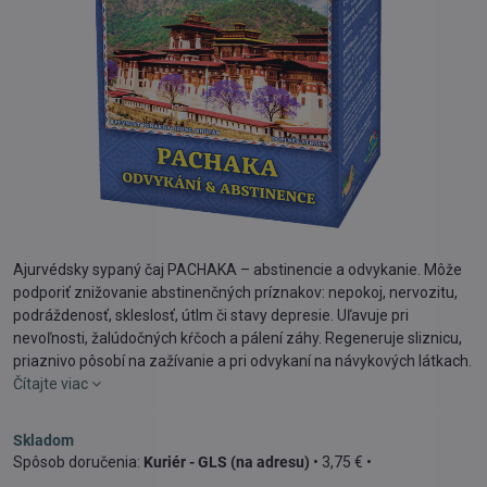
Ajurvédsky sypaný čaj PACHAKA – abstinencie a odvykanie. Môže
podporiť znižovanie abstinenčných príznakov: nepokoj, nervozitu,
podráždenosť, skleslosť, útlm či stavy depresie. Uľavuje pri
nevoľnosti, žalúdočných kŕčoch a pálení záhy. Regeneruje sliznicu,
priaznivo pôsobí na zažívanie a pri odvykaní na návykových látkach.
Čítajte viac
Skladom
Kuriér - GLS (na adresu)
•
3,75 €
•